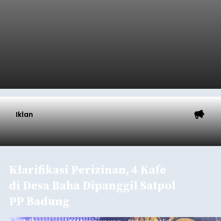
Iklan
Klarifikasi Perizinan, 4 Kafe
di Desa Baha Dipanggil Satpol
PP Badung