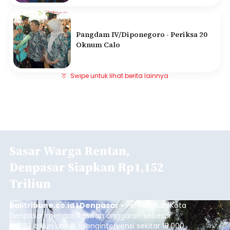
Pangdam IV/Diponegoro - Periksa 20
Oknum Calo
Swipe untuk lihat berita lainnya
Sasar Warga Rentan,
Denpasar Siapkan Rp1,152
Triliun
balitribune.co.id I Denpasar -
Pemerintah Kota
Denpasar mengalokasikan anggaran sebesar
Rp1,152 triliun untuk mengintervensi sekitar 18.000