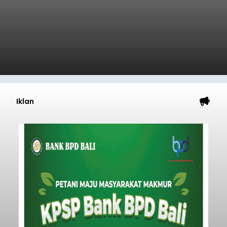
Iklan