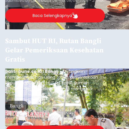
Submitted by
contributor
on
Thu, 08/06/2026 - 21:06
Baca Selengkapnya
Sambut HUT RI, Rutan Bangli
Gelar Pemeriksaan Kesehatan
Gratis
balitribune.co.id I Bangli -
Serangkian
memperingati hari ulang tahun Kemerdekaan
Republik Indonesia ( HUT RI) ke-81, Rumah
Tahanan Negara Kelas II B Bangli menggelar
kegiatan pemeriksaan kesehatan gratis, Rabu
(6/8/2026).
Bangli
Submitted by
contributor
on
Thu, 08/06/2026 - 20:56