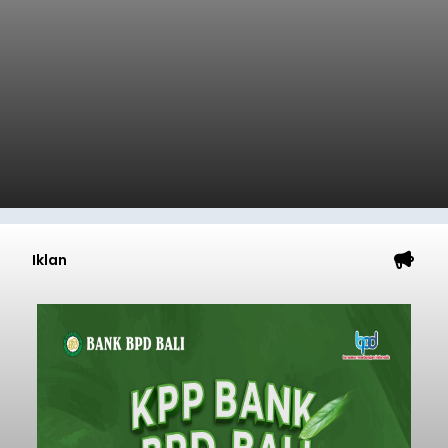
Iklan