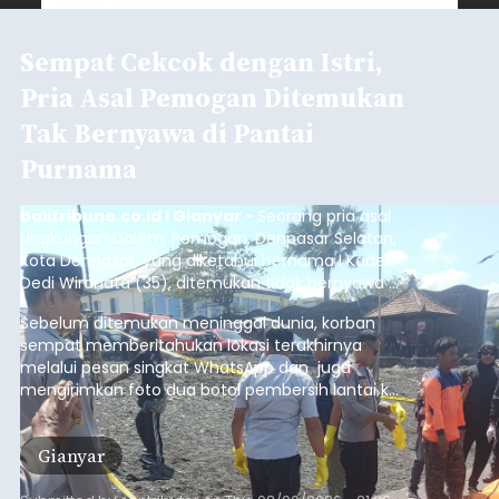
Sempat Cekcok dengan Istri,
Pria Asal Pemogan Ditemukan
Tak Bernyawa di Pantai
Purnama
balitribune.co.id I Gianyar -
Seorang pria asal
Lingkungan Dalem, Pemogan, Denpasar Selatan,
Kota Denpasar, yang diketahui bernama I Kadek
Dedi Wiranata (35), ditemukan tidak bernyawa di
pesisir Pantai Purnama, Sukawati.
Sebelum ditemukan meninggal dunia, korban
sempat memberitahukan lokasi terakhirnya
melalui pesan singkat WhatsApp dan juga
mengirimkan foto dua botol pembersih lantai ke
istrinya.
Gianyar