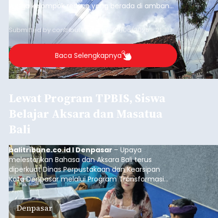
warga kelompok rentan yang berada di ambang
garis kemiskinan. Langkah strategis ini diambil
guna menjaga masyarakat yang berada pada
Submitted by
contributor
on
Thu, 08/06/2026 - 21:31
kelompok desil 5 dan 6 tersebut agar tidak
merosot ke kategori miskin.
Baca Selengkapnya
Lewat Program TPBIS, Siswa
Belajar Aksara dan Masatua
Bali
balitribune.co.id I Denpasar
– Upaya
melestarikan Bahasa dan Aksara Bali terus
diperkuat Dinas Perpustakaan dan Kearsipan
Kota Denpasar melalui Program Transformasi
Perpustakaan Berbasis Inklusi Sosial (TPBIS).
Tahun ini, sebanyak 63 siswa kelas IV dan V SD
Denpasar
Negeri 17 Dangin Puri mendapat pelatihan