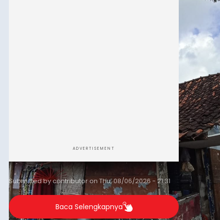
kelompok desil 5 dan 6 tersebut agar tidak
merosot ke kategori miskin.
ADVERTISEMENT
Submitted by
contributor
on
Thu, 08/06/2026 - 21:31
Baca Selengkapnya