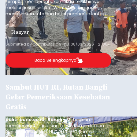
sempat memberitahukan lokasi terakhirnya
melalui pesan singkat WhatsApp dan juga
mengirimkan foto dua botol pembersih lantai ke
istrinya.
Gianyar
Submitted by
contributor
on
Thu, 08/06/2026 - 21:06
Baca Selengkapnya
Sambut HUT RI, Rutan Bangli
Gelar Pemeriksaan Kesehatan
Gratis
balitribune.co.id I Bangli -
Serangkian
memperingati hari ulang tahun Kemerdekaan
Republik Indonesia ( HUT RI) ke-81, Rumah