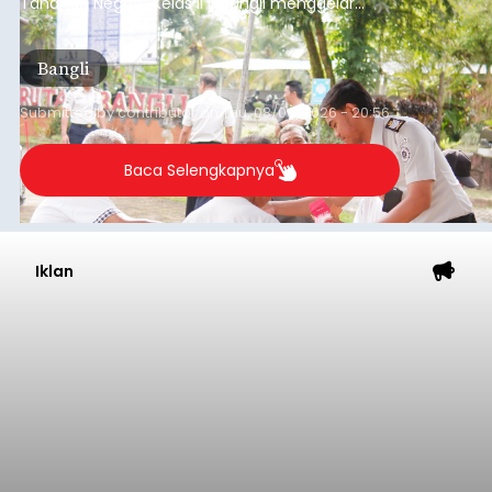
Tahanan Negara Kelas II B Bangli menggelar
kegiatan pemeriksaan kesehatan gratis, Rabu
(6/8/2026).
Bangli
Submitted by
contributor
on
Thu, 08/06/2026 - 20:56
Baca Selengkapnya
Iklan