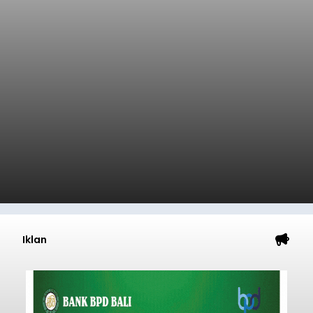
Iklan