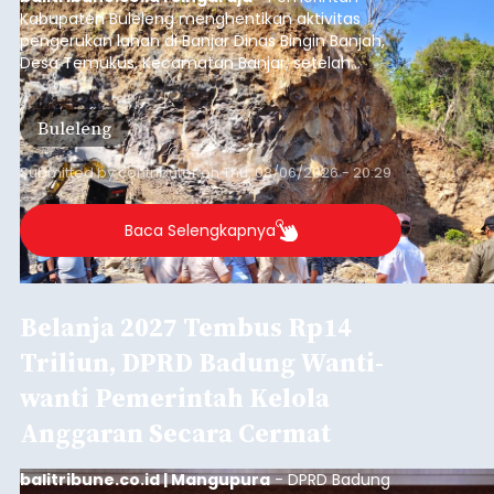
Kabupaten Buleleng menghentikan aktivitas
pengerukan lahan di Banjar Dinas Bingin Banjah,
Desa Temukus, Kecamatan Banjar, setelah
ditemukan indikasi kegiatan pengambilan
material yang tidak sesuai dengan peruntukan
Buleleng
kawasan.
Submitted by
contributor
on
Thu, 08/06/2026 - 20:29
Baca Selengkapnya
Belanja 2027 Tembus Rp14
Triliun, DPRD Badung Wanti-
wanti Pemerintah Kelola
Anggaran Secara Cermat
balitribune.co.id | Mangupura
- DPRD Badung