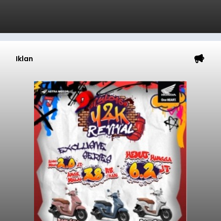
Iklan