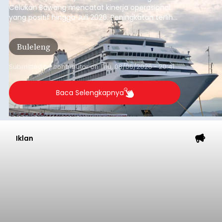
Celukan Bawang mencatat kinerja operasional
yang positif hingga Juli 2026. Peningkatan terlihat
dari arus kapal yang mencapai 1,48 juta Gross
Tonnage (GT), atau tumbuh 12,4 persen
Buleleng
dibandingkan periode yang sama tahun lalu
yang tercatat sebesar 1,32 juta GT.
Submitted by
contributor
on
Thu, 08/06/2026 - 20:41
Baca Selengkapnya
Iklan