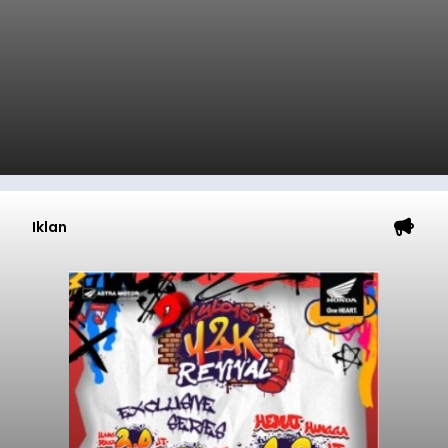
Iklan