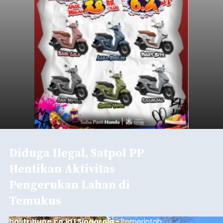
Diduga Ilegal, Satpol PP
Hentikan Aktivitas
Pengerukan Lahan di
Temukus
balitribune.co.id I Singaraja -
Pemerintah