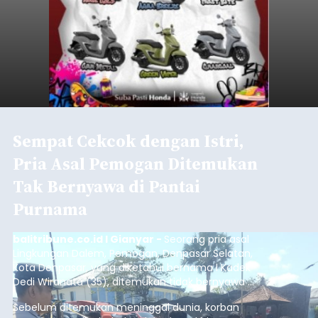
Sempat Cekcok dengan Istri,
Pria Asal Pemogan Ditemukan
Tak Bernyawa di Pantai
Purnama
balitribune.co.id I Gianyar -
Seorang pria asal
Lingkungan Dalem, Pemogan, Denpasar Selatan,
Kota Denpasar, yang diketahui bernama I Kadek
Dedi Wiranata (35), ditemukan tidak bernyawa di
pesisir Pantai Purnama, Sukawati.
Sebelum ditemukan meninggal dunia, korban