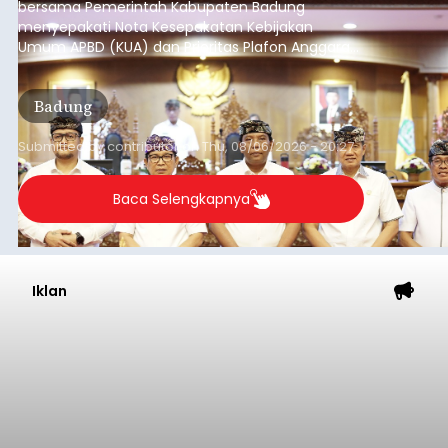
bersama Pemerintah Kabupaten Badung
menyepakati Nota Kesepakatan Kebijakan
Umum APBD (KUA) dan Prioritas Plafon Anggaran
Sementara (PPAS) Tahun Anggaran 2027 dalam
rapat paripurna yang digelar di Gedung DPRD
Badung
Badung, Kamis (6/8/2026).
Submitted by
contributor
on
Thu, 08/06/2026 - 20:27
Baca Selengkapnya
Iklan