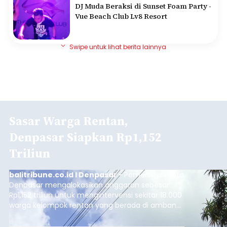
DJ Muda Beraksi di Sunset Foam Party -
Vue Beach Club Lv8 Resort
Swipe untuk lihat berita lainnya
Sasar Warga Rentan,
Denpasar Siapkan Rp1,152
Triliun
balitribune.co.id I Denpasar -
Pemerintah Kota
Denpasar mengalokasikan anggaran sebesar
Rp1,152 triliun untuk mengintervensi sekitar 18.000
warga kelompok rentan yang berada di ambang
garis kemiskinan. Langkah strategis ini diambil
guna menjaga masyarakat yang berada pada