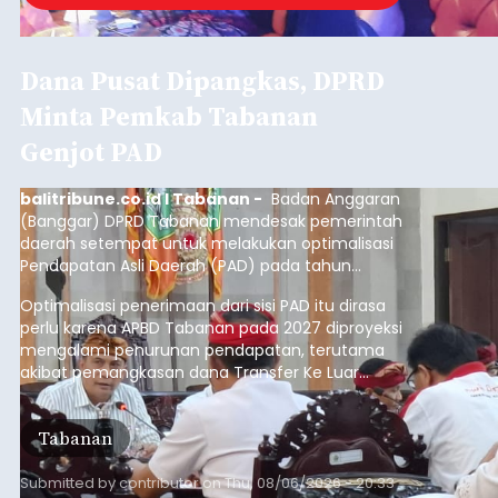
Dana Pusat Dipangkas, DPRD
Minta Pemkab Tabanan
Genjot PAD
balitribune.co.id I Tabanan -
Badan Anggaran
(Banggar) DPRD Tabanan mendesak pemerintah
daerah setempat untuk melakukan optimalisasi
Pendapatan Asli Daerah (PAD) pada tahun
anggaran 2027.
Optimalisasi penerimaan dari sisi PAD itu dirasa
perlu karena APBD Tabanan pada 2027 diproyeksi
mengalami penurunan pendapatan, terutama
akibat pemangkasan dana Transfer Ke Luar
Daerah (TKD) dari pemerintah pusat.
Tabanan
Submitted by
contributor
on
Thu, 08/06/2026 - 20:33