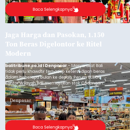
Baca Selengkapnya
Jaga Harga dan Pasokan, 1.150
Ton Beras Digelontor ke Ritel
Modern
balitribune.co.id I Denpasar
- Masyarakat Bali
tidak perlu khawatir terhadap ketersediaan beras
dalam beberapa bulan ke depan. Perum BULOG
Kantor Wilayah Bali memastikan stok Cadangan
Beras Pemerintah (CBP) masih dalam kondisi
aman, bahkan diproyeksikan mampu memenuhi
Denpasar
kebutuhan masyarakat hingga sekitar 10 bulan.
Submitted by
contributor
on
Sun, 08/09/2026 - 18:27
Baca Selengkapnya