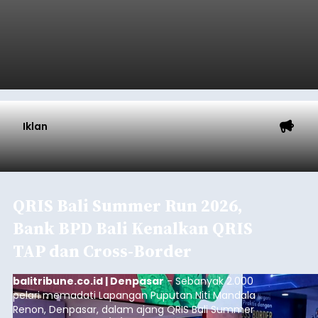
Iklan
QRIS Bali Summer Run 2026,
Bank BPD Bali Kenalkan QRIS
TAP dan Cross-Border
balitribune.co.id | Denpasar
- Sebanyak 2.000
pelari memadati Lapangan Puputan Niti Mandala
Renon, Denpasar, dalam ajang QRIS Bali Summer