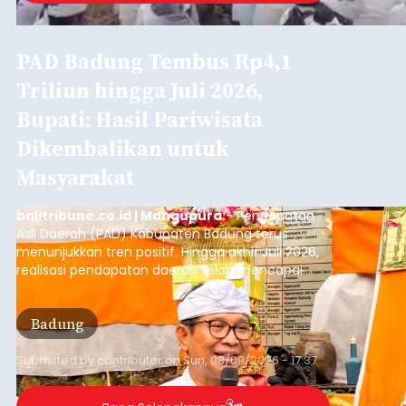
Sempat Terjadi Perseteruan
Terkait Pembangunan Pura
Kawitan, Pasemetonan
Tangkas Koriagung Akhirnya
Tempuh Upaya Damai
balitribune.co.id I Semarapura -
Meski sempat
terjadi perseteruan terkait pembangunan di Pura
Kawitan, Pasemetonan Pangeran Tangkas
Koriagung akhirnya menempuh upaya damai,
pada Minggu (9/8/2026).
Upaya damai ditempuh setelah mediasi yang
alot sejak pukul 09.00 Wita hingga pukul 12.45
Wita di wantilan utama Pura Pasemetonan
Tangkas Koriagung,yang dilakukan para sesepuh