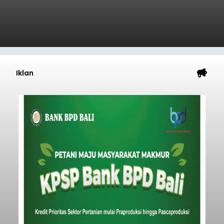
Iklan