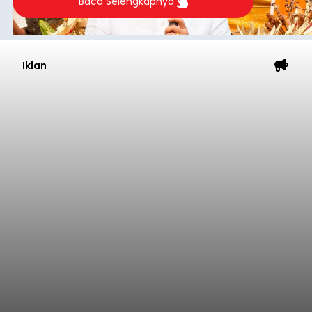
kedua belah pihak yang berseberangan.
Klungkung
Submitted by
contributor
on
Sun, 08/09/2026 - 17:38
Baca Selengkapnya
PAD Badung Tembus Rp4,1
Triliun hingga Juli 2026,
Bupati: Hasil Pariwisata
Dikembalikan untuk
Masyarakat
balitribune.co.id | Mangupura
- Pendapatan
Asli Daerah (PAD) Kabupaten Badung terus
menunjukkan tren positif. Hingga akhir Juli 2026,