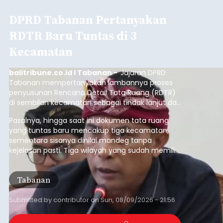
DPRD Tabanan Pertanyakan
RDTR Baru Tuntas di 3
Kecamatan
balitribune.co.id I Tabanan -
Jajaran DPRD
Tabanan mempertanyakan lambannya proses
penyusunan Rencana Detail Tata Ruang (RDTR)
di sembilan kecamatan sebagai tindak lanjut dari
pelaksanaan RTRW.
Pasalnya, hingga saat ini dokumen tata ruang
yang tuntas baru mencakup tiga kecamatan,
sementara sisanya dinilai mandeg tanpa
kejelasan pasti. Tiga wilayah yang sudah memiliki
RDTR tersebut meliputi Kecamatan Kediri,
Tabanan, dan Selemadeg Barat.
Tabanan
Submitted by
contributor
on
Sun, 08/09/2026 - 21:56