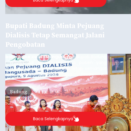
Baca Selengkapnya
Bupati Badung Minta Pejuang
Dialisis Tetap Semangat Jalani
Pengobatan
balitribune.co.id | Mangupura
- Bupati Badung
I Wayan Adi Arnawa meminta pasien yang
menjalani terapi dialisis untuk tetap semangat
dan tidak berputus asa. Pesan itu
disampaikannya saat menghadiri Sarasehan
Pejuang Dialisis yang digelar RSD Mangusada di
Badung
Ruang Kertha Gosana, Puspem Badung, Minggu
(9/8/2026).
Submitted by
contributor
on
Sun, 08/09/2026 - 18:44
Baca Selengkapnya