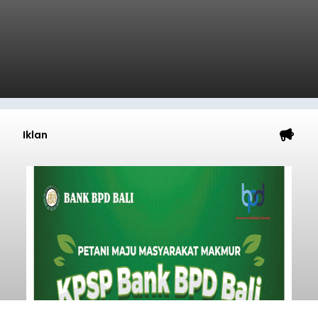
realisasi pendapatan daerah telah mencapai
Rp4,1 triliun atau rata-rata sekitar Rp730 miliar
per bulan, meningkat signifikan dibandingkan
Badung
rata-rata penerimaan sebelumnya yang berkisar
Rp350 miliar hingga Rp400 miliar per bulan.
Submitted by
contributor
on
Sun, 08/09/2026 - 17:37
Baca Selengkapnya
Iklan