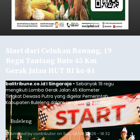
Start dari Celukan Bawang, 19
Regu Tantang Rute 45 Km
Gerak Jalan HUT RI ke-81
balitribune.co.id I Singaraja -
Sebanyak 19 regu
mengikuti Lomba Gerak Jalan 45 Kilometer
Tingkat Dewasa Putra yang digelar Pemerintah
Kabupaten Buleleng dalam rangka memperingati
HUT ke-81 Kemerdekaan Republik Indonesia.
Lomba resmi dimulai dari Lapangan Sepak Bola
Buleleng
Desa Celukan Bawang, Sabtu (8/8/2026) malam.
Submitted by
contributor
on
Sun, 08/09/2026 - 18:32