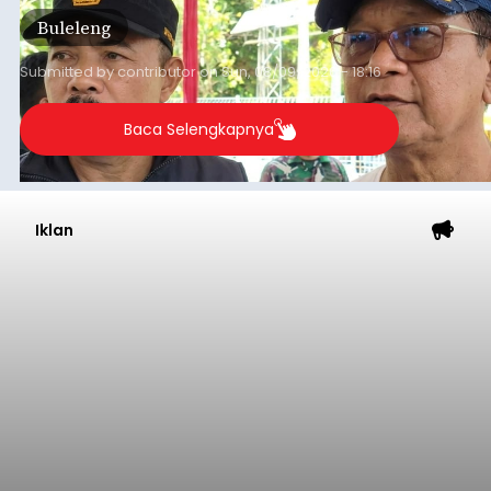
jalan desa yang rusak hingga potensi pertanian
Buleleng
yang belum optimal, semuanya menjadi
perhatian pemerintah daerah.
Submitted by
contributor
on
Sun, 08/09/2026 - 18:16
Baca Selengkapnya
Iklan