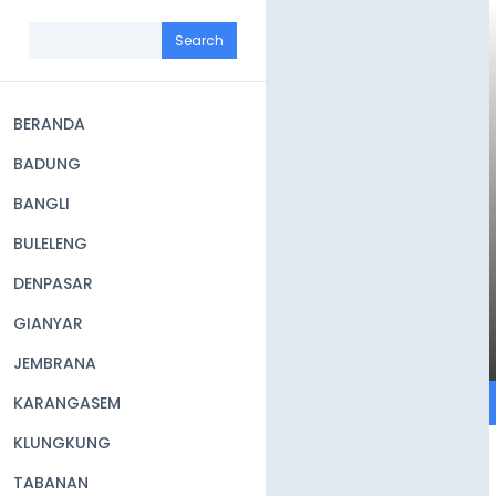
Skip
to
Search
main
content
BERANDA
Main
BADUNG
navigation
BANGLI
BULELENG
DENPASAR
GIANYAR
JEMBRANA
KARANGASEM
KLUNGKUNG
TABANAN