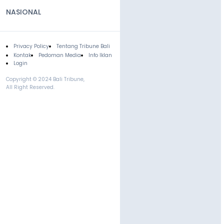
NASIONAL
Privacy Policy
Tentang Tribune Bali
Footer
Kontak
Pedoman Media
Info Iklan
Login
Copyright © 2024 Bali Tribune,
All Right Reserved.