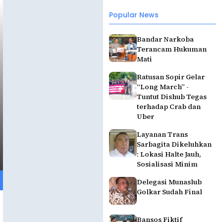
Popular News
Bandar Narkoba
Terancam Hukuman
Mati
Ratusan Sopir Gelar
“Long March” -
Tuntut Dishub Tegas
terhadap Crab dan
Uber
Layanan Trans
Sarbagita Dikeluhkan
: Lokasi Halte Jauh,
Sosialisasi Minim
Delegasi Munaslub
Golkar Sudah Final
Bansos Fiktif