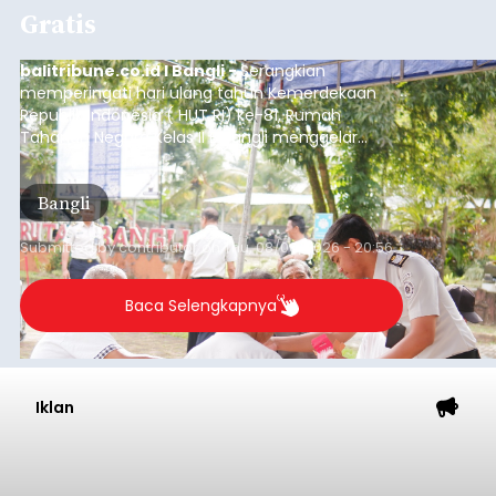
Gratis
balitribune.co.id I Bangli -
Serangkian
memperingati hari ulang tahun Kemerdekaan
Republik Indonesia ( HUT RI) ke-81, Rumah
Tahanan Negara Kelas II B Bangli menggelar
kegiatan pemeriksaan kesehatan gratis, Rabu
(6/8/2026).
Bangli
Submitted by
contributor
on
Thu, 08/06/2026 - 20:56
Baca Selengkapnya
Iklan