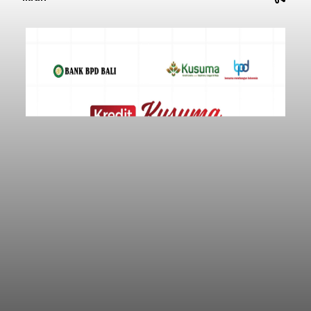
akibat pemangkasan dana Transfer Ke Luar
Daerah (TKD) dari pemerintah pusat.
Tabanan
Submitted by
contributor
on
Thu, 08/06/2026 - 20:33
Baca Selengkapnya
Iklan