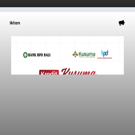
Iklan