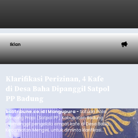
Pelabuhan Celukan Bawang
Tumbuh 25 Persen
balitribune.coo.id I Singaraja -
PT Pelabuhan
Indonesia (Persero) atau Pelindo Cabang
Celukan Bawang mencatat kinerja operasional
yang positif hingga Juli 2026. Peningkatan terlihat
dari arus kapal yang mencapai 1,48 juta Gross
Tonnage (GT), atau tumbuh 12,4 persen
Buleleng
dibandingkan periode yang sama tahun lalu
yang tercatat sebesar 1,32 juta GT.
Submitted by
contributor
on
Thu, 08/06/2026 - 20:41
Baca Selengkapnya
Iklan