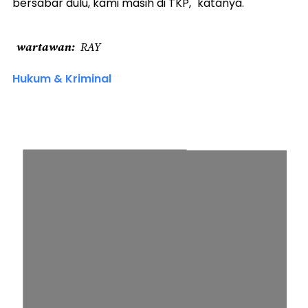
bersabar dulu, kami masih di TKP," katanya.
wartawan
RAY
Hukum & Kriminal