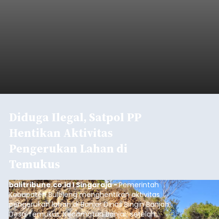
Iklan