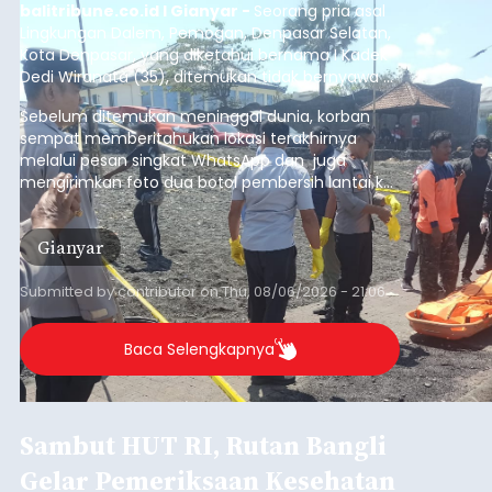
balitribune.co.id I Gianyar -
Seorang pria asal
Lingkungan Dalem, Pemogan, Denpasar Selatan,
Kota Denpasar, yang diketahui bernama I Kadek
Dedi Wiranata (35), ditemukan tidak bernyawa di
pesisir Pantai Purnama, Sukawati.
Sebelum ditemukan meninggal dunia, korban
sempat memberitahukan lokasi terakhirnya
melalui pesan singkat WhatsApp dan juga
mengirimkan foto dua botol pembersih lantai ke
istrinya.
Gianyar
Submitted by
contributor
on
Thu, 08/06/2026 - 21:06
Baca Selengkapnya
Sambut HUT RI, Rutan Bangli
Gelar Pemeriksaan Kesehatan