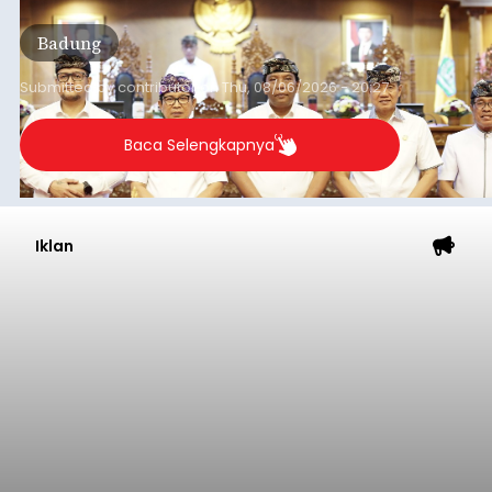
Diduga Ilegal, Satpol PP
Hentikan Aktivitas
Pengerukan Lahan di
Temukus
balitribune.co.id I Singaraja -
Pemerintah
Kabupaten Buleleng menghentikan aktivitas
pengerukan lahan di Banjar Dinas Bingin Banjah,
Desa Temukus, Kecamatan Banjar, setelah
ditemukan indikasi kegiatan pengambilan
material yang tidak sesuai dengan peruntukan
Buleleng
kawasan.
Submitted by
contributor
on
Thu, 08/06/2026 - 20:29