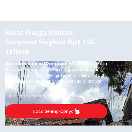
Sasar Warga Rentan,
Denpasar Siapkan Rp1,152
Triliun
balitribune.co.id I Denpasar -
Pemerintah Kota
Denpasar mengalokasikan anggaran sebesar
Rp1,152 triliun untuk mengintervensi sekitar 18.000
warga kelompok rentan yang berada di ambang
garis kemiskinan. Langkah strategis ini diambil
guna menjaga masyarakat yang berada pada
Submitted by
contributor
on
Thu, 08/06/2026 - 21:31
kelompok desil 5 dan 6 tersebut agar tidak
merosot ke kategori miskin.
Baca Selengkapnya