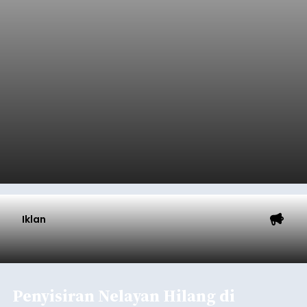
Baca Selengkapnya
Belanja 2027 Tembus Rp14
Triliun, DPRD Badung Wanti-
wanti Pemerintah Kelola
Anggaran Secara Cermat
balitribune.co.id | Mangupura
- DPRD Badung
bersama Pemerintah Kabupaten Badung
menyepakati Nota Kesepakatan Kebijakan
Umum APBD (KUA) dan Prioritas Plafon Anggaran
Sementara (PPAS) Tahun Anggaran 2027 dalam
rapat paripurna yang digelar di Gedung DPRD
Badung
Badung, Kamis (6/8/2026).
Submitted by
contributor
on
Thu, 08/06/2026 - 20:27