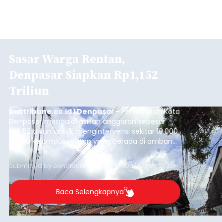
Sasar Warga Rentan,
Denpasar Siapkan Rp1,152
Triliun
balitribune.co.id I Denpasar -
Pemerintah Kota
Denpasar mengalokasikan anggaran sebesar
Rp1,152 triliun untuk mengintervensi sekitar 18.000
warga kelompok rentan yang berada di ambang
garis kemiskinan. Langkah strategis ini diambil
guna menjaga masyarakat yang berada pada
Submitted by
contributor
on
Thu, 08/06/2026 - 21:31
kelompok desil 5 dan 6 tersebut agar tidak
merosot ke kategori miskin.
Baca Selengkapnya