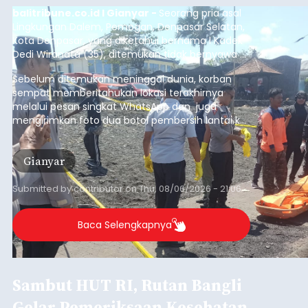
balitribune.co.id I Gianyar -
Seorang pria asal
Lingkungan Dalem, Pemogan, Denpasar Selatan,
Kota Denpasar, yang diketahui bernama I Kadek
Dedi Wiranata (35), ditemukan tidak bernyawa di
pesisir Pantai Purnama, Sukawati.
Sebelum ditemukan meninggal dunia, korban
sempat memberitahukan lokasi terakhirnya
melalui pesan singkat WhatsApp dan juga
mengirimkan foto dua botol pembersih lantai ke
istrinya.
Gianyar
Submitted by
contributor
on
Thu, 08/06/2026 - 21:06
Baca Selengkapnya
Sambut HUT RI, Rutan Bangli
Gelar Pemeriksaan Kesehatan