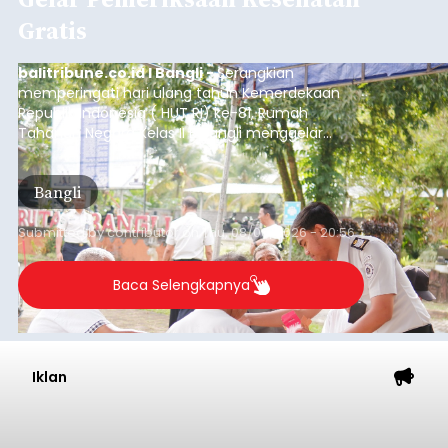
Gratis
balitribune.co.id I Bangli -
Serangkian
memperingati hari ulang tahun Kemerdekaan
Republik Indonesia ( HUT RI) ke-81, Rumah
Tahanan Negara Kelas II B Bangli menggelar
kegiatan pemeriksaan kesehatan gratis, Rabu
(6/8/2026).
Bangli
Submitted by
contributor
on
Thu, 08/06/2026 - 20:56
Baca Selengkapnya
Iklan