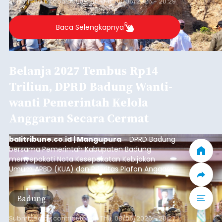
Submitted by
contributor
on
Thu, 08/06/2026 - 20:29
Baca Selengkapnya
Belanja 2027 Tembus Rp14
Triliun, DPRD Badung Wanti-
wanti Pemerintah Kelola
Anggaran Secara Cermat
balitribune.co.id | Mangupura
- DPRD Badung
bersama Pemerintah Kabupaten Badung
menyepakati Nota Kesepakatan Kebijakan
Umum APBD (KUA) dan Prioritas Plafon Anggaran
Sementara (PPAS) Tahun Anggaran 2027 dalam
rapat paripurna yang digelar di Gedung DPRD
Badung
Badung, Kamis (6/8/2026).
Submitted by
contributor
on
Thu, 08/06/2026 - 20:27