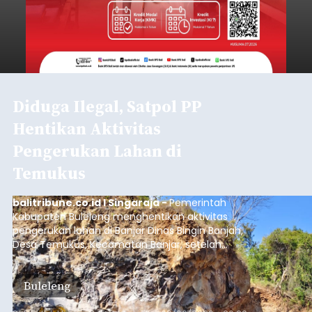
Diduga Ilegal, Satpol PP
Hentikan Aktivitas
Pengerukan Lahan di
Temukus
balitribune.co.id I Singaraja -
Pemerintah
Kabupaten Buleleng menghentikan aktivitas
pengerukan lahan di Banjar Dinas Bingin Banjah,
Desa Temukus, Kecamatan Banjar, setelah
ditemukan indikasi kegiatan pengambilan
material yang tidak sesuai dengan peruntukan
Buleleng
kawasan.