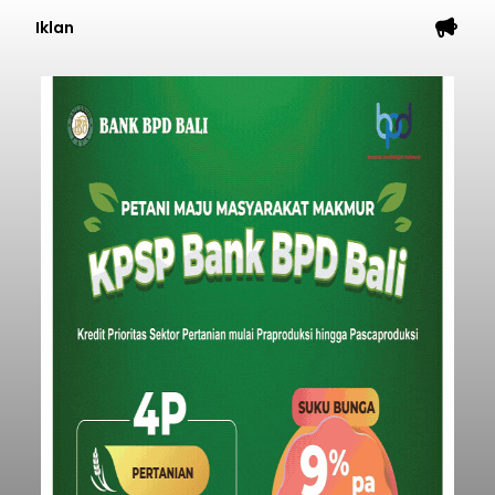
Iklan