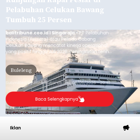
Pelabuhan Celukan Bawang
Tumbuh 25 Persen
balitribune.coo.id I Singaraja -
PT Pelabuhan
Indonesia (Persero) atau Pelindo Cabang
Celukan Bawang mencatat kinerja operasional
yang positif hingga Juli 2026. Peningkatan terlihat
dari arus kapal yang mencapai 1,48 juta Gross
Tonnage (GT), atau tumbuh 12,4 persen
Buleleng
dibandingkan periode yang sama tahun lalu
yang tercatat sebesar 1,32 juta GT.
Submitted by
contributor
on
Thu, 08/06/2026 - 20:41
Baca Selengkapnya
Iklan