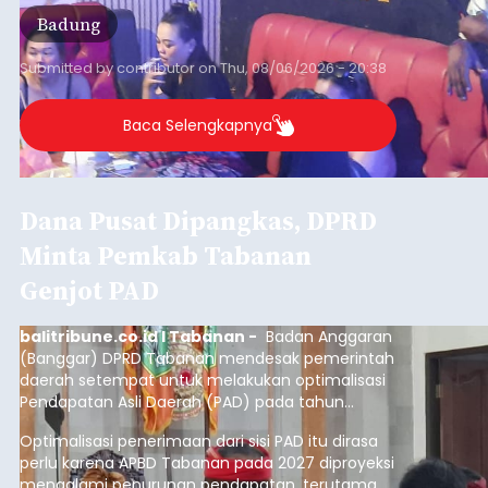
Badung
Submitted by
contributor
on
Thu, 08/06/2026 - 20:38
Baca Selengkapnya
Dana Pusat Dipangkas, DPRD
Minta Pemkab Tabanan
Genjot PAD
balitribune.co.id I Tabanan -
Badan Anggaran
(Banggar) DPRD Tabanan mendesak pemerintah
daerah setempat untuk melakukan optimalisasi
Pendapatan Asli Daerah (PAD) pada tahun
anggaran 2027.
Optimalisasi penerimaan dari sisi PAD itu dirasa
perlu karena APBD Tabanan pada 2027 diproyeksi
mengalami penurunan pendapatan, terutama