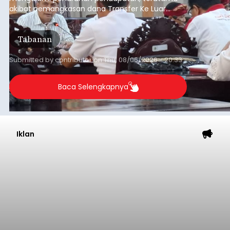
akibat pemangkasan dana Transfer Ke Luar
Daerah (TKD) dari pemerintah pusat.
Tabanan
Submitted by
contributor
on
Thu, 08/06/2026 - 20:33
Baca Selengkapnya
Iklan