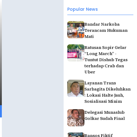
Popular News
Bandar Narkoba
Terancam Hukuman
Mati
Ratusan Sopir Gelar
“Long March” -
Tuntut Dishub Tegas
terhadap Crab dan
Uber
Layanan Trans
Sarbagita Dikeluhkan
: Lokasi Halte Jauh,
Sosialisasi Minim
Delegasi Munaslub
Golkar Sudah Final
Bansos Fiktif