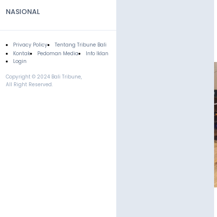
NASIONAL
Privacy Policy
Tentang Tribune Bali
Footer
Kontak
Pedoman Media
Info Iklan
Login
Copyright © 2024 Bali Tribune,
All Right Reserved.