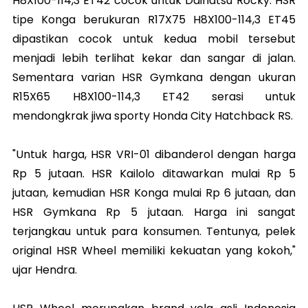
H8X100-114,3 ET42 cocok untuk Daihatsu Rocky. HSR
tipe Konga berukuran R17X75 H8X100-114,3 ET45
dipastikan cocok untuk kedua mobil tersebut
menjadi lebih terlihat kekar dan sangar di jalan.
Sementara varian HSR Gymkana dengan ukuran
R15X65 H8X100-114,3 ET42 serasi untuk
mendongkrak jiwa sporty Honda City Hatchback RS.
"Untuk harga, HSR VRI-01 dibanderol dengan harga
Rp 5 jutaan. HSR Kailolo ditawarkan mulai Rp 5
jutaan, kemudian HSR Konga mulai Rp 6 jutaan, dan
HSR Gymkana Rp 5 jutaan. Harga ini sangat
terjangkau untuk para konsumen. Tentunya, pelek
original HSR Wheel memiliki kekuatan yang kokoh,"
ujar Hendra.