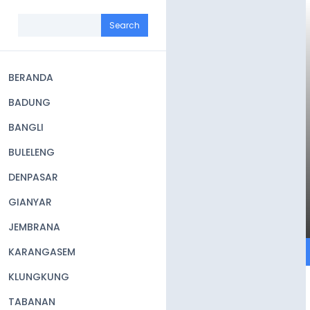
Skip
to
Search
main
content
BERANDA
Main
BADUNG
navigation
BANGLI
BULELENG
DENPASAR
GIANYAR
JEMBRANA
KARANGASEM
KLUNGKUNG
TABANAN