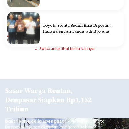
Toyota Sienta Sudah Bisa Dipesan -
Hanya dengan Tanda Jadi Rp5 juta
Swipe untuk lihat berita lainnya
Sasar Warga Rentan,
Denpasar Siapkan Rp1,152
Triliun
balitribune.co.id I Denpasar -
Pemerintah Kota
Denpasar mengalokasikan anggaran sebesar