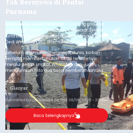
Tak Bernyawa di Pantai
Purnama
balitribune.co.id I Gianyar -
Seorang pria asal
Lingkungan Dalem, Pemogan, Denpasar Selatan,
Kota Denpasar, yang diketahui bernama I Kadek
Dedi Wiranata (35), ditemukan tidak bernyawa di
pesisir Pantai Purnama, Sukawati.
Sebelum ditemukan meninggal dunia, korban
sempat memberitahukan lokasi terakhirnya
melalui pesan singkat WhatsApp dan juga
mengirimkan foto dua botol pembersih lantai ke
istrinya.
Gianyar
Submitted by
contributor
on
Thu, 08/06/2026 - 21:06
Baca Selengkapnya