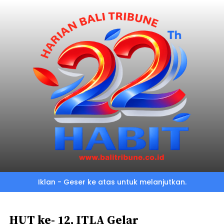
Skip
to
main
content
Iklan - Geser ke atas untuk melanjutkan.
HUT ke- 12, ITLA Gelar