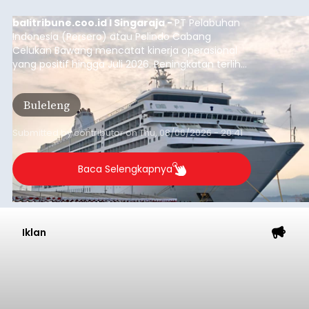
balitribune.coo.id I Singaraja -
PT Pelabuhan
Indonesia (Persero) atau Pelindo Cabang
Celukan Bawang mencatat kinerja operasional
yang positif hingga Juli 2026. Peningkatan terlihat
dari arus kapal yang mencapai 1,48 juta Gross
Tonnage (GT), atau tumbuh 12,4 persen
Buleleng
dibandingkan periode yang sama tahun lalu
yang tercatat sebesar 1,32 juta GT.
Submitted by
contributor
on
Thu, 08/06/2026 - 20:41
Baca Selengkapnya
Iklan