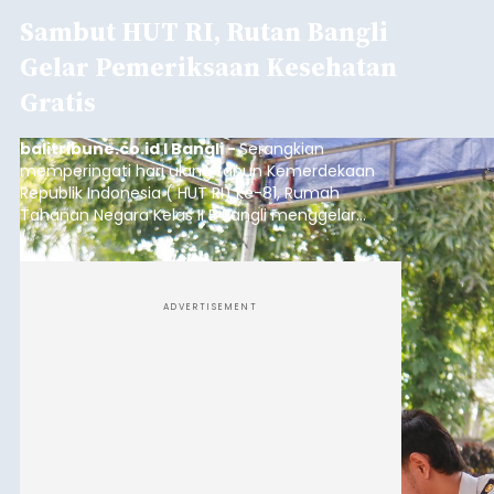
Sambut HUT RI, Rutan Bangli
Gelar Pemeriksaan Kesehatan
Gratis
balitribune.co.id I Bangli -
Serangkian
memperingati hari ulang tahun Kemerdekaan
Republik Indonesia ( HUT RI) ke-81, Rumah
Tahanan Negara Kelas II B Bangli menggelar
kegiatan pemeriksaan kesehatan gratis, Rabu
(6/8/2026).
ADVERTISEMENT