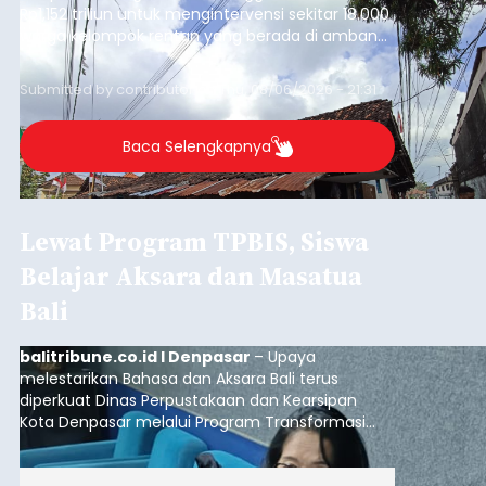
Rp1,152 triliun untuk mengintervensi sekitar 18.000
warga kelompok rentan yang berada di ambang
garis kemiskinan. Langkah strategis ini diambil
guna menjaga masyarakat yang berada pada
Submitted by
contributor
on
Thu, 08/06/2026 - 21:31
kelompok desil 5 dan 6 tersebut agar tidak
merosot ke kategori miskin.
Baca Selengkapnya
Lewat Program TPBIS, Siswa
Belajar Aksara dan Masatua
Bali
balitribune.co.id I Denpasar
– Upaya
melestarikan Bahasa dan Aksara Bali terus
diperkuat Dinas Perpustakaan dan Kearsipan
Kota Denpasar melalui Program Transformasi
Perpustakaan Berbasis Inklusi Sosial (TPBIS).
Tahun ini, sebanyak 63 siswa kelas IV dan V SD