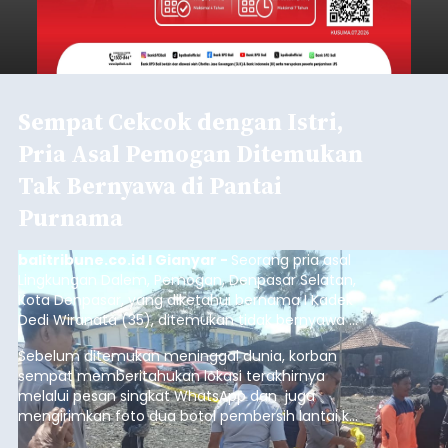
Sempat Cekcok dengan Istri,
Pria Asal Pemogan Ditemukan
Tak Bernyawa di Pantai
Purnama
balitribune.co.id I Gianyar -
Seorang pria asal
Lingkungan Dalem, Pemogan, Denpasar Selatan,
Kota Denpasar, yang diketahui bernama I Kadek
Dedi Wiranata (35), ditemukan tidak bernyawa di
pesisir Pantai Purnama, Sukawati.
Sebelum ditemukan meninggal dunia, korban
sempat memberitahukan lokasi terakhirnya
melalui pesan singkat WhatsApp dan juga
mengirimkan foto dua botol pembersih lantai ke
istrinya.