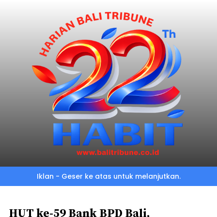
Skip
to
main
content
Iklan - Geser ke atas untuk melanjutkan.
HUT ke-59 Bank BPD Bali,