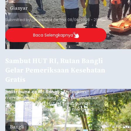
Gianyar
Submitted by
contributor
on
Thu, 08/06/2026 - 21:06
Baca Selengkapnya
Sambut HUT RI, Rutan Bangli
Gelar Pemeriksaan Kesehatan
Gratis
balitribune.co.id I Bangli -
Serangkian
memperingati hari ulang tahun Kemerdekaan
Republik Indonesia ( HUT RI) ke-81, Rumah
Tahanan Negara Kelas II B Bangli menggelar
kegiatan pemeriksaan kesehatan gratis, Rabu
(6/8/2026).
Bangli