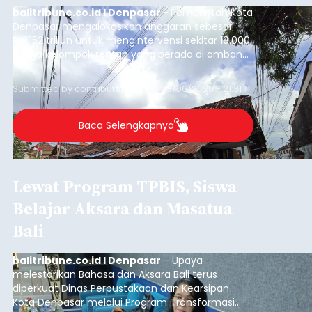
balitribune.co.id I Denpasar -
Pemerintah Kota
Denpasar mengalokasikan anggaran sebesar
Rp1,152 triliun untuk mengintervensi sekitar 18.000
warga kelompok rentan yang berada di ambang
garis kemiskinan. Langkah strategis ini diambil
guna menjaga masyarakat yang berada pada
Submitted by
contributor
on
Thu, 08/06/2026 - 21:31
kelompok desil 5 dan 6 tersebut agar tidak
merosot ke kategori miskin.
Baca Selengkapnya
Lewat Program TPBIS, Siswa
Belajar Aksara dan Masatua
Bali
balitribune.co.id I Denpasar
– Upaya
melestarikan Bahasa dan Aksara Bali terus
diperkuat Dinas Perpustakaan dan Kearsipan
Kota Denpasar melalui Program Transformasi