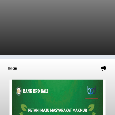
Iklan