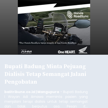
Bupati Badung Minta Pejuang
Dialisis Tetap Semangat Jalani
Pengobatan
balitribune.co.id | Mangupura
- Bupati Badung
I Wayan Adi Arnawa meminta pasien yang
menjalani terapi dialisis untuk tetap semangat
dan tidak berputus asa. Pesan itu