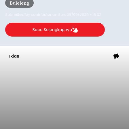
Buleleng
Desa Celukan Bawang, Sabtu (8/8/2026) malam.
Submitted by
contributor
on
Sun, 08/09/2026 - 18:32
Baca Selengkapnya
Iklan