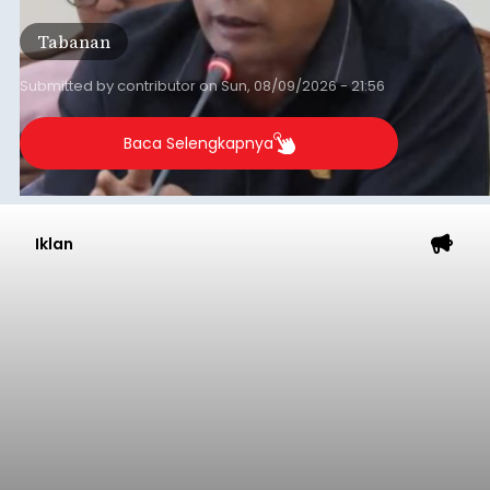
Tabanan, dan Selemadeg Barat.
Tabanan
Submitted by
contributor
on
Sun, 08/09/2026 - 21:56
Baca Selengkapnya
Iklan