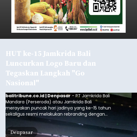
HUT ke-15 Jamkrida Bali
Luncurkan Logo Baru dan
Tegaskan Langkah "Go
Nasional"
balitribune.co.id | Denpasar
- PT Jamkrida Bali
Mandara (Perseroda) atau Jamkrida Bali
merayakan puncak hari jadinya yang ke-15 tahun
sekaligus resmi melakukan rebranding dengan
meluncurkan logo baru perusahaan. Peluncuran
ini digelar dalam acara bertajuk "ELEVATE 15:
Denpasar
Transformasi Menuju Nasional" di Gedung