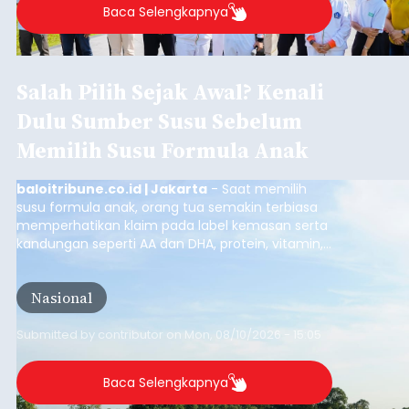
Baca Selengkapnya
Salah Pilih Sejak Awal? Kenali
Dulu Sumber Susu Sebelum
Memilih Susu Formula Anak
baloitribune.co.id | Jakarta
- Saat memilih
susu formula anak, orang tua semakin terbiasa
memperhatikan klaim pada label kemasan serta
kandungan seperti AA dan DHA, protein, vitamin,
mineral, hingga gula tambahan. Namun, satu hal
yang belum banyak dicermati adalah dari mana
Nasional
sumber susu yang digunakan.
Submitted by
contributor
on
Mon, 08/10/2026 - 15:05
Baca Selengkapnya