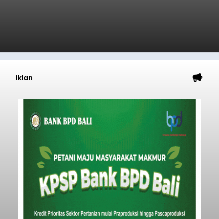
Iklan