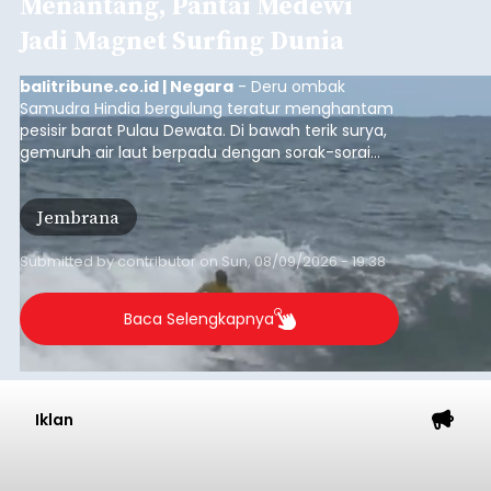
Menantang, Pantai Medewi
Jadi Magnet Surfing Dunia
balitribune.co.id | Negara
- Deru ombak
Samudra Hindia bergulung teratur menghantam
pesisir barat Pulau Dewata. Di bawah terik surya,
gemuruh air laut berpadu dengan sorak-sorai
penonton yang memadati Pantai Medewi,
Kecamatan Pekutatan pada Minggu (9/8/2026).
Jembrana
Ratusan peselancar dari berbagai penjuru
nusantara berkompetisi menaklukan ombak
terbaik dan menantang.
Submitted by
contributor
on
Sun, 08/09/2026 - 19:38
Baca Selengkapnya
Iklan