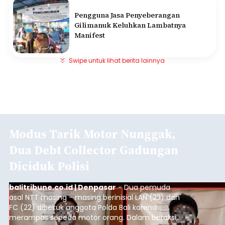
Pengguna Jasa Penyeberangan
Gilimanuk Keluhkan Lambatnya
Manifest
Swipe untuk lihat berita lainnya
Modus Tarik Motor Nunggak,
Dua Debt Collector Gadungan
Diciduk Polisi
balitribune.co.id | Denpasar
- Dua pemuda
asal NTT masing - masing berinisial LAN (23) dan
FC (22) dibekuk anggota Polda Bali karena
merampas sepeda motor orang. Dalam beraksi,