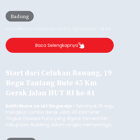
disampaikannya saat menghadiri Sarasehan
Pejuang Dialisis yang digelar RSD Mangusada di
Badung
Ruang Kertha Gosana, Puspem Badung, Minggu
(9/8/2026).
Submitted by
contributor
on
Sun, 08/09/2026 - 18:44
Baca Selengkapnya
Start dari Celukan Bawang, 19
Regu Tantang Rute 45 Km
Gerak Jalan HUT RI ke-81
balitribune.co.id I Singaraja -
Sebanyak 19 regu
mengikuti Lomba Gerak Jalan 45 Kilometer
Tingkat Dewasa Putra yang digelar Pemerintah
Kabupaten Buleleng dalam rangka memperingati
HUT ke-81 Kemerdekaan Republik Indonesia.
Lomba resmi dimulai dari Lapangan Sepak Bola