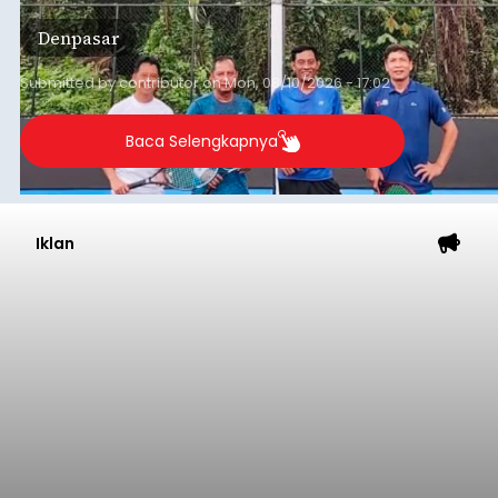
Lapangan Tenis Telkom Denpasar pada Minggu,
Denpasar
9 Agustus 2026.
Submitted by
contributor
on
Mon, 08/10/2026 - 17:02
Baca Selengkapnya
Iklan