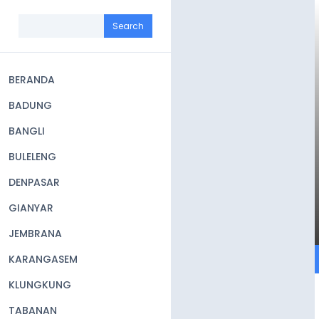
Skip
to
Search
main
content
BERANDA
Main
BADUNG
navigation
BANGLI
BULELENG
DENPASAR
GIANYAR
JEMBRANA
KARANGASEM
KLUNGKUNG
TABANAN