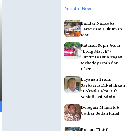
Popular News
Bandar Narkoba
Terancam Hukuman
Mati
Ratusan Sopir Gelar
“Long March” -
Tuntut Dishub Tegas
terhadap Crab dan
Uber
Layanan Trans
Sarbagita Dikeluhkan
: Lokasi Halte Jauh,
Sosialisasi Minim
Delegasi Munaslub
Golkar Sudah Final
Bansos Fiktif