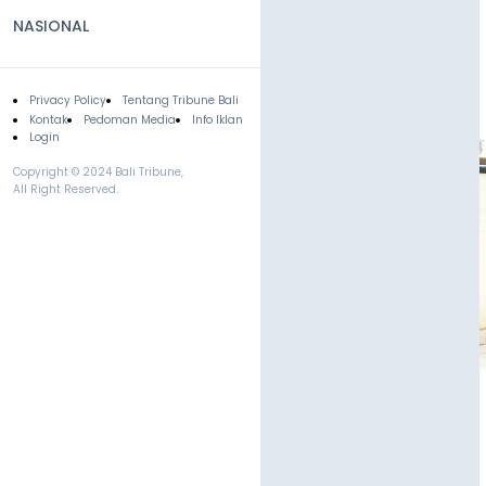
NASIONAL
Privacy Policy
Tentang Tribune Bali
Footer
Kontak
Pedoman Media
Info Iklan
Login
Copyright © 2024 Bali Tribune,
All Right Reserved.