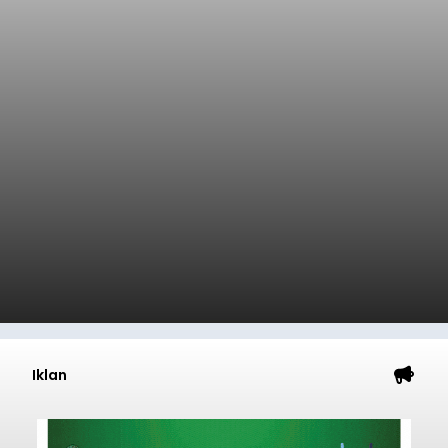
Iklan