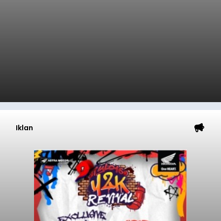
Iklan