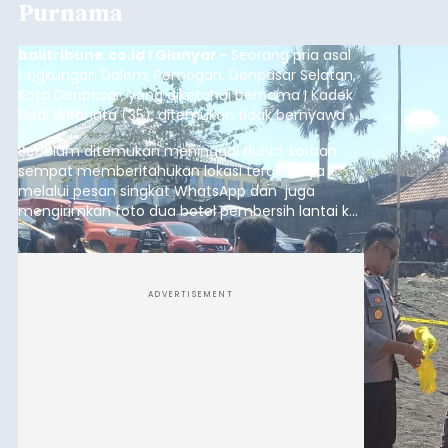
Purnama
balitribune.co.id I Gianyar -
Seorang pria asal
Lingkungan Dalem, Pemogan, Denpasar Selatan,
Kota Denpasar, yang diketahui bernama I Kadek
Dedi Wiranata (35), ditemukan tidak bernyawa di
pesisir Pantai Purnama, Sukawati.
Sebelum ditemukan meninggal dunia, korban
sempat memberitahukan lokasi terakhirnya
melalui pesan singkat WhatsApp dan juga
mengirimkan foto dua botol pembersih lantai ke
istrinya.
ADVERTISEMENT