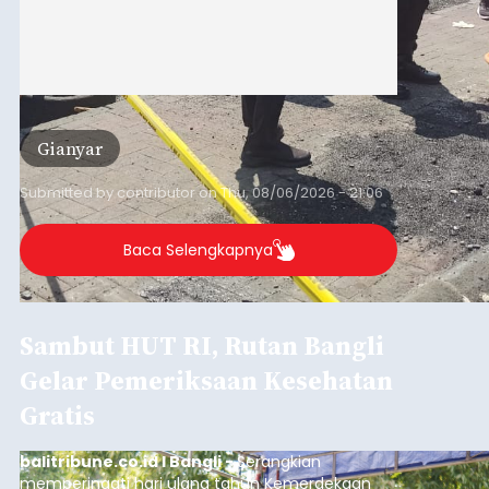
Gianyar
Submitted by
contributor
on
Thu, 08/06/2026 - 21:06
Baca Selengkapnya
Sambut HUT RI, Rutan Bangli
Gelar Pemeriksaan Kesehatan
Gratis
balitribune.co.id I Bangli -
Serangkian
memperingati hari ulang tahun Kemerdekaan