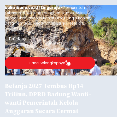
balitribune.co.id I Singaraja -
Pemerintah
Kabupaten Buleleng menghentikan aktivitas
pengerukan lahan di Banjar Dinas Bingin Banjah,
Desa Temukus, Kecamatan Banjar, setelah
ditemukan indikasi kegiatan pengambilan
material yang tidak sesuai dengan peruntukan
Buleleng
kawasan.
Submitted by
contributor
on
Thu, 08/06/2026 - 20:29
Baca Selengkapnya
Belanja 2027 Tembus Rp14
Triliun, DPRD Badung Wanti-
wanti Pemerintah Kelola
Anggaran Secara Cermat