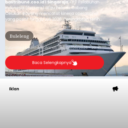
balitribune.coo.id I Singaraja -
PT Pelabuhan
Indonesia (Persero) atau Pelindo Cabang
Celukan Bawang mencatat kinerja operasional
yang positif hingga Juli 2026. Peningkatan terlihat
dari arus kapal yang mencapai 1,48 juta Gross
Tonnage (GT), atau tumbuh 12,4 persen
Buleleng
dibandingkan periode yang sama tahun lalu
yang tercatat sebesar 1,32 juta GT.
Submitted by
contributor
on
Thu, 08/06/2026 - 20:41
Baca Selengkapnya
Iklan