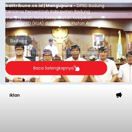
balitribune.co.id | Mangupura
- DPRD Badung
bersama Pemerintah Kabupaten Badung
menyepakati Nota Kesepakatan Kebijakan
Umum APBD (KUA) dan Prioritas Plafon Anggaran
Sementara (PPAS) Tahun Anggaran 2027 dalam
rapat paripurna yang digelar di Gedung DPRD
Badung
Badung, Kamis (6/8/2026).
Submitted by
contributor
on
Thu, 08/06/2026 - 20:27
Baca Selengkapnya
Iklan