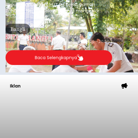
Republik Indonesia ( HUT RI) ke-81, Rumah
Tahanan Negara Kelas II B Bangli menggelar
kegiatan pemeriksaan kesehatan gratis, Rabu
(6/8/2026).
Bangli
Submitted by
contributor
on
Thu, 08/06/2026 - 20:56
Baca Selengkapnya
Iklan