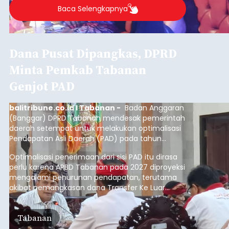
Baca Selengkapnya
Dana Pusat Dipangkas, DPRD
Minta Pemkab Tabanan
Genjot PAD
balitribune.co.id I Tabanan -
Badan Anggaran
(Banggar) DPRD Tabanan mendesak pemerintah
daerah setempat untuk melakukan optimalisasi
Pendapatan Asli Daerah (PAD) pada tahun
anggaran 2027.
Optimalisasi penerimaan dari sisi PAD itu dirasa
perlu karena APBD Tabanan pada 2027 diproyeksi
mengalami penurunan pendapatan, terutama
akibat pemangkasan dana Transfer Ke Luar
Daerah (TKD) dari pemerintah pusat.
Tabanan