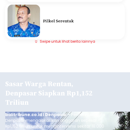
Pilkel Serentak
Swipe untuk lihat berita lainnya
Sasar Warga Rentan,
Denpasar Siapkan Rp1,152
Triliun
balitribune.co.id I Denpasar -
Pemerintah Kota
Denpasar mengalokasikan anggaran sebesar
Rp1,152 triliun untuk mengintervensi sekitar 18.000