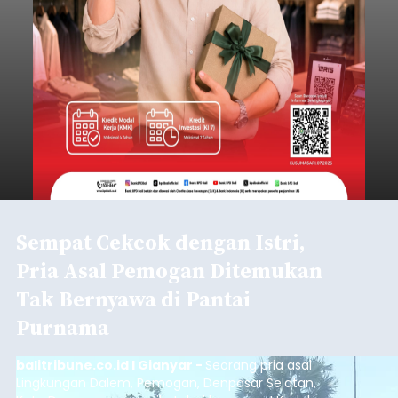
Sempat Cekcok dengan Istri,
Pria Asal Pemogan Ditemukan
Tak Bernyawa di Pantai
Purnama
balitribune.co.id I Gianyar -
Seorang pria asal
Lingkungan Dalem, Pemogan, Denpasar Selatan,