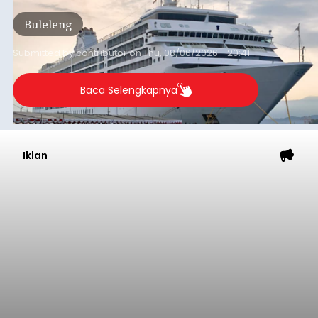
Tonnage (GT), atau tumbuh 12,4 persen
Buleleng
dibandingkan periode yang sama tahun lalu
yang tercatat sebesar 1,32 juta GT.
Submitted by
contributor
on
Thu, 08/06/2026 - 20:41
Baca Selengkapnya
Iklan