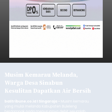
Musim Kemarau Melanda,
Warga Desa Sinabun
Kesulitan Dapatkan Air Bersih
balitribune.co.id I Singaraja -
Musim kemarau
yang mulai melanda Kabupaten Buleleng
berdampak pada menurunnya debit sejumlah