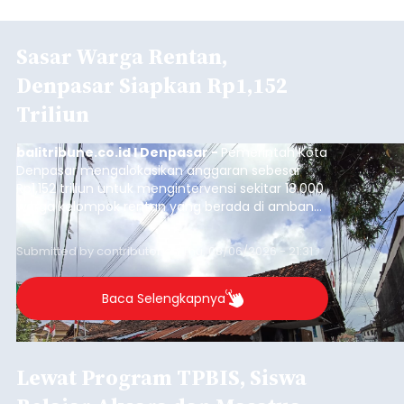
Sasar Warga Rentan,
Denpasar Siapkan Rp1,152
Triliun
balitribune.co.id I Denpasar -
Pemerintah Kota
Denpasar mengalokasikan anggaran sebesar
Rp1,152 triliun untuk mengintervensi sekitar 18.000
warga kelompok rentan yang berada di ambang
garis kemiskinan. Langkah strategis ini diambil
guna menjaga masyarakat yang berada pada
Submitted by
contributor
on
Thu, 08/06/2026 - 21:31
kelompok desil 5 dan 6 tersebut agar tidak
merosot ke kategori miskin.
Baca Selengkapnya
Lewat Program TPBIS, Siswa