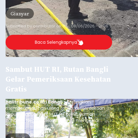
istrinya.
Gianyar
Submitted by
contributor
on
Thu, 08/06/2026 - 21:06
Baca Selengkapnya
Sambut HUT RI, Rutan Bangli
Gelar Pemeriksaan Kesehatan
Gratis
balitribune.co.id I Bangli -
Serangkian
memperingati hari ulang tahun Kemerdekaan
Republik Indonesia ( HUT RI) ke-81, Rumah
Tahanan Negara Kelas II B Bangli menggelar
kegiatan pemeriksaan kesehatan gratis, Rabu
(6/8/2026).