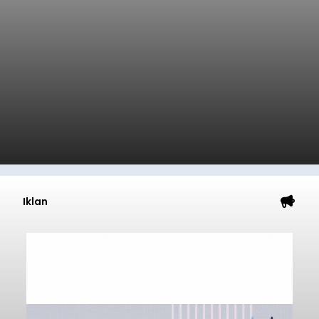
Iklan