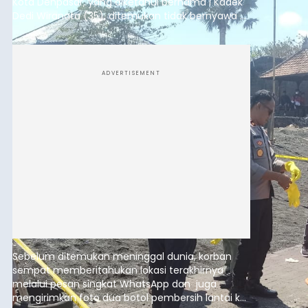
Kota Denpasar, yang diketahui bernama I Kadek
Dedi Wiranata (35), ditemukan tidak bernyawa di
pesisir Pantai Purnama, Sukawati.
ADVERTISEMENT
Sebelum ditemukan meninggal dunia, korban
sempat memberitahukan lokasi terakhirnya
melalui pesan singkat WhatsApp dan juga
mengirimkan foto dua botol pembersih lantai ke