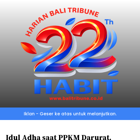
Skip
to
main
content
Iklan - Geser ke atas untuk melanjutkan.
Idul Adha saat PPKM Darurat,