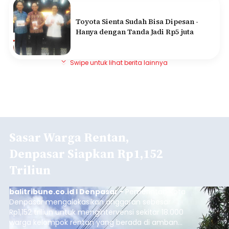
Toyota Sienta Sudah Bisa Dipesan -
Hanya dengan Tanda Jadi Rp5 juta
Swipe untuk lihat berita lainnya
Sasar Warga Rentan,
Denpasar Siapkan Rp1,152
Triliun
balitribune.co.id I Denpasar -
Pemerintah Kota
Denpasar mengalokasikan anggaran sebesar
Rp1,152 triliun untuk mengintervensi sekitar 18.000
warga kelompok rentan yang berada di ambang