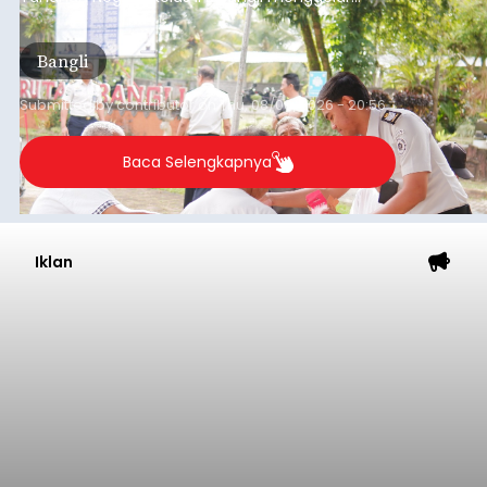
balitribune.co.id I Gianyar -
Seorang pria asal
Lingkungan Dalem, Pemogan, Denpasar Selatan,
Kota Denpasar, yang diketahui bernama I Kadek
Dedi Wiranata (35), ditemukan tidak bernyawa di
pesisir Pantai Purnama, Sukawati.
Sebelum ditemukan meninggal dunia, korban
sempat memberitahukan lokasi terakhirnya
melalui pesan singkat WhatsApp dan juga
mengirimkan foto dua botol pembersih lantai ke
istrinya.
Gianyar
Submitted by
contributor
on
Thu, 08/06/2026 - 21:06
Baca Selengkapnya
Sambut HUT RI, Rutan Bangli