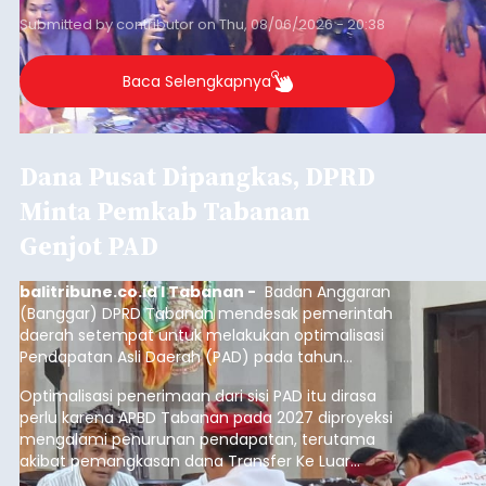
Kunjungan Kapal Pesiar di
Pelabuhan Celukan Bawang
Tumbuh 25 Persen
balitribune.coo.id I Singaraja -
PT Pelabuhan
Indonesia (Persero) atau Pelindo Cabang
Celukan Bawang mencatat kinerja operasional
yang positif hingga Juli 2026. Peningkatan terlihat
dari arus kapal yang mencapai 1,48 juta Gross
Tonnage (GT), atau tumbuh 12,4 persen
Buleleng
dibandingkan periode yang sama tahun lalu
yang tercatat sebesar 1,32 juta GT.
Submitted by
contributor
on
Thu, 08/06/2026 - 20:41
Baca Selengkapnya
Iklan