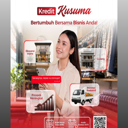
Badung
Submitted by
contributor
on
Thu, 08/06/2026 - 20:38
Baca Selengkapnya
Dana Pusat Dipangkas, DPRD
Minta Pemkab Tabanan
Genjot PAD
balitribune.co.id I Tabanan -
Badan Anggaran
(Banggar) DPRD Tabanan mendesak pemerintah
daerah setempat untuk melakukan optimalisasi
Pendapatan Asli Daerah (PAD) pada tahun
anggaran 2027.
Optimalisasi penerimaan dari sisi PAD itu dirasa
perlu karena APBD Tabanan pada 2027 diproyeksi