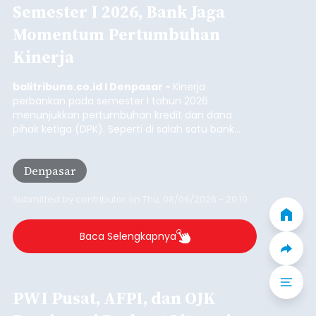
Iklan