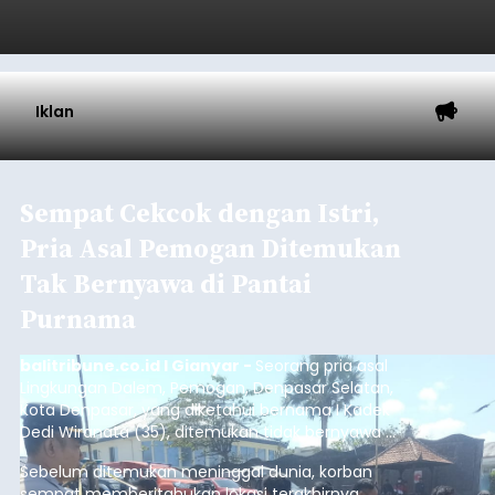
Iklan