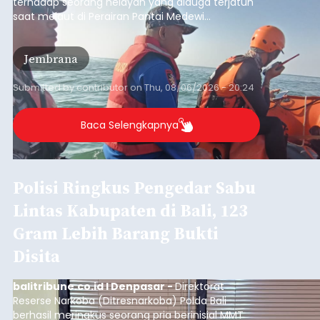
Submitted by
contributor
on
Thu, 08/06/2026 - 20:29
Baca Selengkapnya
Belanja 2027 Tembus Rp14
Triliun, DPRD Badung Wanti-
wanti Pemerintah Kelola
Anggaran Secara Cermat
balitribune.co.id | Mangupura
- DPRD Badung
bersama Pemerintah Kabupaten Badung
menyepakati Nota Kesepakatan Kebijakan
Umum APBD (KUA) dan Prioritas Plafon Anggaran
Sementara (PPAS) Tahun Anggaran 2027 dalam
rapat paripurna yang digelar di Gedung DPRD
Badung
Badung, Kamis (6/8/2026).