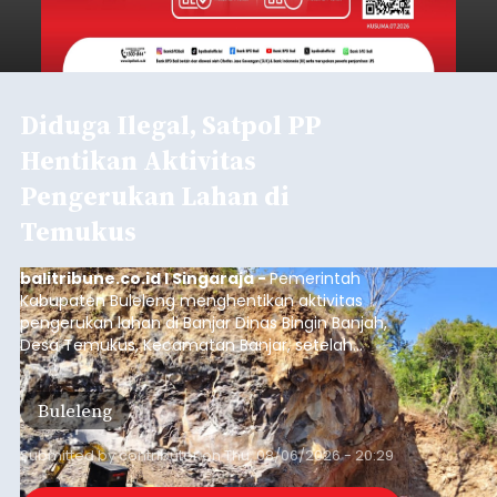
mengalami penurunan pendapatan, terutama
akibat pemangkasan dana Transfer Ke Luar
Daerah (TKD) dari pemerintah pusat.
Tabanan
Submitted by
contributor
on
Thu, 08/06/2026 - 20:33
Baca Selengkapnya
Iklan