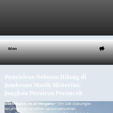
Diduga Ilegal, Satpol PP
Hentikan Aktivitas
Pengerukan Lahan di
Temukus
balitribune.co.id I Singaraja -
Pemerintah
Kabupaten Buleleng menghentikan aktivitas
pengerukan lahan di Banjar Dinas Bingin Banjah,
Desa Temukus, Kecamatan Banjar, setelah
ditemukan indikasi kegiatan pengambilan
material yang tidak sesuai dengan peruntukan
Buleleng
kawasan.