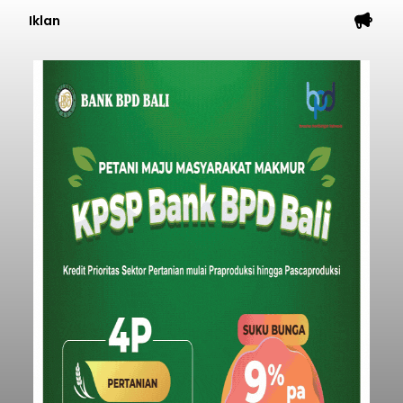
Iklan