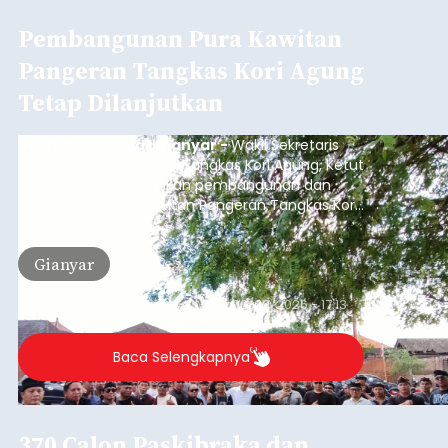
Pembangunan Pura Kawitan
Pangeran Tangkas Kori Agung
Tetap Dilanjutkan
balitribune.co.id I Gianyar -
Wakil Sekretaris
Pratisentana Pangeran Tangkas Kori Agung, Ketut
Sudarsana, menegaskan pembangunan dan
pemugaran Pura Kawitan Pangeran Tangkas Kori
Agung tetap dilanjutkan.
Gianyar
Submitted by
contributor
on
Sun, 08/09/2026 - 17:13
Baca Selengkapnya
370 Calon Paskibraka dan