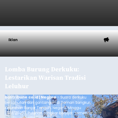
Iklan
Lomba Burung Derkuku:
Lestarikan Warisan Tradisi
Leluhur
balitribune.co.id | Negara
- Suara derkuku
bersahutan dari gantangan di Taman Sangkur,
Kelurahan Banjar Tengah, Negara, Minggu
(9/8/2026). Puluhan sangkar berjajar, sementara