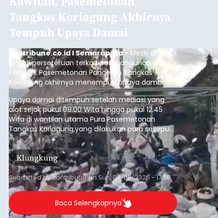
Kawitan, Pasemetonan
Tangkas Koriagung Akhirnya
Tempuh Upaya Damai
balitribune.co.id I Semarapura -
Meski sempat
terjadi perseteruan terkait pembangunan di Pura
Kawitan, Pasemetonan Pangeran Tangkas
Koriagung akhirnya menempuh upaya damai,
pada Minggu (9/8/2026).
Upaya damai ditempuh setelah mediasi yang
alot sejak pukul 09.00 Wita hingga pukul 12.45
Wita di wantilan utama Pura Pasemetonan
Tangkas Koriagung,yang dilakukan para sesepuh
kedua belah pihak yang berseberangan.
Klungkung
Submitted by
contributor
on
Sun, 08/09/2026 - 17:38
Baca Selengkapnya