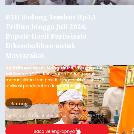
PAD Badung Tembus Rp4,1
Triliun hingga Juli 2026,
Bupati: Hasil Pariwisata
Dikembalikan untuk
Masyarakat
balitribune.co.id | Mangupura
- Pendapatan
Asli Daerah (PAD) Kabupaten Badung terus
menunjukkan tren positif. Hingga akhir Juli 2026,
realisasi pendapatan daerah telah mencapai
Rp4,1 triliun atau rata-rata sekitar Rp730 miliar
per bulan, meningkat signifikan dibandingkan
Badung
rata-rata penerimaan sebelumnya yang berkisar
Rp350 miliar hingga Rp400 miliar per bulan.
Submitted by
contributor
on
Sun, 08/09/2026 - 17:37
Baca Selengkapnya