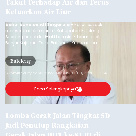
Takut Terhadap Air dan Terus
Keluarkan Air Liur
balitribune.co.id I Singaraja
- Kasus suspek
rabies kembali terjadi di Kabupaten Buleleng.
Seorang bocah laki-laki berusia 7 tahun asal
Banjar Kajanan, Desa Bubunan, Kecamatan
Seririt, dilaporkan mengalami gejala khas rabies
setelah sebelumnya digigit anjing pada awal Juni
Buleleng
2026.
Submitted by
contributor
on
Sun, 08/09/2026 - 17:24
Baca Selengkapnya
Lomba Gerak Jalan Tingkat SD
Jadi Penutup Rangkaian
Gerak Jalan HUT ke-81 RI di