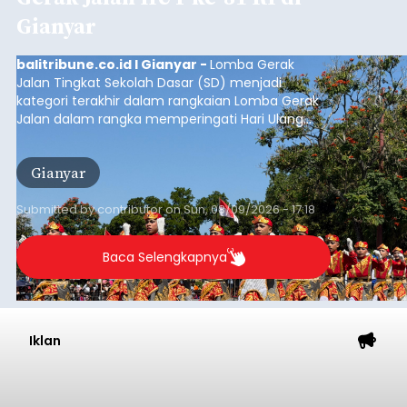
Gianyar
balitribune.co.id I Gianyar -
Lomba Gerak
Jalan Tingkat Sekolah Dasar (SD) menjadi
kategori terakhir dalam rangkaian Lomba Gerak
Jalan dalam rangka memperingati Hari Ulang
Tahun (HUT) ke-81 Kemerdekaan Republik
Indonesia Tahun 2026 di Kabupaten Gianyar.
Gianyar
Submitted by
contributor
on
Sun, 08/09/2026 - 17:18
Baca Selengkapnya
Iklan