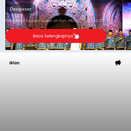
mengimplementasikan program gotong royong
Denpasar
kepedulian sosial bertajuk "Sembagi Arutala".
Submitted by
contributor
on
Sun, 08/09/2026 - 14:22
Baca Selengkapnya
Iklan