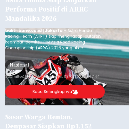
Performa Positif di ARRC
Mandalika 2026
balitribune.co.id | Jakarta
– Astra Honda
Racing Team (AHRT) siap menghadapi putaran
keempat Idemitsu FIM Asia Road Racing
Championship (ARRC) 2026 yang akan
berlangsung di Pertamina Mandalika
International Circuit, Lombok, Nusa Tenggara
Nasional
Barat, pada 7–9 Agustus 2026.
Submitted by
contributor
on
Fri, 08/07/2026 - 07:44
Baca Selengkapnya
Sasar Warga Rentan,
Denpasar Siapkan Rp1,152