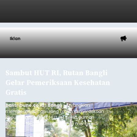
Iklan
Sambut HUT RI, Rutan Bangli
Gelar Pemeriksaan Kesehatan
Gratis
balitribune.co.id I Bangli -
Serangkian
memperingati hari ulang tahun Kemerdekaan
Republik Indonesia ( HUT RI) ke-81, Rumah
Tahanan Negara Kelas II B Bangli menggelar
kegiatan pemeriksaan kesehatan gratis, Rabu
(6/8/2026).