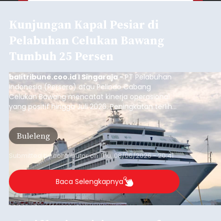
Kunjungan Kapal Pesiar di
Pelabuhan Celukan Bawang
Tumbuh 25 Persen
balitribune.coo.id I Singaraja -
PT Pelabuhan
Indonesia (Persero) atau Pelindo Cabang
Celukan Bawang mencatat kinerja operasional
yang positif hingga Juli 2026. Peningkatan terlihat
dari arus kapal yang mencapai 1,48 juta Gross
Tonnage (GT), atau tumbuh 12,4 persen
Buleleng
dibandingkan periode yang sama tahun lalu
yang tercatat sebesar 1,32 juta GT.
Submitted by
contributor
on
Thu, 08/06/2026 - 20:41
Baca Selengkapnya