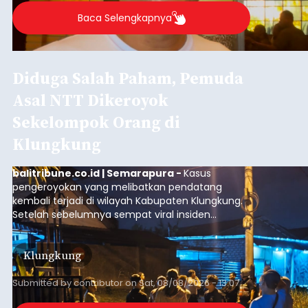
Baca Selengkapnya
Diduga Salah Paham, Pemuda
Asal NTT Dikeroyok
Sekelompok Orang di
Klungkung
balitribune.co.id | Semarapura -
Kasus
pengeroyokan yang melibatkan pendatang
kembali terjadi di wilayah Kabupaten Klungkung.
Setelah sebelumnya sempat viral insiden
keributan di barat Pasar Galiran, peristiwa serupa
kini menimpa seorang pemuda asal Kabupaten
Klungkung
Sumba Barat Daya (SBD), Nusa Tenggara Timur
(NTT).
Submitted by
contributor
on
Sat, 08/08/2026 - 13:07