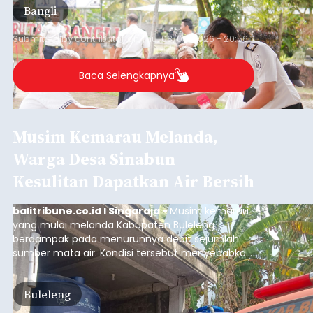
Bangli
Submitted by
contributor
on
Thu, 08/06/2026 - 20:56
Baca Selengkapnya
Musim Kemarau Melanda,
Warga Desa Sinabun
Kesulitan Dapatkan Air Bersih
balitribune.co.id I Singaraja -
Musim kemarau
yang mulai melanda Kabupaten Buleleng
berdampak pada menurunnya debit sejumlah
sumber mata air. Kondisi tersebut menyebabkan
warga di beberapa desa mulai mengalami
kesulitan mendapatkan air bersih, terutama
Buleleng
untuk memenuhi kebutuhan mandi, cuci, dan
kakus (MCK). Seperti yang dialami warga Desa