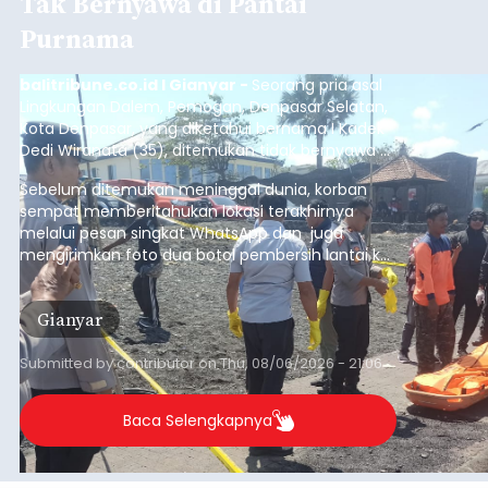
Tak Bernyawa di Pantai
Purnama
balitribune.co.id I Gianyar -
Seorang pria asal
Lingkungan Dalem, Pemogan, Denpasar Selatan,
Kota Denpasar, yang diketahui bernama I Kadek
Dedi Wiranata (35), ditemukan tidak bernyawa di
pesisir Pantai Purnama, Sukawati.
Sebelum ditemukan meninggal dunia, korban
sempat memberitahukan lokasi terakhirnya
melalui pesan singkat WhatsApp dan juga
mengirimkan foto dua botol pembersih lantai ke
istrinya.
Gianyar
Submitted by
contributor
on
Thu, 08/06/2026 - 21:06
Baca Selengkapnya