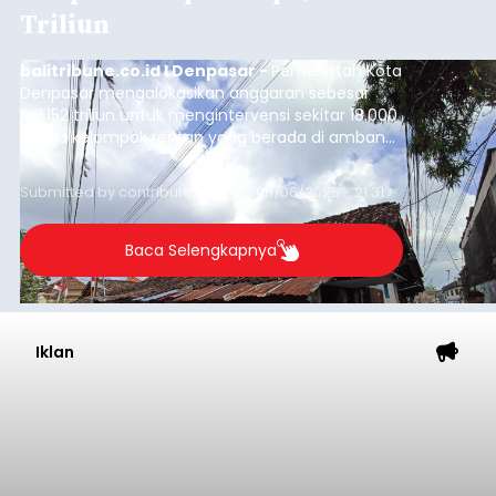
Triliun
balitribune.co.id I Denpasar -
Pemerintah Kota
Denpasar mengalokasikan anggaran sebesar
Rp1,152 triliun untuk mengintervensi sekitar 18.000
warga kelompok rentan yang berada di ambang
garis kemiskinan. Langkah strategis ini diambil
guna menjaga masyarakat yang berada pada
Submitted by
contributor
on
Thu, 08/06/2026 - 21:31
kelompok desil 5 dan 6 tersebut agar tidak
merosot ke kategori miskin.
Baca Selengkapnya
Iklan