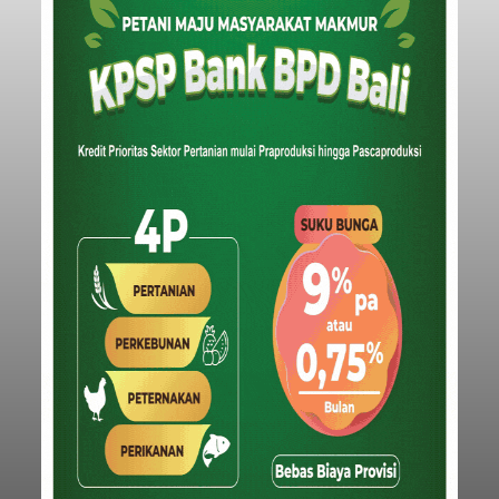
Buleleng
dibandingkan periode yang sama tahun lalu
yang tercatat sebesar 1,32 juta GT.
Submitted by
contributor
on
Thu, 08/06/2026 - 20:41
Baca Selengkapnya
Iklan