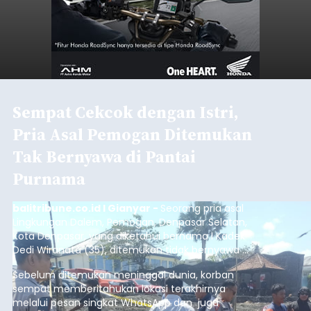
Baca Selengkapnya
Sambut HUT RI, Rutan Bangli
Gelar Pemeriksaan Kesehatan
Gratis
balitribune.co.id I Bangli -
Serangkian
memperingati hari ulang tahun Kemerdekaan
Republik Indonesia ( HUT RI) ke-81, Rumah
Tahanan Negara Kelas II B Bangli menggelar
kegiatan pemeriksaan kesehatan gratis, Rabu
(6/8/2026).
Bangli
Submitted by
contributor
on
Thu, 08/06/2026 - 20:56
Baca Selengkapnya