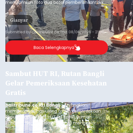
Iklan