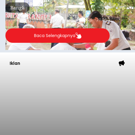
Iklan
Musim Kemarau Melanda,
Warga Desa Sinabun
Kesulitan Dapatkan Air Bersih
balitribune.co.id I Singaraja -
Musim kemarau
yang mulai melanda Kabupaten Buleleng
berdampak pada menurunnya debit sejumlah
sumber mata air. Kondisi tersebut menyebabkan