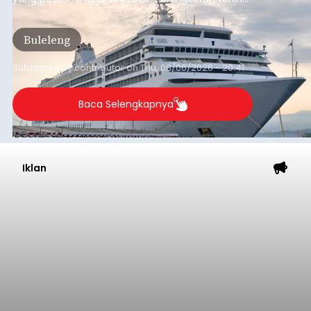
Minta Pemkab Tabanan
Genjot PAD
balitribune.co.id I Tabanan -
Badan Anggaran
(Banggar) DPRD Tabanan mendesak pemerintah
daerah setempat untuk melakukan optimalisasi
Pendapatan Asli Daerah (PAD) pada tahun
anggaran 2027.
Optimalisasi penerimaan dari sisi PAD itu dirasa
perlu karena APBD Tabanan pada 2027 diproyeksi
mengalami penurunan pendapatan, terutama
akibat pemangkasan dana Transfer Ke Luar
Daerah (TKD) dari pemerintah pusat.
Tabanan
Submitted by
contributor
on
Thu, 08/06/2026 - 20:33
Baca Selengkapnya