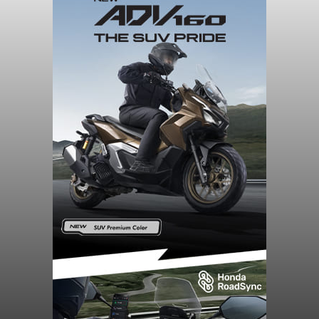
Sempat Cekcok dengan Istri,
Pria Asal Pemogan Ditemukan
Tak Bernyawa di Pantai
Purnama
balitribune.co.id I Gianyar -
Seorang pria asal
Lingkungan Dalem, Pemogan, Denpasar Selatan,
Kota Denpasar, yang diketahui bernama I Kadek
Dedi Wiranata (35), ditemukan tidak bernyawa di
pesisir Pantai Purnama, Sukawati.
Sebelum ditemukan meninggal dunia, korban
sempat memberitahukan lokasi terakhirnya
melalui pesan singkat WhatsApp dan juga
mengirimkan foto dua botol pembersih lantai ke
istrinya.
Gianyar
Submitted by
contributor
on
Thu, 08/06/2026 - 21:06