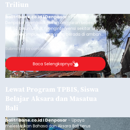
Triliun
balitribune.co.id I Denpasar -
Pemerintah Kota
Denpasar mengalokasikan anggaran sebesar
Rp1,152 triliun untuk mengintervensi sekitar 18.000
warga kelompok rentan yang berada di ambang
garis kemiskinan. Langkah strategis ini diambil
guna menjaga masyarakat yang berada pada
Submitted by
contributor
on
Thu, 08/06/2026 - 21:31
kelompok desil 5 dan 6 tersebut agar tidak
merosot ke kategori miskin.
Baca Selengkapnya
Lewat Program TPBIS, Siswa
Belajar Aksara dan Masatua
Bali
balitribune.co.id I Denpasar
– Upaya
melestarikan Bahasa dan Aksara Bali terus