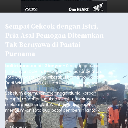
Sempat Cekcok dengan Istri,
Pria Asal Pemogan Ditemukan
Tak Bernyawa di Pantai
Purnama
balitribune.co.id I Gianyar -
Seorang pria asal
Lingkungan Dalem, Pemogan, Denpasar Selatan,
Kota Denpasar, yang diketahui bernama I Kadek
Dedi Wiranata (35), ditemukan tidak bernyawa di
pesisir Pantai Purnama, Sukawati.
Sebelum ditemukan meninggal dunia, korban
sempat memberitahukan lokasi terakhirnya
melalui pesan singkat WhatsApp dan juga
mengirimkan foto dua botol pembersih lantai ke
istrinya.
Gianyar