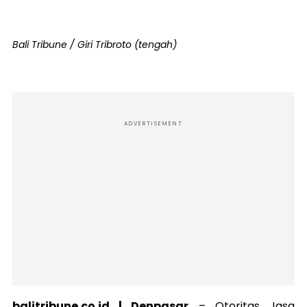
Bali Tribune / Giri Tribroto (tengah)
ADVERTISEMENT
balitribune.co.id | Denpasar
– O
toritas Jasa