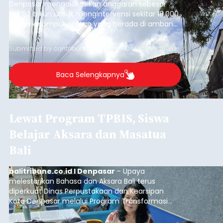
Denpasar mengalokasikan anggaran sebesar
Rp1,152 triliun untuk mengintervensi sekitar 18.000
warga kelompok rentan yang berada di ambang
garis kemiskinan. Langkah strategis ini diambil
guna menjaga masyarakat yang berada pada
Submitted by
contributor
on
Thu, 08/06/2026 - 21:31
kelompok desil 5 dan 6 tersebut agar tidak
merosot ke kategori miskin.
Baca Selengkapnya
Lewat Program TPBIS, Siswa
Belajar Aksara dan Masatua
Bali
balitribune.co.id I Denpasar
– Upaya
melestarikan Bahasa dan Aksara Bali terus
diperkuat Dinas Perpustakaan dan Kearsipan
Kota Denpasar melalui Program Transformasi
Perpustakaan Berbasis Inklusi Sosial (TPBIS).
Tahun ini, sebanyak 63 siswa kelas IV dan V SD