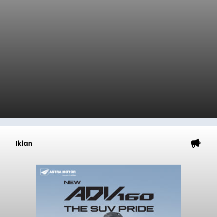
Iklan