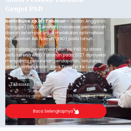
Genjot PAD
balitribune.co.id I Tabanan -
Badan Anggaran
(Banggar) DPRD Tabanan mendesak pemerintah
daerah setempat untuk melakukan optimalisasi
Pendapatan Asli Daerah (PAD) pada tahun
anggaran 2027.
Optimalisasi penerimaan dari sisi PAD itu dirasa
perlu karena APBD Tabanan pada 2027 diproyeksi
mengalami penurunan pendapatan, terutama
akibat pemangkasan dana Transfer Ke Luar
Daerah (TKD) dari pemerintah pusat.
Tabanan
Submitted by
contributor
on
Thu, 08/06/2026 - 20:33
Baca Selengkapnya