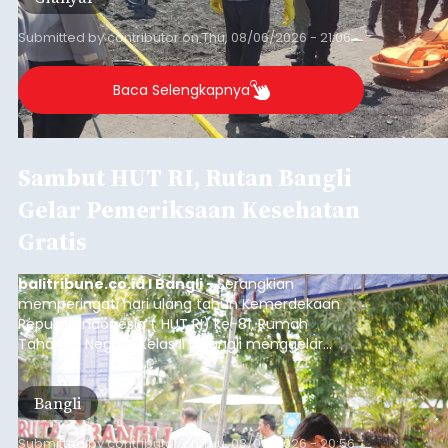
Submitted by
contributor
on
Thu, 08/06/2026 - 21:06
Baca Selengkapnya
Sambut HUT RI, Rutan Bangli
Gelar Pemeriksaan Kesehatan
Gratis
balitribune.co.id I Bangli -
Serangkian
memperingati hari ulang tahun Kemerdekaan
Republik Indonesia ( HUT RI) ke-81, Rumah
Tahanan Negara Kelas II B Bangli menggelar
kegiatan pemeriksaan kesehatan gratis, Rabu
(6/8/2026).
Bangli
Submitted by
contributor
on
Thu, 08/06/2026 - 20:56