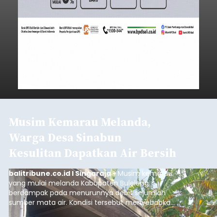
Musim Kemarau Melanda,
Warga Desa Sinabun
Kesulitan Dapatkan Air Bersih
balitribune.co.id I Singaraja -
Musim kemarau
yang mulai melanda Kabupaten Buleleng
berdampak pada menurunnya debit sejumlah
sumber mata air. Kondisi tersebut menyebabkan
warga di beberapa desa mulai mengalami