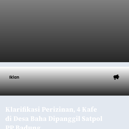
Iklan
Klarifikasi Perizinan, 4 Kafe
di Desa Baha Dipanggil Satpol
PP Badung