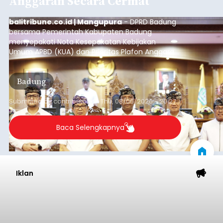
Anggaran Secara Cermat
balitribune.co.id | Mangupura
- DPRD Badung
bersama Pemerintah Kabupaten Badung
menyepakati Nota Kesepakatan Kebijakan
Umum APBD (KUA) dan Prioritas Plafon Anggaran
Sementara (PPAS) Tahun Anggaran 2027 dalam
rapat paripurna yang digelar di Gedung DPRD
Badung
Badung, Kamis (6/8/2026).
Submitted by
contributor
on
Thu, 08/06/2026 - 20:27
Baca Selengkapnya
Iklan