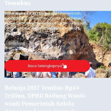
Temukus
balitribune.co.id I Singaraja -
Pemerintah
Kabupaten Buleleng menghentikan aktivitas
pengerukan lahan di Banjar Dinas Bingin Banjah,
Desa Temukus, Kecamatan Banjar, setelah
ditemukan indikasi kegiatan pengambilan
material yang tidak sesuai dengan peruntukan
Buleleng
kawasan.
Submitted by
contributor
on
Thu, 08/06/2026 - 20:29
Baca Selengkapnya
Belanja 2027 Tembus Rp14
Triliun, DPRD Badung Wanti-
wanti Pemerintah Kelola