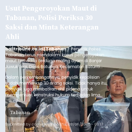
Usut Pengeroyokan Maut di
Tabanan, Polisi Periksa 30
Saksi dan Minta Keterangan
Ahli
balitribune.co.id | Tabanan
- Penyidik Polres
Tabanan terus mendalami kasus pengeroyokan
maut terhadap terduga maling ayam di Banjar
Juwuk Legi, Desa Batunya, Kecamatan Baturiti
yang terjadi beberapa waktu lalu.
Dalam perkembangannya, penyidik kepolisian
sudah memeriksa 30 orang saksi. Tidak hanya itu,
penyidik juga melibatkan ahli pidana untuk
memperkuat konstruksi hukum terhadap lima
orang tersangka yang saat ini ditahan.
Tabanan
Submitted by
contributor
on
Thu, 08/06/2026 - 06:17