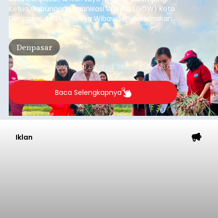
Ketua Gabungan Organisasi Wanita (GOW) Kota
Denpasar, Ayu Kristi Arya Wibawa melaksanakan
panen bawang merah dan jagung manis
bersama anak-anak Pendidikan Anak Usia Dini
Denpasar
(PAUD) di Subak Intaran Barat, Rabu (5/8/2026).
Submitted by
contributor
on
Wed, 08/05/2026 - 18:00
Baca Selengkapnya
Iklan