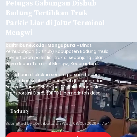
Petugas Gabungan Dishub
Badung Tertibkan Truk
Parkir Liar di Jalur Terminal
Mengwi
balitribune.co.id I Mangupura -
Dinas
Perhubungan (Dishub) Kabupaten Badung mulai
menertibkan parkir liar truk di sepanjang Jalan
Raya depan Terminal Mengwi, Kecamatan
Mengwi, Rabu (5/8/2026).
Penertiban dilakukan secara persuasif dengan
melibatkan sekitar 50 personel gabungan dari
Polres Badung, TNI, Satpol PP, Balai Pengelola
Transportasi Darat (BPTD), pemerintah desa,
desa adat, Linmas, dan Pecalang.
Badung
Submitted by
contributor
on
Wed, 08/05/2026 - 17:54