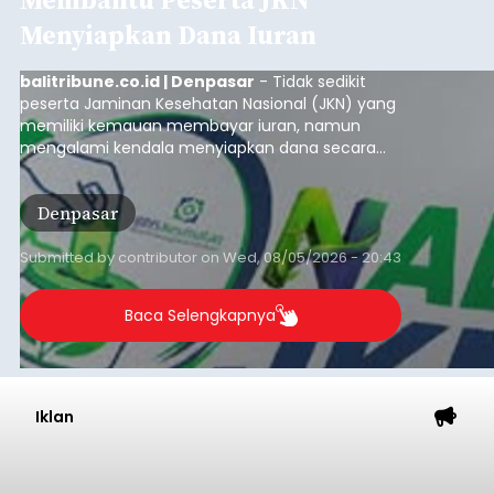
Menyiapkan Dana Iuran
balitribune.co.id | Denpasar
- Tidak sedikit
peserta Jaminan Kesehatan Nasional (JKN) yang
memiliki kemauan membayar iuran, namun
mengalami kendala menyiapkan dana secara
penuh saat jatuh tempo pembayaran iuran.
Kondisi ini terutama dialami oleh peserta
Denpasar
segmen Pekerja Bukan Penerima Upah (PBPU)
yang memiliki penghasilan tidak tetap.
Submitted by
contributor
on
Wed, 08/05/2026 - 20:43
Baca Selengkapnya
Iklan