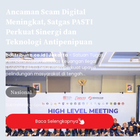
Ancaman Scam Digital
Meningkat, Satgas PASTI
Perkuat Sinergi dan
Teknologi Antipenipuan
balitribune.co.id | Jakarta
- Satuan Tugas
Pemberantasan Aktivitas Keuangan Ilegal
(Satgas PASTI) terus memperkuat upaya
pelindungan masyarakat di tengah
meningkatnya ancaman penipuan digital yang
semakin kompleks.
Nasional
Submitted by
contributor
on
Thu, 08/06/2026 - 09:45
Baca Selengkapnya