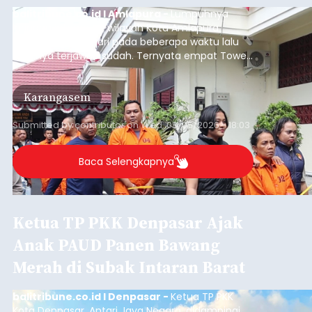
balitribune.co.id I Amlapura -
Lumpuhnya
jaringan internet di wilayah Kota Amlapura
selama berhari-hari pada beberapa waktu lalu
akhirnya terjawab sudah. Ternyata empat Tower
BTS Seluler yang berada di lokasi berbeda di
wilayah Karangasem telah dibobol maling,
Karangasem
dimana bagian modul penguat signal yang
berada di Tower BTS Seluler itu hilang dicuri.
Submitted by
contributor
on
Wed, 08/05/2026 - 18:03
Baca Selengkapnya
Ketua TP PKK Denpasar Ajak
Anak PAUD Panen Bawang
Merah di Subak Intaran Barat
balitribune.co.id I Denpasar -
Ketua TP PKK
Kota Denpasar, Antari Jaya Negara, didampingi