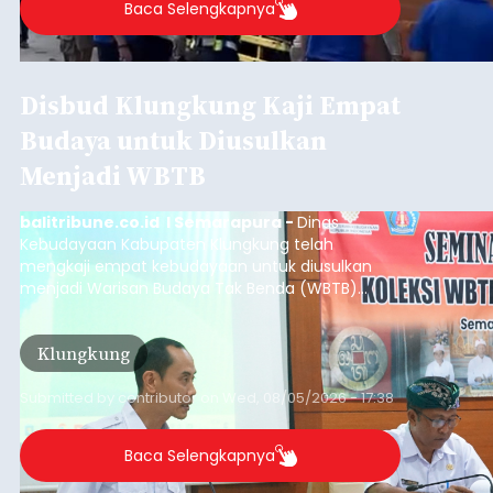
Baca Selengkapnya
Disbud Klungkung Kaji Empat
Budaya untuk Diusulkan
Menjadi WBTB
balitribune.co.id I Semarapura -
Dinas
Kebudayaan Kabupaten Klungkung telah
mengkaji empat kebudayaan untuk diusulkan
menjadi Warisan Budaya Tak Benda (WBTB)
tahun 2026.
Klungkung
Submitted by
contributor
on
Wed, 08/05/2026 - 17:38
Baca Selengkapnya