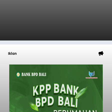
Iklan