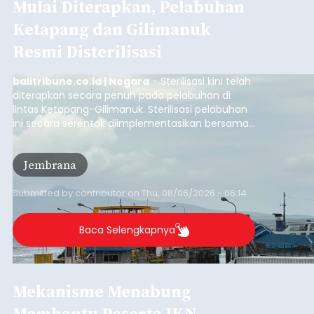
Mulai Diterapkan, Pelabuhan
Ketapang dan Gilimanuk
Resmi Disterilisasi
balitribune.co.id | Negara
- Sterilisasi kini telah
diterapkan secara penuh pada pelabuhan di
lintas Ketapang-Gilimanuk. Sterilisasi pelabuhan
ini secara serentak diimplementasikan bersama
empat pelabuhan utama lainnya, yakni
Pelabuhan Merak, Bakauheni, Kayangan, dan
Jembrana
Lembar pada Rabu (5/8/2026).
Submitted by
contributor
on
Thu, 08/06/2026 - 06:14
Baca Selengkapnya
Mekanisme Menabung
Membantu Peserta JKN