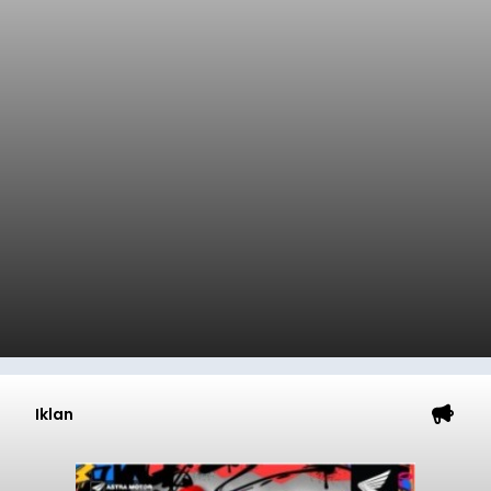
Iklan