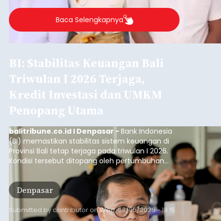
Baca Selengkapnya
BI: Stabilitas Keuangan Bali
Triwulan I 2026 Terjaga,
Kredit Investasi dan UMKM
Penopang Utama
balitribune.co.id I Denpasar -
Bank Indonesia
(BI) memastikan stabilitas sistem keuangan di
Provinsi Bali tetap terjaga pada triwulan I 2026.
Kondisi tersebut ditopang oleh pertumbuhan
penyaluran kredit yang masih positif, terutama
pada sektor-sektor utama penggerak ekonomi
Denpasar
daerah, dengan risiko kredit yang tetap
terkendali.
Submitted by
contributor
on
Wed, 08/05/2026 - 18:15