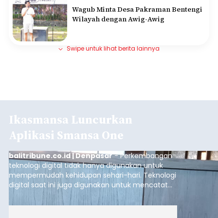
Wagub Minta Desa Pakraman Bentengi
Wilayah dengan Awig-Awig
Swipe untuk lihat berita lainnya
Ikasmansa Luncurkan
Aplikasi Smansa One
balitribune.co.id | Denpasar
- Perkembangan
teknologi digital tidak hanya digunakan untuk
mempermudah kehidupan sehari-hari. Teknologi
digital saat ini juga digunakan untuk mencatat
dan mengelola data base alumni dari suatu
sekolah, salah satunya adalah alumni SMA 1
Denpasar.