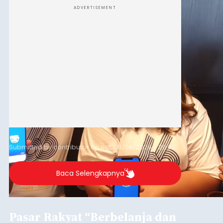
ADVERTISEMENT
Submitted by
contributor
on
Sat, 08/08/2026 - 20:28
Baca Selengkapnya
Pasar Rakyat “Berbelanja dan