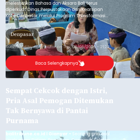
Iklan
Sambut HUT RI, Rutan Bangli
Gelar Pemeriksaan Kesehatan
Gratis
balitribune.co.id I Bangli -
Serangkian
memperingati hari ulang tahun Kemerdekaan
Republik Indonesia ( HUT RI) ke-81, Rumah
Tahanan Negara Kelas II B Bangli menggelar
kegiatan pemeriksaan kesehatan gratis, Rabu
(6/8/2026).