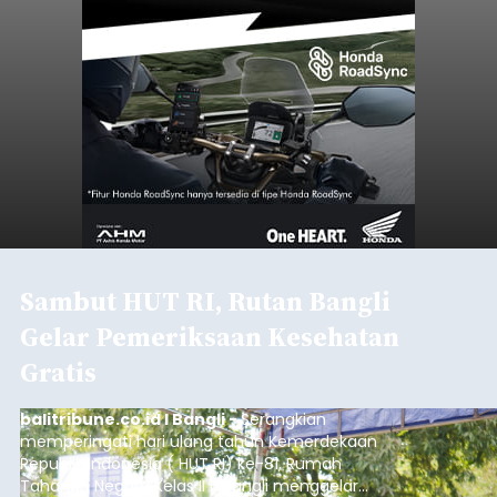
balitribune.coo.id I Singaraja -
PT Pelabuhan
Indonesia (Persero) atau Pelindo Cabang
Celukan Bawang mencatat kinerja operasional
yang positif hingga Juli 2026. Peningkatan terlihat
dari arus kapal yang mencapai 1,48 juta Gross
Tonnage (GT), atau tumbuh 12,4 persen
Buleleng
dibandingkan periode yang sama tahun lalu
yang tercatat sebesar 1,32 juta GT.
Submitted by
contributor
on
Thu, 08/06/2026 - 20:41
Baca Selengkapnya
Klarifikasi Perizinan, 4 Kafe
di Desa Baha Dipanggil Satpol
PP Badung
balitribune.co.id I Mangupura -
Satuan Polisi
Pamong Praja (Satpol PP) Kabupaten Badung