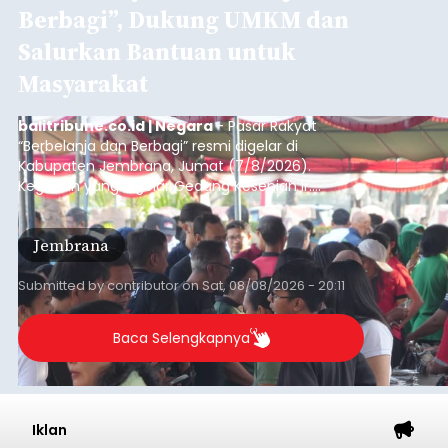
Berbagi”, Dukung UMKM dan
Salurkan Bantuan untuk
Masyarakat
balitribune.co.id | Negara
- Pasar Rakyat
“Berbelanja dan Berbagi” resmi digelar di
Kabupaten Jembrana, Jumat (7/8/2026).
Kegiatan yang digelar Gedung Kesenian Ir.
Soekarno ini memadukan pemberdayaan
ekonomi masyarakat dengan aksi sosial tersebut
Jembrana
mendapat antusiasme tinggi dan mencatat nilai
transaksi mencapai Rp672.733.200.
Submitted by
contributor
on
Sat, 08/08/2026 - 20:11
Baca Selengkapnya
Iklan