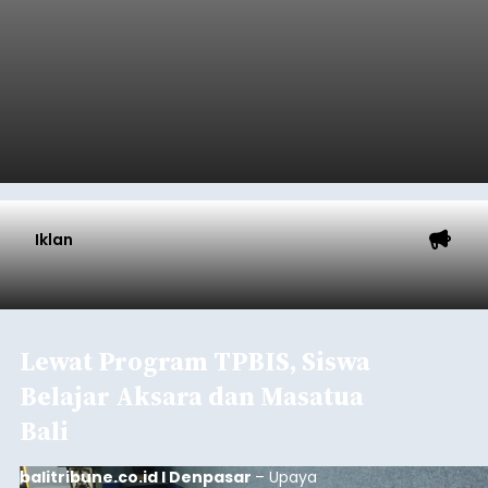
Iklan