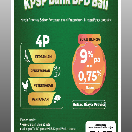
Rp1,152 triliun untuk mengintervensi sekitar 18.000
warga kelompok rentan yang berada di ambang
garis kemiskinan. Langkah strategis ini diambil
guna menjaga masyarakat yang berada pada
Submitted by
contributor
on
Thu, 08/06/2026 - 21:31
kelompok desil 5 dan 6 tersebut agar tidak
merosot ke kategori miskin.
Baca Selengkapnya
Iklan