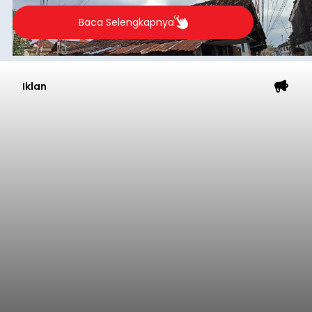
Tak Bernyawa di Pantai
Purnama
balitribune.co.id I Gianyar -
Seorang pria asal
Lingkungan Dalem, Pemogan, Denpasar Selatan,
Kota Denpasar, yang diketahui bernama I Kadek
Dedi Wiranata (35), ditemukan tidak bernyawa di
pesisir Pantai Purnama, Sukawati.
Sebelum ditemukan meninggal dunia, korban
sempat memberitahukan lokasi terakhirnya
melalui pesan singkat WhatsApp dan juga
mengirimkan foto dua botol pembersih lantai ke
istrinya.
Gianyar
Submitted by
contributor
on
Thu, 08/06/2026 - 21:06
Baca Selengkapnya