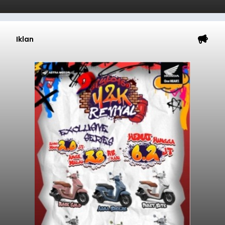
Iklan
GIPI Bali Harap Proyek PFII di
Bali Membawa Manfaat
Ekonomi bagi Masyarakat
Lokal
balitribune.co.id | Denpasar -
Gabungan
Industri Pariwisata Indonesia (GIPI) Bali atau Bali
Tourism Board (BTB) berharap segala program
pemerintah pusat yang bertempat di Bali
membawa dampak positif bagi masyarakat lokal.
"Program pemerintah ini (Bali sebagai Pusat
Denpasar
Finansial Internasional Indonesia/PFII) harus
berguna buat masyarakat jangan sampai kita