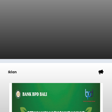
Dana Pusat Dipangkas, DPRD
Minta Pemkab Tabanan
Genjot PAD
balitribune.co.id I Tabanan -
Badan Anggaran
(Banggar) DPRD Tabanan mendesak pemerintah
daerah setempat untuk melakukan optimalisasi
Pendapatan Asli Daerah (PAD) pada tahun
anggaran 2027.
Optimalisasi penerimaan dari sisi PAD itu dirasa
perlu karena APBD Tabanan pada 2027 diproyeksi
mengalami penurunan pendapatan, terutama
akibat pemangkasan dana Transfer Ke Luar
Daerah (TKD) dari pemerintah pusat.
Tabanan