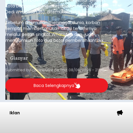
Bangli
Submitted by
contributor
on
Thu, 08/06/2026 - 20:56
Baca Selengkapnya
Musim Kemarau Melanda,
Warga Desa Sinabun
Kesulitan Dapatkan Air Bersih
balitribune.co.id I Singaraja -
Musim kemarau
yang mulai melanda Kabupaten Buleleng
berdampak pada menurunnya debit sejumlah
sumber mata air. Kondisi tersebut menyebabkan
warga di beberapa desa mulai mengalami
kesulitan mendapatkan air bersih, terutama
Buleleng
untuk memenuhi kebutuhan mandi, cuci, dan
kakus (MCK). Seperti yang dialami warga Desa