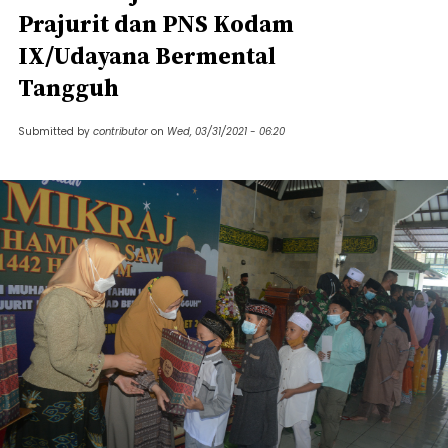
Prajurit dan PNS Kodam
IX/Udayana Bermental
Tangguh
Submitted by
contributor
on
Wed, 03/31/2021 - 06:20