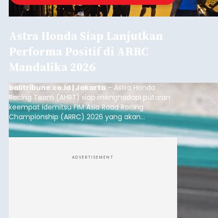
Astra Honda Siap Lanjutkan
Performa Positif di ARRC
Mandalika 2026
balitribune.co.id | Jakarta
– Astra Honda
Racing Team (AHRT) siap menghadapi putaran
keempat Idemitsu FIM Asia Road Racing
Championship (ARRC) 2026 yang akan
berlangsung di Pertamina Mandalika
International Circuit, Lombok, Nusa Tenggara
Barat, pada 7–9 Agustus 2026.
ADVERTISEMENT