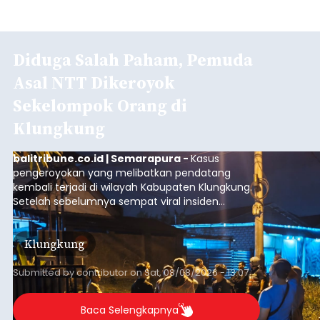
Diduga Salah Paham, Pemuda
Asal NTT Dikeroyok
Sekelompok Orang di
Klungkung
balitribune.co.id | Semarapura -
Kasus
pengeroyokan yang melibatkan pendatang
kembali terjadi di wilayah Kabupaten Klungkung.
Setelah sebelumnya sempat viral insiden
keributan di barat Pasar Galiran, peristiwa serupa
kini menimpa seorang pemuda asal Kabupaten
Klungkung
Sumba Barat Daya (SBD), Nusa Tenggara Timur
(NTT).
Submitted by
contributor
on
Sat, 08/08/2026 - 13:07
Baca Selengkapnya