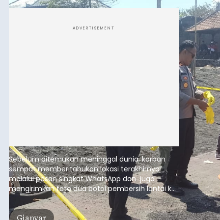
ADVERTISEMENT
Sebelum ditemukan meninggal dunia, korban
sempat memberitahukan lokasi terakhirnya
melalui pesan singkat WhatsApp dan juga
mengirimkan foto dua botol pembersih lantai ke
istrinya.
Gianyar