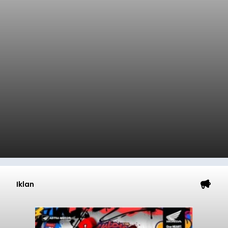
Iklan