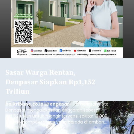
Sasar Warga Rentan,
Denpasar Siapkan Rp1,152
Triliun
balitribune.co.id I Denpasar -
Pemerintah Kota
Denpasar mengalokasikan anggaran sebesar
Rp1,152 triliun untuk mengintervensi sekitar 18.000
warga kelompok rentan yang berada di ambang
garis kemiskinan. Langkah strategis ini diambil
guna menjaga masyarakat yang berada pada