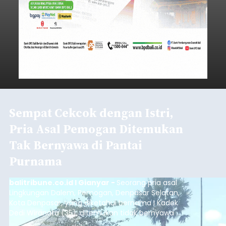
Sempat Cekcok dengan Istri,
Pria Asal Pemogan Ditemukan
Tak Bernyawa di Pantai
Purnama
balitribune.co.id I Gianyar -
Seorang pria asal
Lingkungan Dalem, Pemogan, Denpasar Selatan,
Kota Denpasar, yang diketahui bernama I Kadek
Dedi Wiranata (35), ditemukan tidak bernyawa di
pesisir Pantai Purnama, Sukawati.