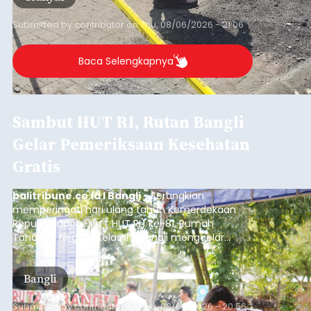
Submitted by
contributor
on
Thu, 08/06/2026 - 21:06
Baca Selengkapnya
Sambut HUT RI, Rutan Bangli
Gelar Pemeriksaan Kesehatan
Gratis
balitribune.co.id I Bangli -
Serangkian
memperingati hari ulang tahun Kemerdekaan
Republik Indonesia ( HUT RI) ke-81, Rumah
Tahanan Negara Kelas II B Bangli menggelar
kegiatan pemeriksaan kesehatan gratis, Rabu
(6/8/2026).
Bangli
Submitted by
contributor
on
Thu, 08/06/2026 - 20:56