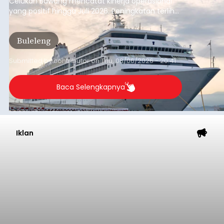
Celukan Bawang mencatat kinerja operasional
yang positif hingga Juli 2026. Peningkatan terlihat
dari arus kapal yang mencapai 1,48 juta Gross
Tonnage (GT), atau tumbuh 12,4 persen
Buleleng
dibandingkan periode yang sama tahun lalu
yang tercatat sebesar 1,32 juta GT.
Submitted by
contributor
on
Thu, 08/06/2026 - 20:41
Baca Selengkapnya
Iklan