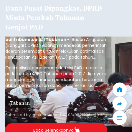
Dana Pusat Dipangkas, DPRD
Minta Pemkab Tabanan
Genjot PAD
balitribune.co.id I Tabanan -
Badan Anggaran
(Banggar) DPRD Tabanan mendesak pemerintah
daerah setempat untuk melakukan optimalisasi
Pendapatan Asli Daerah (PAD) pada tahun
anggaran 2027.
Optimalisasi penerimaan dari sisi PAD itu dirasa
perlu karena APBD Tabanan pada 2027 diproyeksi
mengalami penurunan pendapatan, terutama
akibat pemangkasan dana Transfer Ke Luar
Daerah (TKD) dari pemerintah pusat.
Tabanan
Submitted by
contributor
on
Thu, 08/06/2026 - 20:33
Baca Selengkapnya