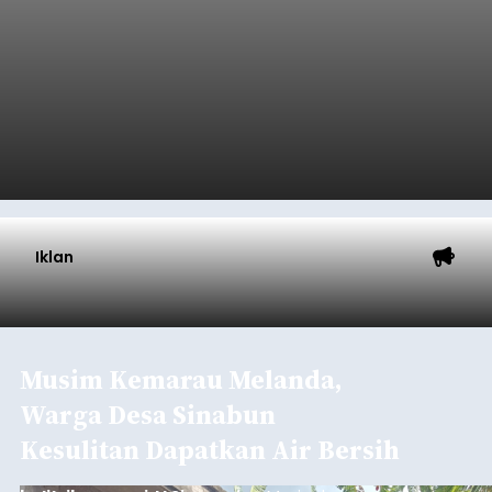
Iklan
Musim Kemarau Melanda,
Warga Desa Sinabun
Kesulitan Dapatkan Air Bersih