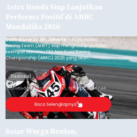
Astra Honda Siap Lanjutkan
Performa Positif di ARRC
Mandalika 2026
balitribune.co.id | Jakarta
– Astra Honda
Racing Team (AHRT) siap menghadapi putaran
keempat Idemitsu FIM Asia Road Racing
Championship (ARRC) 2026 yang akan
berlangsung di Pertamina Mandalika
International Circuit, Lombok, Nusa Tenggara
Nasional
Barat, pada 7–9 Agustus 2026.
Submitted by
contributor
on
Fri, 08/07/2026 - 07:44
Baca Selengkapnya
Sasar Warga Rentan,