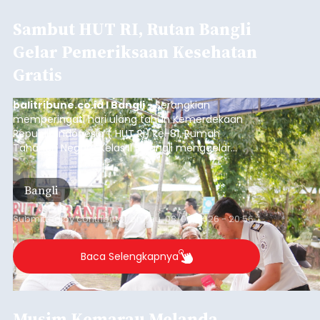
Sambut HUT RI, Rutan Bangli
Gelar Pemeriksaan Kesehatan
Gratis
balitribune.co.id I Bangli -
Serangkian
memperingati hari ulang tahun Kemerdekaan
Republik Indonesia ( HUT RI) ke-81, Rumah
Tahanan Negara Kelas II B Bangli menggelar
kegiatan pemeriksaan kesehatan gratis, Rabu
(6/8/2026).
Bangli
Submitted by
contributor
on
Thu, 08/06/2026 - 20:56
Baca Selengkapnya
Musim Kemarau Melanda,