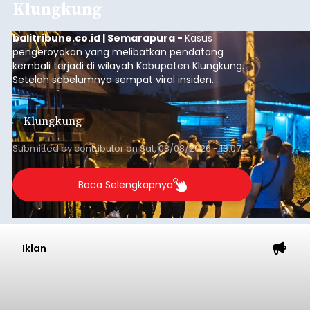
Klungkung
balitribune.co.id | Semarapura -
Kasus
pengeroyokan yang melibatkan pendatang
kembali terjadi di wilayah Kabupaten Klungkung.
Setelah sebelumnya sempat viral insiden
keributan di barat Pasar Galiran, peristiwa serupa
kini menimpa seorang pemuda asal Kabupaten
Klungkung
Sumba Barat Daya (SBD), Nusa Tenggara Timur
(NTT).
Submitted by
contributor
on
Sat, 08/08/2026 - 13:07
Baca Selengkapnya
Iklan