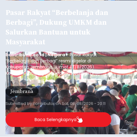
Pasar Rakyat “Berbelanja dan
Berbagi”, Dukung UMKM dan
Salurkan Bantuan untuk
Masyarakat
balitribune.co.id | Negara
- Pasar Rakyat
“Berbelanja dan Berbagi” resmi digelar di
Kabupaten Jembrana, Jumat (7/8/2026).
Kegiatan yang digelar Gedung Kesenian Ir.
Soekarno ini memadukan pemberdayaan
ekonomi masyarakat dengan aksi sosial tersebut
Jembrana
mendapat antusiasme tinggi dan mencatat nilai
transaksi mencapai Rp672.733.200.
Submitted by
contributor
on
Sat, 08/08/2026 - 20:11
Baca Selengkapnya