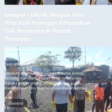
Sempat Cekcok dengan Istri,
Pria Asal Pemogan Ditemukan
Tak Bernyawa di Pantai
Purnama
balitribune.co.id I Gianyar -
Seorang pria asal
Lingkungan Dalem, Pemogan, Denpasar Selatan,
Kota Denpasar, yang diketahui bernama I Kadek
Dedi Wiranata (35), ditemukan tidak bernyawa di
pesisir Pantai Purnama, Sukawati.
Sebelum ditemukan meninggal dunia, korban
sempat memberitahukan lokasi terakhirnya
melalui pesan singkat WhatsApp dan juga
mengirimkan foto dua botol pembersih lantai ke
istrinya.
Gianyar