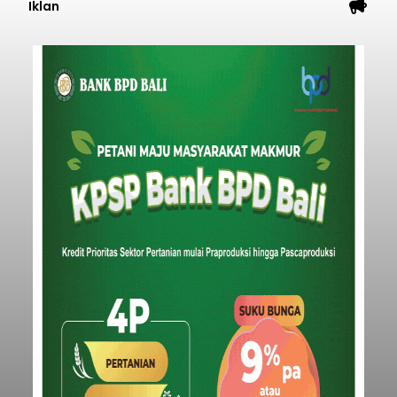
Iklan