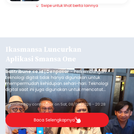
Swipe untuk lihat berita lainnya
Ikasmansa Luncurkan
Aplikasi Smansa One
balitribune.co.id | Denpasar
- Perkembangan
teknologi digital tidak hanya digunakan untuk
mempermudah kehidupan sehari-hari. Teknologi
digital saat ini juga digunakan untuk mencatat
dan mengelola data base alumni dari suatu
sekolah, salah satunya adalah alumni SMA 1
Submitted by
contributor
on
Sat, 08/08/2026 - 20:28
Denpasar.
Baca Selengkapnya