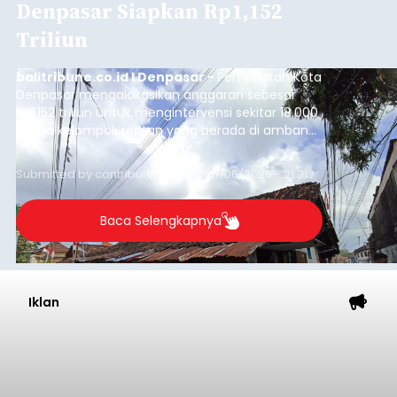
Denpasar Siapkan Rp1,152
Triliun
balitribune.co.id I Denpasar -
Pemerintah Kota
Denpasar mengalokasikan anggaran sebesar
Rp1,152 triliun untuk mengintervensi sekitar 18.000
warga kelompok rentan yang berada di ambang
garis kemiskinan. Langkah strategis ini diambil
guna menjaga masyarakat yang berada pada
Submitted by
contributor
on
Thu, 08/06/2026 - 21:31
kelompok desil 5 dan 6 tersebut agar tidak
merosot ke kategori miskin.
Baca Selengkapnya
Iklan