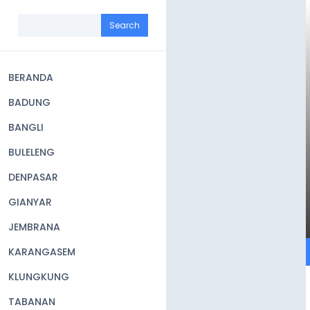
Skip
to
Search
main
content
BERANDA
Main
BADUNG
navigation
BANGLI
BULELENG
DENPASAR
GIANYAR
JEMBRANA
KARANGASEM
KLUNGKUNG
TABANAN