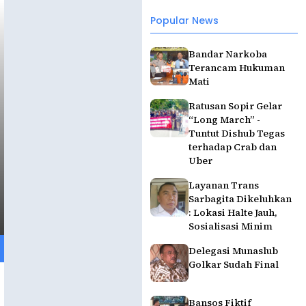
Popular News
Bandar Narkoba
Terancam Hukuman
Mati
Ratusan Sopir Gelar
“Long March” -
Tuntut Dishub Tegas
terhadap Crab dan
Uber
Layanan Trans
Sarbagita Dikeluhkan
: Lokasi Halte Jauh,
Sosialisasi Minim
Delegasi Munaslub
Golkar Sudah Final
Bansos Fiktif