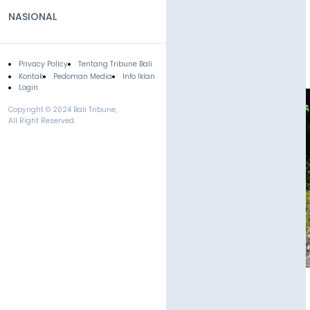
NASIONAL
Privacy Policy
Tentang Tribune Bali
Footer
Kontak
Pedoman Media
Info Iklan
Login
Copyright © 2024 Bali Tribune,
All Right Reserved.