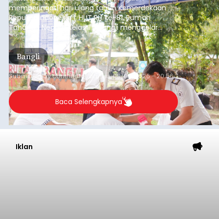
memperingati hari ulang tahun Kemerdekaan
Republik Indonesia ( HUT RI) ke-81, Rumah
Tahanan Negara Kelas II B Bangli menggelar
kegiatan pemeriksaan kesehatan gratis, Rabu
(6/8/2026).
Bangli
Submitted by
contributor
on
Thu, 08/06/2026 - 20:56
Baca Selengkapnya
Iklan