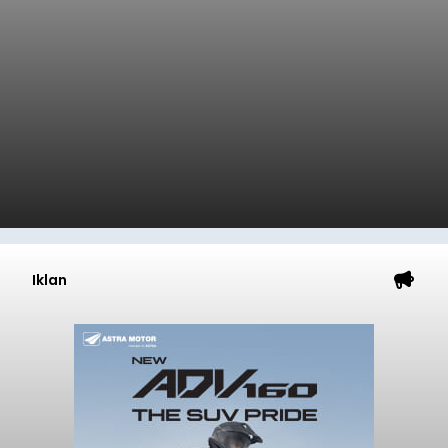
Iklan