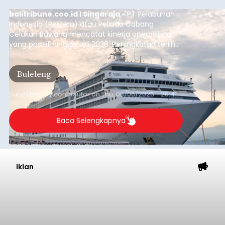
balitribune.coo.id I Singaraja -
PT Pelabuhan
Indonesia (Persero) atau Pelindo Cabang
Celukan Bawang mencatat kinerja operasional
yang positif hingga Juli 2026. Peningkatan terlihat
dari arus kapal yang mencapai 1,48 juta Gross
Tonnage (GT), atau tumbuh 12,4 persen
Buleleng
dibandingkan periode yang sama tahun lalu
yang tercatat sebesar 1,32 juta GT.
Submitted by
contributor
on
Thu, 08/06/2026 - 20:41
Baca Selengkapnya
Iklan