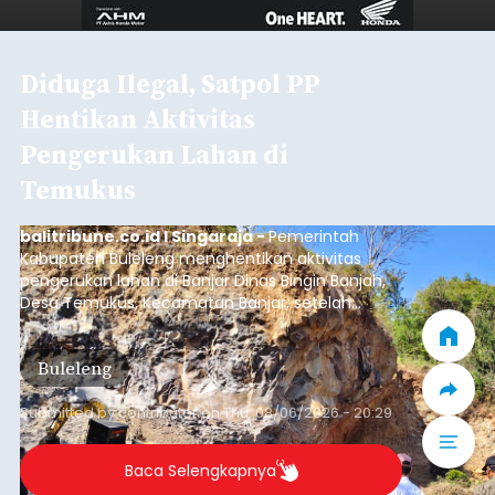
Diduga Ilegal, Satpol PP
Hentikan Aktivitas
Pengerukan Lahan di
Temukus
balitribune.co.id I Singaraja -
Pemerintah
Kabupaten Buleleng menghentikan aktivitas
pengerukan lahan di Banjar Dinas Bingin Banjah,
Desa Temukus, Kecamatan Banjar, setelah
ditemukan indikasi kegiatan pengambilan
material yang tidak sesuai dengan peruntukan
Buleleng
kawasan.
Submitted by
contributor
on
Thu, 08/06/2026 - 20:29
Baca Selengkapnya