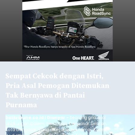
Sempat Cekcok dengan Istri,
Pria Asal Pemogan Ditemukan
Tak Bernyawa di Pantai
Purnama
balitribune.co.id I Gianyar -
Seorang pria asal
Lingkungan Dalem, Pemogan, Denpasar Selatan,
Kota Denpasar, yang diketahui bernama I Kadek