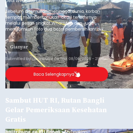
Dedi Wiranata (35), ditemukan tidak bernyawa di
pesisir Pantai Purnama, Sukawati.
Sebelum ditemukan meninggal dunia, korban
sempat memberitahukan lokasi terakhirnya
melalui pesan singkat WhatsApp dan juga
mengirimkan foto dua botol pembersih lantai ke
istrinya.
Gianyar
Submitted by
contributor
on
Thu, 08/06/2026 - 21:06
Baca Selengkapnya
Sambut HUT RI, Rutan Bangli
Gelar Pemeriksaan Kesehatan
Gratis
balitribune.co.id I Bangli -
Serangkian