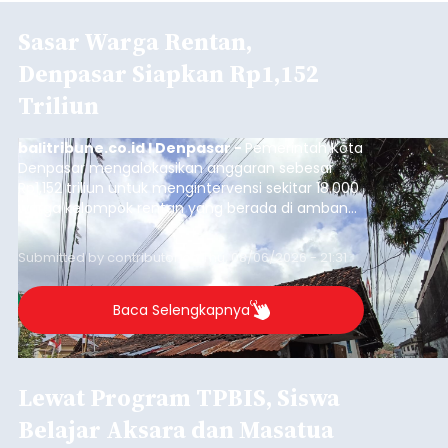
Sasar Warga Rentan,
Denpasar Siapkan Rp1,152
Triliun
balitribune.co.id I Denpasar -
Pemerintah Kota
Denpasar mengalokasikan anggaran sebesar
Rp1,152 triliun untuk mengintervensi sekitar 18.000
warga kelompok rentan yang berada di ambang
garis kemiskinan. Langkah strategis ini diambil
guna menjaga masyarakat yang berada pada
Submitted by
contributor
on
Thu, 08/06/2026 - 21:31
kelompok desil 5 dan 6 tersebut agar tidak
merosot ke kategori miskin.
Baca Selengkapnya
Lewat Program TPBIS, Siswa
Belajar Aksara dan Masatua