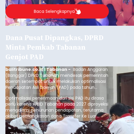
Baca Selengkapnya
Dana Pusat Dipangkas, DPRD
Minta Pemkab Tabanan
Genjot PAD
balitribune.co.id I Tabanan -
Badan Anggaran
(Banggar) DPRD Tabanan mendesak pemerintah
daerah setempat untuk melakukan optimalisasi
Pendapatan Asli Daerah (PAD) pada tahun
anggaran 2027.
Optimalisasi penerimaan dari sisi PAD itu dirasa
perlu karena APBD Tabanan pada 2027 diproyeksi
mengalami penurunan pendapatan, terutama
akibat pemangkasan dana Transfer Ke Luar
Daerah (TKD) dari pemerintah pusat.
Tabanan