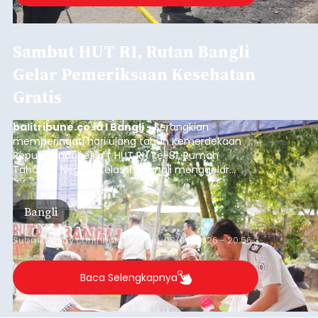
Sambut HUT RI, Rutan Bangli
Gelar Pemeriksaan Kesehatan
Gratis
balitribune.co.id I Bangli -
Serangkian
memperingati hari ulang tahun Kemerdekaan
Republik Indonesia ( HUT RI) ke-81, Rumah
Tahanan Negara Kelas II B Bangli menggelar
kegiatan pemeriksaan kesehatan gratis, Rabu
(6/8/2026).
Bangli
Submitted by
contributor
on
Thu, 08/06/2026 - 20:56
Baca Selengkapnya