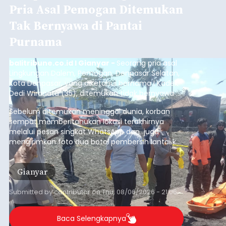
Pria Asal Pemogan Ditemukan
Tak Bernyawa di Pantai
Purnama
balitribune.co.id I Gianyar -
Seorang pria asal
Lingkungan Dalem, Pemogan, Denpasar Selatan,
Kota Denpasar, yang diketahui bernama I Kadek
Dedi Wiranata (35), ditemukan tidak bernyawa di
pesisir Pantai Purnama, Sukawati.
Sebelum ditemukan meninggal dunia, korban
sempat memberitahukan lokasi terakhirnya
melalui pesan singkat WhatsApp dan juga
mengirimkan foto dua botol pembersih lantai ke
istrinya.
Gianyar
Submitted by
contributor
on
Thu, 08/06/2026 - 21:06
Baca Selengkapnya