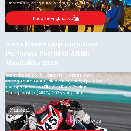
Submitted by
contributor
on
Sat, 08/08/2026 - 13:07
Baca Selengkapnya
Astra Honda Siap Lanjutkan
Performa Positif di ARRC
Mandalika 2026
balitribune.co.id | Jakarta
– Astra Honda
Racing Team (AHRT) siap menghadapi putaran
keempat Idemitsu FIM Asia Road Racing
Championship (ARRC) 2026 yang akan
berlangsung di Pertamina Mandalika
International Circuit, Lombok, Nusa Tenggara
Nasional
Barat, pada 7–9 Agustus 2026.
Submitted by
contributor
on
Fri, 08/07/2026 - 07:44