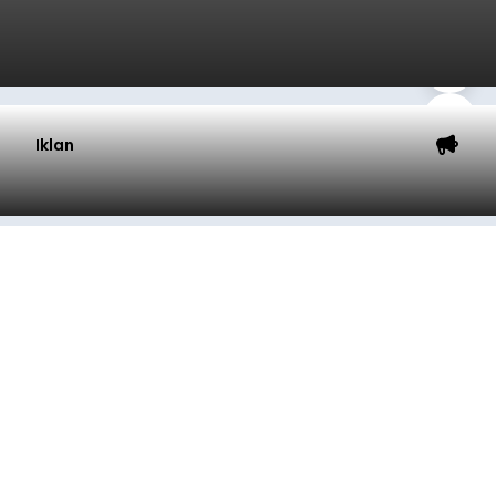
Iklan
Musim Kemarau Melanda,
Warga Desa Sinabun
Kesulitan Dapatkan Air Bersih
balitribune.co.id I Singaraja -
Musim kemarau
yang mulai melanda Kabupaten Buleleng
berdampak pada menurunnya debit sejumlah
sumber mata air. Kondisi tersebut menyebabkan
warga di beberapa desa mulai mengalami