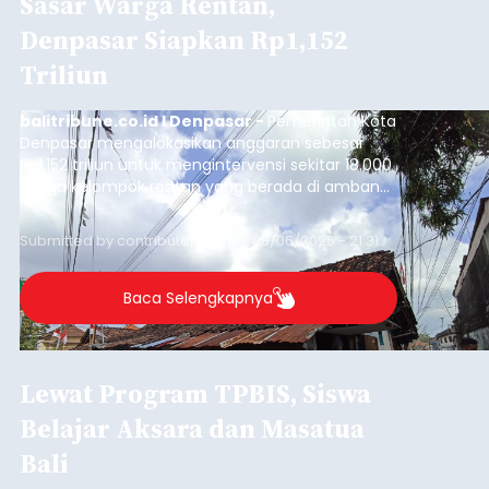
Sasar Warga Rentan,
Denpasar Siapkan Rp1,152
Triliun
balitribune.co.id I Denpasar -
Pemerintah Kota
Denpasar mengalokasikan anggaran sebesar
Rp1,152 triliun untuk mengintervensi sekitar 18.000
warga kelompok rentan yang berada di ambang
garis kemiskinan. Langkah strategis ini diambil
guna menjaga masyarakat yang berada pada
Submitted by
contributor
on
Thu, 08/06/2026 - 21:31
kelompok desil 5 dan 6 tersebut agar tidak
merosot ke kategori miskin.
Baca Selengkapnya
Lewat Program TPBIS, Siswa
Belajar Aksara dan Masatua
Bali