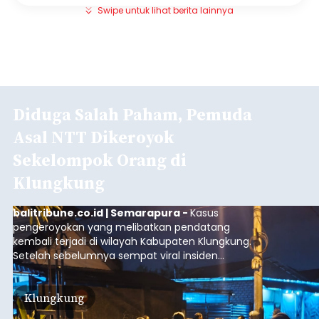
Swipe untuk lihat berita lainnya
Diduga Salah Paham, Pemuda
Asal NTT Dikeroyok
Sekelompok Orang di
Klungkung
balitribune.co.id | Semarapura -
Kasus
pengeroyokan yang melibatkan pendatang
kembali terjadi di wilayah Kabupaten Klungkung.
Setelah sebelumnya sempat viral insiden
keributan di barat Pasar Galiran, peristiwa serupa
kini menimpa seorang pemuda asal Kabupaten
Klungkung
Sumba Barat Daya (SBD), Nusa Tenggara Timur
(NTT).