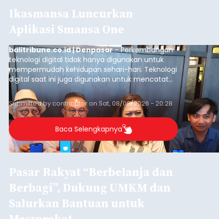
Ikasmansa Luncurkan
Aplikasi Smansa One
balitribune.co.id | Denpasar
- Perkembangan
teknologi digital tidak hanya digunakan untuk
mempermudah kehidupan sehari-hari. Teknologi
digital saat ini juga digunakan untuk mencatat
dan mengelola data base alumni dari suatu
sekolah, salah satunya adalah alumni SMA 1
Submitted by
contributor
on
Sat, 08/08/2026 - 20:28
Denpasar.
Baca Selengkapnya
Pasar Rakyat “Berbelanja dan
Berbagi”, Dukung UMKM dan
Salurkan Bantuan untuk
Masyarakat