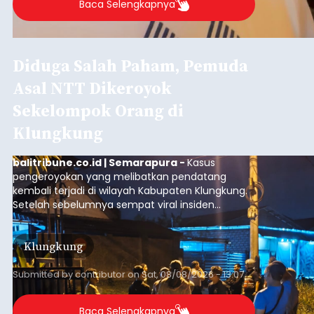
Baca Selengkapnya
Diduga Salah Paham, Pemuda
Asal NTT Dikeroyok
Sekelompok Orang di
Klungkung
balitribune.co.id | Semarapura -
Kasus
pengeroyokan yang melibatkan pendatang
kembali terjadi di wilayah Kabupaten Klungkung.
Setelah sebelumnya sempat viral insiden
keributan di barat Pasar Galiran, peristiwa serupa
kini menimpa seorang pemuda asal Kabupaten
Klungkung
Sumba Barat Daya (SBD), Nusa Tenggara Timur
(NTT).
Submitted by
contributor
on
Sat, 08/08/2026 - 13:07
Baca Selengkapnya