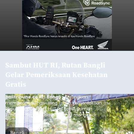
Sambut HUT RI, Rutan Bangli
Gelar Pemeriksaan Kesehatan
Gratis
balitribune.co.id I Bangli -
Serangkian
memperingati hari ulang tahun Kemerdekaan
Republik Indonesia ( HUT RI) ke-81, Rumah
Tahanan Negara Kelas II B Bangli menggelar
kegiatan pemeriksaan kesehatan gratis, Rabu
(6/8/2026).
Bangli