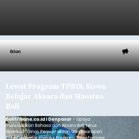
Iklan
Lewat Program TPBIS, Siswa
Belajar Aksara dan Masatua
Bali
balitribune.co.id I Denpasar
– Upaya
melestarikan Bahasa dan Aksara Bali terus
diperkuat Dinas Perpustakaan dan Kearsipan
Kota Denpasar melalui Program Transformasi