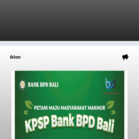
Iklan