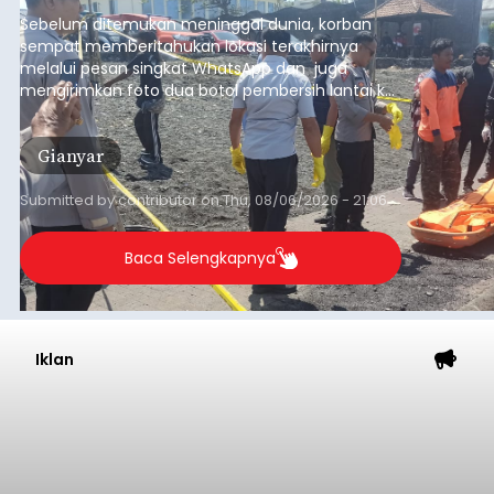
pesisir Pantai Purnama, Sukawati.
Sebelum ditemukan meninggal dunia, korban
sempat memberitahukan lokasi terakhirnya
melalui pesan singkat WhatsApp dan juga
mengirimkan foto dua botol pembersih lantai ke
istrinya.
Gianyar
Submitted by
contributor
on
Thu, 08/06/2026 - 21:06
Baca Selengkapnya
Iklan