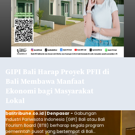
GIPI Bali Harap Proyek PFII di
Bali Membawa Manfaat
Ekonomi bagi Masyarakat
Lokal
balitribune.co.id | Denpasar -
Gabungan
Industri Pariwisata Indonesia (GIPI) Bali atau Bali
Tourism Board (BTB) berharap segala program
pemerintah pusat yang bertempat di Bali