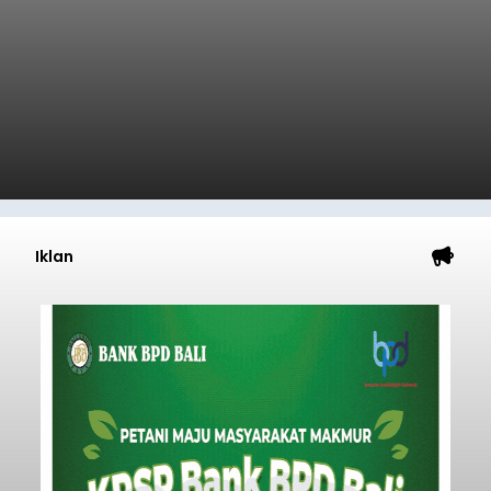
Iklan