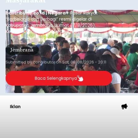
balitribune.co.id | Negara
- Pasar Rakyat
“Berbelanja dan Berbagi” resmi digelar di
Kabupaten Jembrana, Jumat (7/8/2026).
Kegiatan yang digelar Gedung Kesenian Ir.
Soekarno ini memadukan pemberdayaan
ekonomi masyarakat dengan aksi sosial tersebut
Jembrana
mendapat antusiasme tinggi dan mencatat nilai
transaksi mencapai Rp672.733.200.
Submitted by
contributor
on
Sat, 08/08/2026 - 20:11
Baca Selengkapnya
Iklan