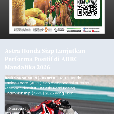
Astra Honda Siap Lanjutkan
Performa Positif di ARRC
Mandalika 2026
balitribune.co.id | Jakarta
– Astra Honda
Racing Team (AHRT) siap menghadapi putaran
keempat Idemitsu FIM Asia Road Racing
Championship (ARRC) 2026 yang akan
berlangsung di Pertamina Mandalika
International Circuit, Lombok, Nusa Tenggara
Nasional
Barat, pada 7–9 Agustus 2026.