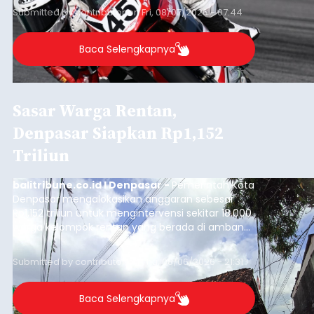
Submitted by
contributor
on
Fri, 08/07/2026 - 07:44
Baca Selengkapnya
Sasar Warga Rentan,
Denpasar Siapkan Rp1,152
Triliun
balitribune.co.id I Denpasar -
Pemerintah Kota
Denpasar mengalokasikan anggaran sebesar
Rp1,152 triliun untuk mengintervensi sekitar 18.000
warga kelompok rentan yang berada di ambang
garis kemiskinan. Langkah strategis ini diambil
guna menjaga masyarakat yang berada pada
Submitted by
contributor
on
Thu, 08/06/2026 - 21:31
kelompok desil 5 dan 6 tersebut agar tidak
merosot ke kategori miskin.
Baca Selengkapnya