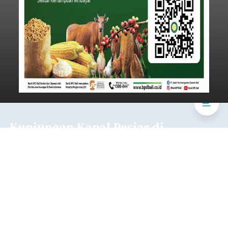
Kunjungan Kapal Pesiar di
Pelabuhan Celukan Bawang
Tumbuh 25 Persen
balitribune.coo.id I Singaraja -
PT Pelabuhan
Indonesia (Persero) atau Pelindo Cabang
Celukan Bawang mencatat kinerja operasional
yang positif hingga Juli 2026. Peningkatan terlihat
dari arus kapal yang mencapai 1,48 juta Gross