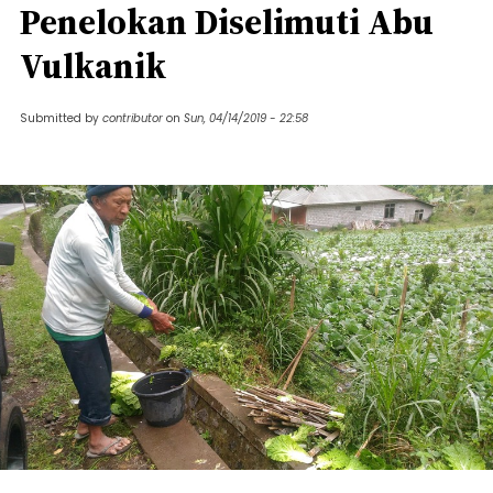
Penelokan Diselimuti Abu
Vulkanik
Submitted by
contributor
on
Sun, 04/14/2019 - 22:58