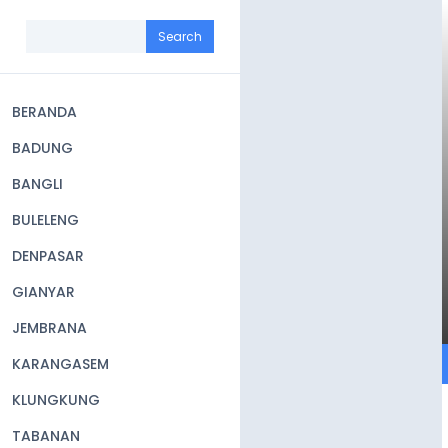
Skip
to
Search
main
content
BERANDA
Main
BADUNG
navigation
BANGLI
BULELENG
DENPASAR
GIANYAR
JEMBRANA
KARANGASEM
KLUNGKUNG
TABANAN