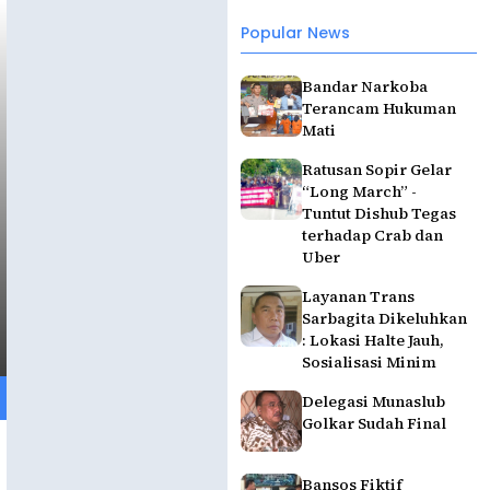
Popular News
Bandar Narkoba
Terancam Hukuman
Mati
Ratusan Sopir Gelar
“Long March” -
Tuntut Dishub Tegas
terhadap Crab dan
Uber
Layanan Trans
Sarbagita Dikeluhkan
: Lokasi Halte Jauh,
Sosialisasi Minim
Delegasi Munaslub
Golkar Sudah Final
Bansos Fiktif