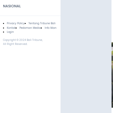
NASIONAL
Privacy Policy
Tentang Tribune Bali
Footer
Kontak
Pedoman Media
Info Iklan
Login
Copyright © 2024 Bali Tribune,
All Right Reserved.