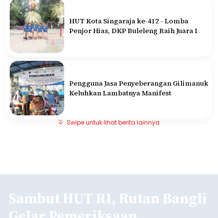
HUT Kota Singaraja ke-412 - Lomba
Penjor Hias, DKP Buleleng Raih Juara I
Pengguna Jasa Penyeberangan Gilimanuk
Keluhkan Lambatnya Manifest
Swipe untuk lihat berita lainnya
Sambut HUT RI, Rutan Bangli
Gelar Pemeriksaan