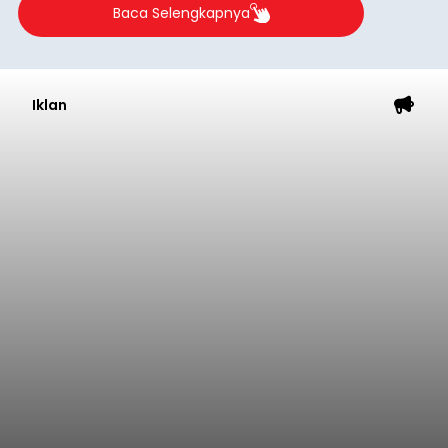
Diduga Ilegal, Satpol PP
Hentikan Aktivitas
Pengerukan Lahan di
Temukus
balitribune.co.id I Singaraja -
Pemerintah
Kabupaten Buleleng menghentikan aktivitas
pengerukan lahan di Banjar Dinas Bingin Banjah,
Desa Temukus, Kecamatan Banjar, setelah
ditemukan indikasi kegiatan pengambilan
material yang tidak sesuai dengan peruntukan
Buleleng
kawasan.
Submitted by
contributor
on
Thu, 08/06/2026 - 20:29
Baca Selengkapnya