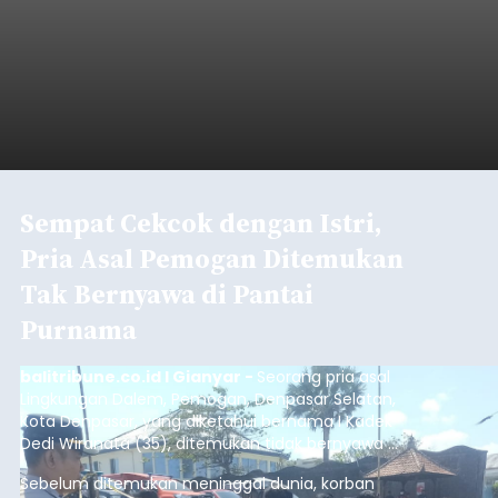
Sempat Cekcok dengan Istri,
Pria Asal Pemogan Ditemukan
Tak Bernyawa di Pantai
Purnama
balitribune.co.id I Gianyar -
Seorang pria asal
Lingkungan Dalem, Pemogan, Denpasar Selatan,
Kota Denpasar, yang diketahui bernama I Kadek
Dedi Wiranata (35), ditemukan tidak bernyawa di
pesisir Pantai Purnama, Sukawati.
Sebelum ditemukan meninggal dunia, korban