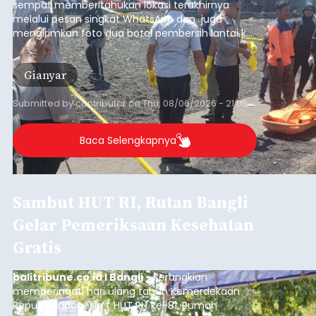
sempat memberitahukan lokasi terakhirnya
melalui pesan singkat WhatsApp dan juga
mengirimkan foto dua botol pembersih lantai ke
istrinya.
Gianyar
Submitted by
contributor
on
Thu, 08/06/2026 - 21:06
Baca Selengkapnya
Sambut HUT RI, Rutan Bangli
Gelar Pemeriksaan Kesehatan
Gratis
balitribune.co.id I Bangli -
Serangkian
memperingati hari ulang tahun Kemerdekaan
Republik Indonesia ( HUT RI) ke-81, Rumah