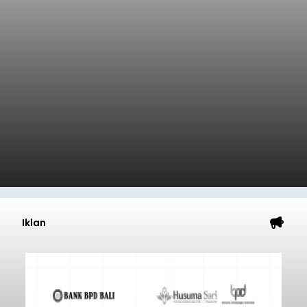
Dana Pusat Dipangkas, DPRD
Minta Pemkab Tabanan
Genjot PAD
balitribune.co.id I Tabanan -
Badan Anggaran
(Banggar) DPRD Tabanan mendesak pemerintah
daerah setempat untuk melakukan optimalisasi
Pendapatan Asli Daerah (PAD) pada tahun
anggaran 2027.
Optimalisasi penerimaan dari sisi PAD itu dirasa
perlu karena APBD Tabanan pada 2027 diproyeksi
mengalami penurunan pendapatan, terutama
akibat pemangkasan dana Transfer Ke Luar
Daerah (TKD) dari pemerintah pusat.
Tabanan
Submitted by
contributor
on
Thu, 08/06/2026 - 20:33