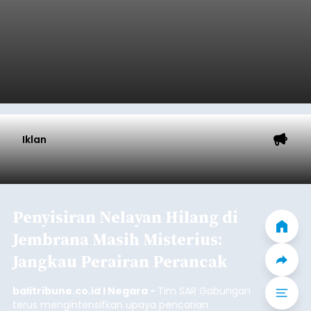
Belanja 2027 Tembus Rp14
Triliun, DPRD Badung Wanti-
wanti Pemerintah Kelola
Anggaran Secara Cermat
balitribune.co.id | Mangupura
- DPRD Badung
bersama Pemerintah Kabupaten Badung
menyepakati Nota Kesepakatan Kebijakan
Umum APBD (KUA) dan Prioritas Plafon Anggaran
Sementara (PPAS) Tahun Anggaran 2027 dalam
rapat paripurna yang digelar di Gedung DPRD
Badung
Badung, Kamis (6/8/2026).
Submitted by
contributor
on
Thu, 08/06/2026 - 20:27
Baca Selengkapnya