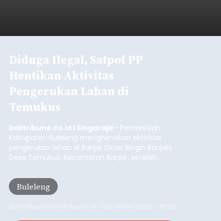
Iklan