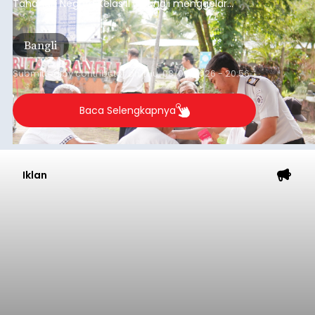
Tahanan Negara Kelas II B Bangli menggelar
kegiatan pemeriksaan kesehatan gratis, Rabu
(6/8/2026).
Bangli
Submitted by
contributor
on
Thu, 08/06/2026 - 20:56
Baca Selengkapnya
Iklan