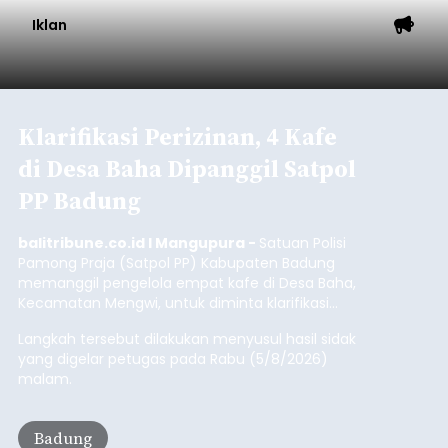
Celukan Bawang mencatat kinerja operasional
yang positif hingga Juli 2026. Peningkatan terlihat
dari arus kapal yang mencapai 1,48 juta Gross
Tonnage (GT), atau tumbuh 12,4 persen
Buleleng
dibandingkan periode yang sama tahun lalu
yang tercatat sebesar 1,32 juta GT.
Submitted by
contributor
on
Thu, 08/06/2026 - 20:41
Baca Selengkapnya
Iklan