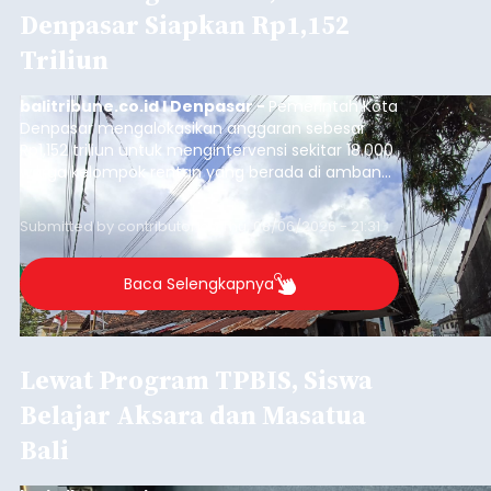
Denpasar Siapkan Rp1,152
Triliun
balitribune.co.id I Denpasar -
Pemerintah Kota
Denpasar mengalokasikan anggaran sebesar
Rp1,152 triliun untuk mengintervensi sekitar 18.000
warga kelompok rentan yang berada di ambang
garis kemiskinan. Langkah strategis ini diambil
guna menjaga masyarakat yang berada pada
Submitted by
contributor
on
Thu, 08/06/2026 - 21:31
kelompok desil 5 dan 6 tersebut agar tidak
merosot ke kategori miskin.
Baca Selengkapnya
Lewat Program TPBIS, Siswa
Belajar Aksara dan Masatua
Bali