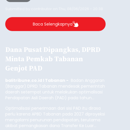
Iklan