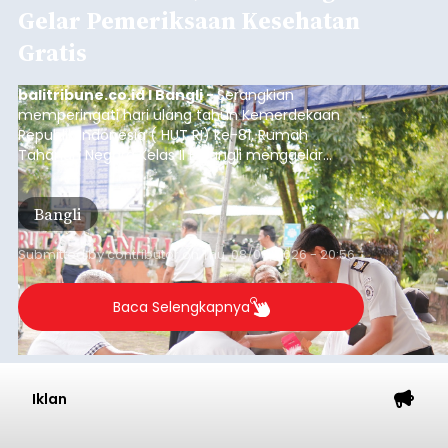
Gelar Pemeriksaan Kesehatan
Gratis
balitribune.co.id I Bangli -
Serangkian
memperingati hari ulang tahun Kemerdekaan
Republik Indonesia ( HUT RI) ke-81, Rumah
Tahanan Negara Kelas II B Bangli menggelar
kegiatan pemeriksaan kesehatan gratis, Rabu
(6/8/2026).
Bangli
Submitted by
contributor
on
Thu, 08/06/2026 - 20:56
Baca Selengkapnya
Iklan