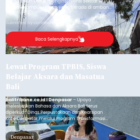
Rp1,152 triliun untuk mengintervensi sekitar 18.000
warga kelompok rentan yang berada di ambang
garis kemiskinan. Langkah strategis ini diambil
guna menjaga masyarakat yang berada pada
Submitted by
contributor
on
Thu, 08/06/2026 - 21:31
kelompok desil 5 dan 6 tersebut agar tidak
merosot ke kategori miskin.
Baca Selengkapnya
Lewat Program TPBIS, Siswa
Belajar Aksara dan Masatua
Bali
balitribune.co.id I Denpasar
– Upaya
melestarikan Bahasa dan Aksara Bali terus
diperkuat Dinas Perpustakaan dan Kearsipan
Kota Denpasar melalui Program Transformasi
Perpustakaan Berbasis Inklusi Sosial (TPBIS).
Tahun ini, sebanyak 63 siswa kelas IV dan V SD
Denpasar
Negeri 17 Dangin Puri mendapat pelatihan