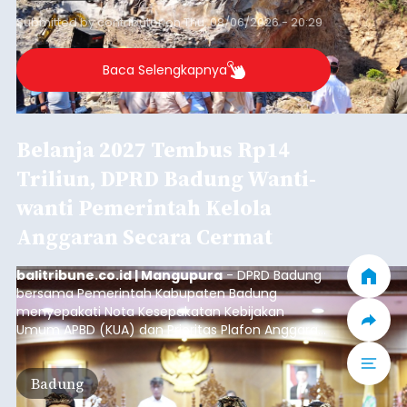
Submitted by
contributor
on
Thu, 08/06/2026 - 20:29
Baca Selengkapnya
Belanja 2027 Tembus Rp14
Triliun, DPRD Badung Wanti-
wanti Pemerintah Kelola
Anggaran Secara Cermat
balitribune.co.id | Mangupura
- DPRD Badung
bersama Pemerintah Kabupaten Badung
menyepakati Nota Kesepakatan Kebijakan
Umum APBD (KUA) dan Prioritas Plafon Anggaran
Sementara (PPAS) Tahun Anggaran 2027 dalam
rapat paripurna yang digelar di Gedung DPRD
Badung
Badung, Kamis (6/8/2026).