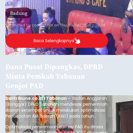
Badung
Submitted by
contributor
on
Thu, 08/06/2026 - 20:38
Baca Selengkapnya
Dana Pusat Dipangkas, DPRD
Minta Pemkab Tabanan
Genjot PAD
balitribune.co.id I Tabanan -
Badan Anggaran
(Banggar) DPRD Tabanan mendesak pemerintah
daerah setempat untuk melakukan optimalisasi
Pendapatan Asli Daerah (PAD) pada tahun
anggaran 2027.
Optimalisasi penerimaan dari sisi PAD itu dirasa
perlu karena APBD Tabanan pada 2027 diproyeksi