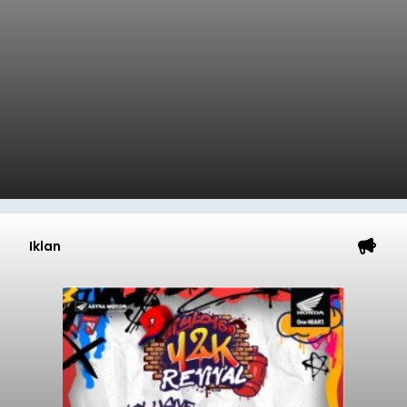
Iklan