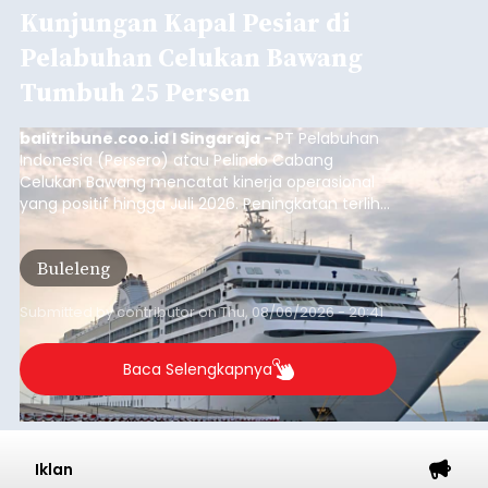
Kunjungan Kapal Pesiar di
Pelabuhan Celukan Bawang
Tumbuh 25 Persen
balitribune.coo.id I Singaraja -
PT Pelabuhan
Indonesia (Persero) atau Pelindo Cabang
Celukan Bawang mencatat kinerja operasional
yang positif hingga Juli 2026. Peningkatan terlihat
dari arus kapal yang mencapai 1,48 juta Gross
Tonnage (GT), atau tumbuh 12,4 persen
Buleleng
dibandingkan periode yang sama tahun lalu
yang tercatat sebesar 1,32 juta GT.
Submitted by
contributor
on
Thu, 08/06/2026 - 20:41
Baca Selengkapnya
Iklan