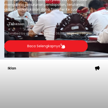
mengalami penurunan pendapatan, terutama
akibat pemangkasan dana Transfer Ke Luar
Daerah (TKD) dari pemerintah pusat.
Tabanan
Submitted by
contributor
on
Thu, 08/06/2026 - 20:33
Baca Selengkapnya
Iklan