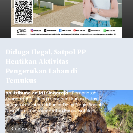
Diduga Ilegal, Satpol PP
Hentikan Aktivitas
Pengerukan Lahan di
Temukus
balitribune.co.id I Singaraja -
Pemerintah
Kabupaten Buleleng menghentikan aktivitas
pengerukan lahan di Banjar Dinas Bingin Banjah,
Desa Temukus, Kecamatan Banjar, setelah
ditemukan indikasi kegiatan pengambilan
material yang tidak sesuai dengan peruntukan
Buleleng
kawasan.