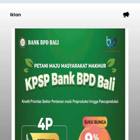
Iklan