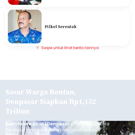
Pilkel Serentak
Swipe untuk lihat berita lainnya
Sasar Warga Rentan,
Denpasar Siapkan Rp1,152
Triliun
balitribune.co.id I Denpasar -
Pemerintah Kota
Denpasar mengalokasikan anggaran sebesar