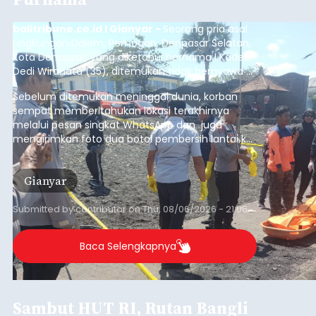
balitribune.co.id I Gianyar -
Seorang pria asal
Lingkungan Dalem, Pemogan, Denpasar Selatan,
Kota Denpasar, yang diketahui bernama I Kadek
Dedi Wiranata (35), ditemukan tidak bernyawa di
pesisir Pantai Purnama, Sukawati.
Sebelum ditemukan meninggal dunia, korban
sempat memberitahukan lokasi terakhirnya
melalui pesan singkat WhatsApp dan juga
mengirimkan foto dua botol pembersih lantai ke
istrinya.
Gianyar
Submitted by
contributor
on
Thu, 08/06/2026 - 21:06
Baca Selengkapnya
Sambut HUT RI, Rutan Bangli