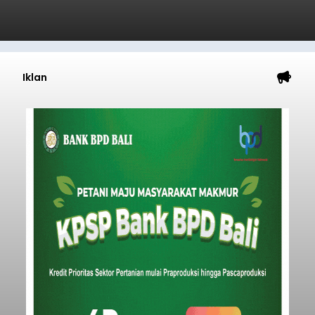
Iklan