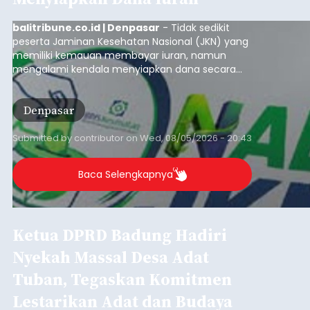
balitribune.co.id | Denpasar
- Tidak sedikit
peserta Jaminan Kesehatan Nasional (JKN) yang
memiliki kemauan membayar iuran, namun
mengalami kendala menyiapkan dana secara
penuh saat jatuh tempo pembayaran iuran.
Kondisi ini terutama dialami oleh peserta
Denpasar
segmen Pekerja Bukan Penerima Upah (PBPU)
yang memiliki penghasilan tidak tetap.
Submitted by
contributor
on
Wed, 08/05/2026 - 20:43
Baca Selengkapnya
Ketua DPRD Badung Hadiri
Nyekah Massal Desa Adat
Tuban, Tegaskan Komitmen
Lestarikan Adat dan Budaya