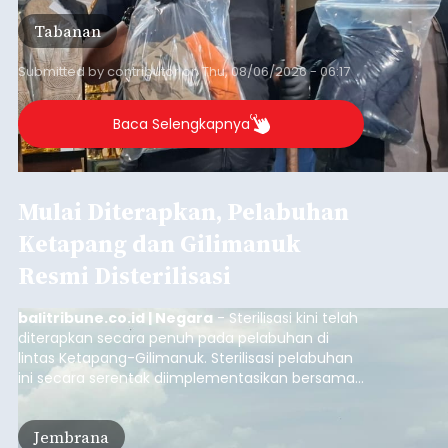
Tabanan
Submitted by
contributor
on
Thu, 08/06/2026 - 06:17
Baca Selengkapnya
Mulai Diterapkan, Pelabuhan
Ketapang dan Gilimanuk
Resmi Disterilisasi
balitribune.co.id | Negara
- Sterilisasi kini telah
diterapkan secara penuh pada pelabuhan di
lintas Ketapang-Gilimanuk. Sterilisasi pelabuhan
ini secara serentak diimplementasikan bersama
empat pelabuhan utama lainnya, yakni
Pelabuhan Merak, Bakauheni, Kayangan, dan
Jembrana
Lembar pada Rabu (5/8/2026).