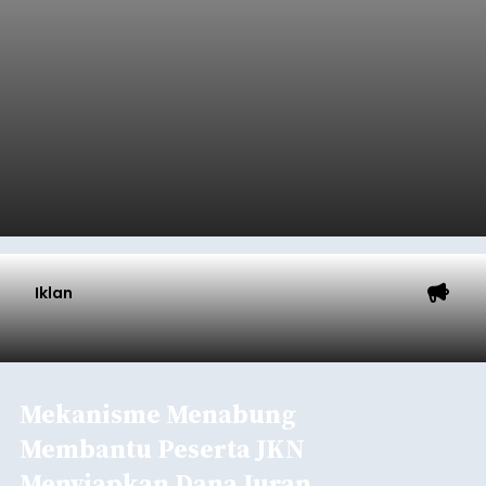
Iklan
Mekanisme Menabung
Membantu Peserta JKN
Menyiapkan Dana Iuran