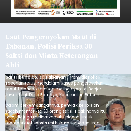
Usut Pengeroyokan Maut di
Tabanan, Polisi Periksa 30
Saksi dan Minta Keterangan
Ahli
balitribune.co.id | Tabanan
- Penyidik Polres
Tabanan terus mendalami kasus pengeroyokan
maut terhadap terduga maling ayam di Banjar
Juwuk Legi, Desa Batunya, Kecamatan Baturiti
yang terjadi beberapa waktu lalu.
Dalam perkembangannya, penyidik kepolisian
sudah memeriksa 30 orang saksi. Tidak hanya itu,
penyidik juga melibatkan ahli pidana untuk
memperkuat konstruksi hukum terhadap lima
orang tersangka yang saat ini ditahan.