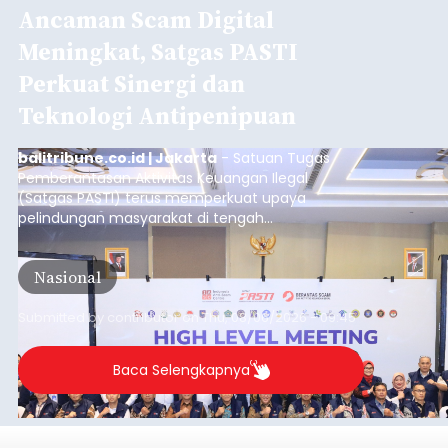
Ancaman Scam Digital
Meningkat, Satgas PASTI
Perkuat Sinergi dan
Teknologi Antipenipuan
balitribune.co.id | Jakarta
- Satuan Tugas
Pemberantasan Aktivitas Keuangan Ilegal
(Satgas PASTI) terus memperkuat upaya
pelindungan masyarakat di tengah
meningkatnya ancaman penipuan digital yang
semakin kompleks.
Nasional
Submitted by
contributor
on
Thu, 08/06/2026 - 09:45
Baca Selengkapnya