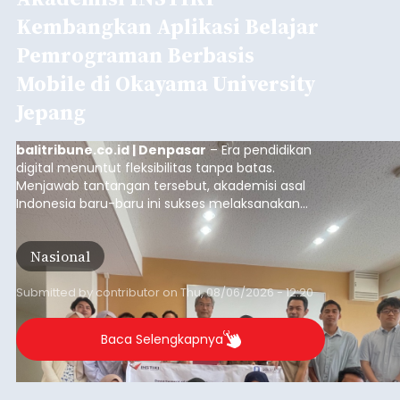
Kembangkan Aplikasi Belajar
Pemrograman Berbasis
Mobile di Okayama University
Jepang
balitribune.co.id | Denpasar
– Era pendidikan
digital menuntut fleksibilitas tanpa batas.
Menjawab tantangan tersebut, akademisi asal
Indonesia baru-baru ini sukses melaksanakan
program Pengabdian Kepada Masyarakat (PKM)
skala internasional di Distributed Systems
Nasional
Laboratory, Okayama University, Jepang.
Submitted by
contributor
on
Thu, 08/06/2026 - 12:20
Baca Selengkapnya