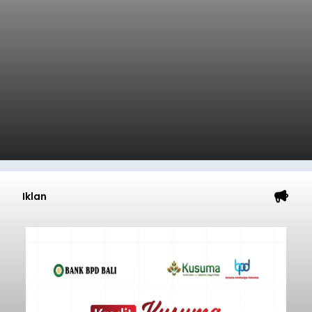
Iklan