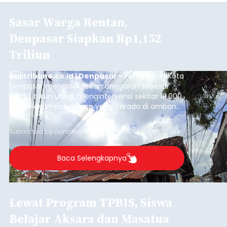
Sasar Warga Rentan,
Denpasar Siapkan Rp1,152
Triliun
balitribune.co.id I Denpasar -
Pemerintah Kota
Denpasar mengalokasikan anggaran sebesar
Rp1,152 triliun untuk mengintervensi sekitar 18.000
warga kelompok rentan yang berada di ambang
garis kemiskinan. Langkah strategis ini diambil
guna menjaga masyarakat yang berada pada
Submitted by
contributor
on
Thu, 08/06/2026 - 21:31
kelompok desil 5 dan 6 tersebut agar tidak
merosot ke kategori miskin.
Baca Selengkapnya
Lewat Program TPBIS, Siswa
Belajar Aksara dan Masatua