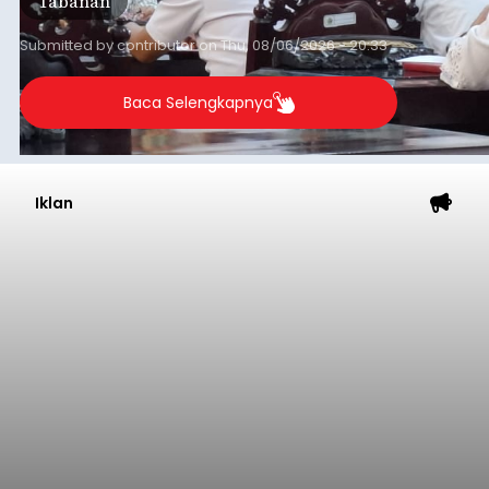
Tabanan
Submitted by
contributor
on
Thu, 08/06/2026 - 20:33
Baca Selengkapnya
Iklan