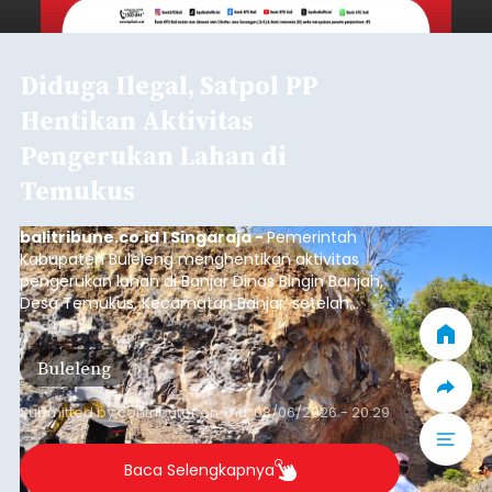
Diduga Ilegal, Satpol PP
Hentikan Aktivitas
Pengerukan Lahan di
Temukus
balitribune.co.id I Singaraja -
Pemerintah
Kabupaten Buleleng menghentikan aktivitas
pengerukan lahan di Banjar Dinas Bingin Banjah,
Desa Temukus, Kecamatan Banjar, setelah
ditemukan indikasi kegiatan pengambilan
material yang tidak sesuai dengan peruntukan
Buleleng
kawasan.
Submitted by
contributor
on
Thu, 08/06/2026 - 20:29
Baca Selengkapnya