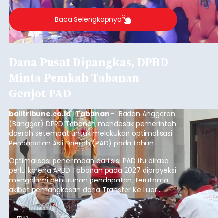
Baca Selengkapnya
Dana Pusat Dipangkas, DPRD
Minta Pemkab Tabanan
Genjot PAD
balitribune.co.id I Tabanan -
Badan Anggaran
(Banggar) DPRD Tabanan mendesak pemerintah
daerah setempat untuk melakukan optimalisasi
Pendapatan Asli Daerah (PAD) pada tahun
anggaran 2027.
Optimalisasi penerimaan dari sisi PAD itu dirasa
perlu karena APBD Tabanan pada 2027 diproyeksi
mengalami penurunan pendapatan, terutama
akibat pemangkasan dana Transfer Ke Luar
Daerah (TKD) dari pemerintah pusat.