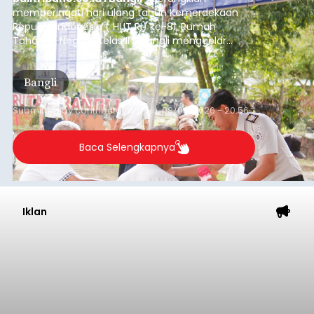
memperingati hari ulang tahun Kemerdekaan
Republik Indonesia ( HUT RI) ke-81, Rumah
Tahanan Negara Kelas II B Bangli menggelar
kegiatan pemeriksaan kesehatan gratis, Rabu
(6/8/2026).
Bangli
Submitted by
contributor
on
Thu, 08/06/2026 - 20:56
Baca Selengkapnya
Iklan