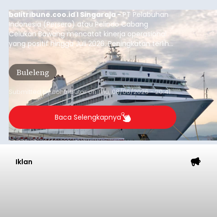
balitribune.coo.id I Singaraja -
PT Pelabuhan
Indonesia (Persero) atau Pelindo Cabang
Celukan Bawang mencatat kinerja operasional
yang positif hingga Juli 2026. Peningkatan terlihat
dari arus kapal yang mencapai 1,48 juta Gross
Tonnage (GT), atau tumbuh 12,4 persen
Buleleng
dibandingkan periode yang sama tahun lalu
yang tercatat sebesar 1,32 juta GT.
Submitted by
contributor
on
Thu, 08/06/2026 - 20:41
Baca Selengkapnya
Iklan