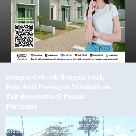
Sempat Cekcok dengan Istri,
Pria Asal Pemogan Ditemukan
Tak Bernyawa di Pantai
Purnama
balitribune.co.id I Gianyar -
Seorang pria asal
Lingkungan Dalem, Pemogan, Denpasar Selatan,
Kota Denpasar, yang diketahui bernama I Kadek