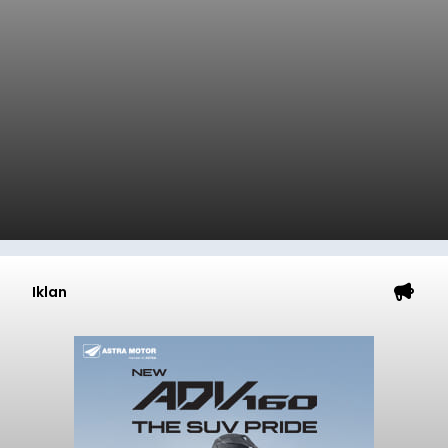
Iklan