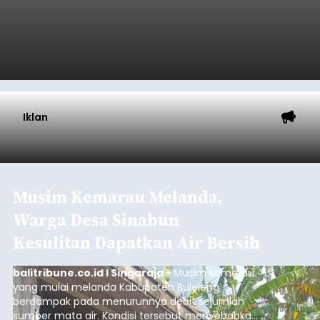
Iklan
Musim Kemarau Melanda,
Warga Desa Sinabun
Kesulitan Dapatkan Air Bersih
balitribune.co.id I Singaraja -
Musim kemarau
yang mulai melanda Kabupaten Buleleng
berdampak pada menurunnya debit sejumlah
sumber mata air. Kondisi tersebut menyebabkan