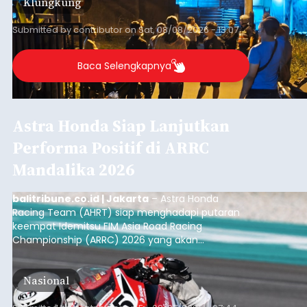
Klungkung
Sumba Barat Daya (SBD), Nusa Tenggara Timur
(NTT).
Submitted by
contributor
on
Sat, 08/08/2026 - 13:07
Baca Selengkapnya
Astra Honda Siap Lanjutkan
Performa Positif di ARRC
Mandalika 2026
balitribune.co.id | Jakarta
– Astra Honda
Racing Team (AHRT) siap menghadapi putaran
keempat Idemitsu FIM Asia Road Racing
Championship (ARRC) 2026 yang akan
berlangsung di Pertamina Mandalika
International Circuit, Lombok, Nusa Tenggara
Nasional
Barat, pada 7–9 Agustus 2026.