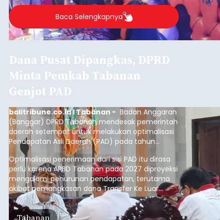
Baca Selengkapnya
Dana Pusat Dipangkas, DPRD
Minta Pemkab Tabanan
Genjot PAD
balitribune.co.id I Tabanan -
Badan Anggaran
(Banggar) DPRD Tabanan mendesak pemerintah
daerah setempat untuk melakukan optimalisasi
Pendapatan Asli Daerah (PAD) pada tahun
anggaran 2027.
Optimalisasi penerimaan dari sisi PAD itu dirasa
perlu karena APBD Tabanan pada 2027 diproyeksi
mengalami penurunan pendapatan, terutama
akibat pemangkasan dana Transfer Ke Luar
Daerah (TKD) dari pemerintah pusat.
Tabanan