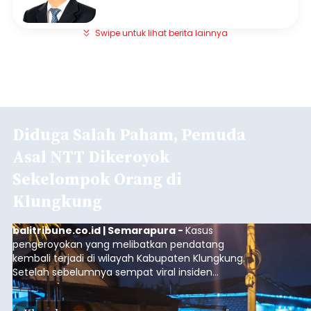
Swipe untuk lihat berita lainnya
Diduga Salah Paham, Pemuda
Asal NTT Dikeroyok
Sekelompok Orang di
Klungkung
balitribune.co.id | Semarapura -
Kasus
pengeroyokan yang melibatkan pendatang
kembali terjadi di wilayah Kabupaten Klungkung.
Setelah sebelumnya sempat viral insiden
keributan di barat Pasar Galiran, peristiwa serupa
kini menimpa seorang pemuda asal Kabupaten