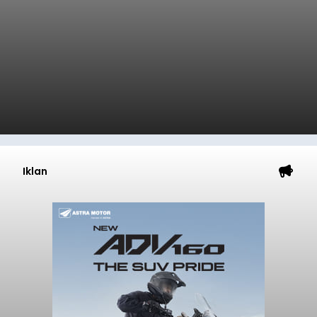
Iklan