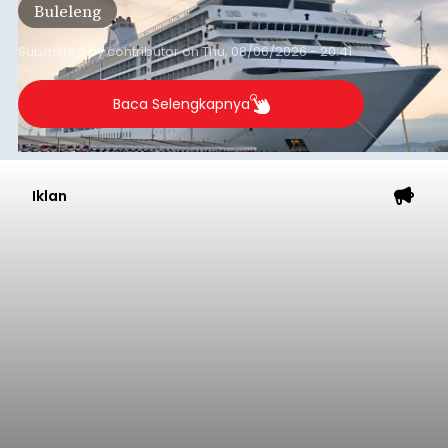
Buleleng
dibandingkan periode yang sama tahun lalu
yang tercatat sebesar 1,32 juta GT.
Submitted by
contributor
on
Thu, 08/06/2026 - 20:41
Baca Selengkapnya
Iklan