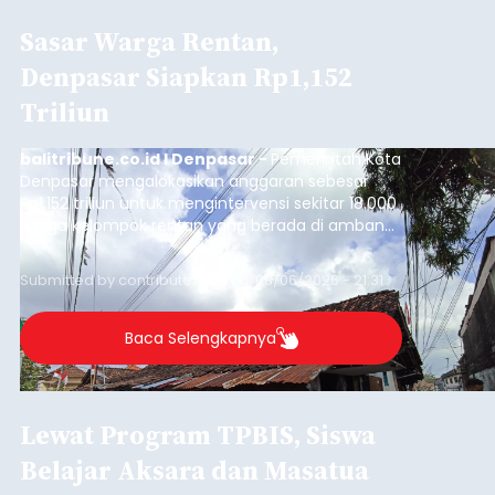
Sasar Warga Rentan,
Denpasar Siapkan Rp1,152
Triliun
balitribune.co.id I Denpasar -
Pemerintah Kota
Denpasar mengalokasikan anggaran sebesar
Rp1,152 triliun untuk mengintervensi sekitar 18.000
warga kelompok rentan yang berada di ambang
garis kemiskinan. Langkah strategis ini diambil
guna menjaga masyarakat yang berada pada
Submitted by
contributor
on
Thu, 08/06/2026 - 21:31
kelompok desil 5 dan 6 tersebut agar tidak
merosot ke kategori miskin.
Baca Selengkapnya
Lewat Program TPBIS, Siswa
Belajar Aksara dan Masatua