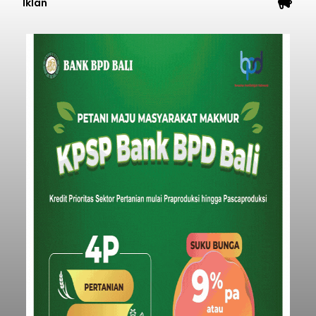
Iklan