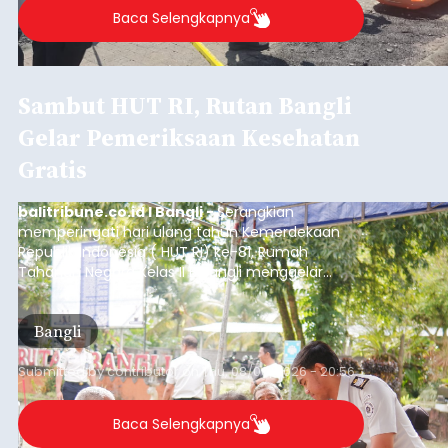
Baca Selengkapnya
Sambut HUT RI, Rutan Bangli
Gelar Pemeriksaan Kesehatan
Gratis
balitribune.co.id I Bangli -
Serangkian
memperingati hari ulang tahun Kemerdekaan
Republik Indonesia ( HUT RI) ke-81, Rumah
Tahanan Negara Kelas II B Bangli menggelar
kegiatan pemeriksaan kesehatan gratis, Rabu
(6/8/2026).
Bangli
Submitted by
contributor
on
Thu, 08/06/2026 - 20:56
Baca Selengkapnya