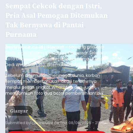
Sempat Cekcok dengan Istri,
Pria Asal Pemogan Ditemukan
Tak Bernyawa di Pantai
Purnama
balitribune.co.id I Gianyar -
Seorang pria asal
Lingkungan Dalem, Pemogan, Denpasar Selatan,
Kota Denpasar, yang diketahui bernama I Kadek
Dedi Wiranata (35), ditemukan tidak bernyawa di
pesisir Pantai Purnama, Sukawati.
Sebelum ditemukan meninggal dunia, korban
sempat memberitahukan lokasi terakhirnya
melalui pesan singkat WhatsApp dan juga
mengirimkan foto dua botol pembersih lantai ke
istrinya.
Gianyar
Submitted by
contributor
on
Thu, 08/06/2026 - 21:06