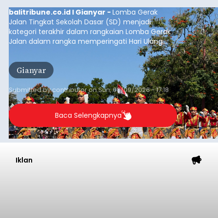
balitribune.co.id I Gianyar -
Lomba Gerak
Jalan Tingkat Sekolah Dasar (SD) menjadi
kategori terakhir dalam rangkaian Lomba Gerak
Jalan dalam rangka memperingati Hari Ulang
Tahun (HUT) ke-81 Kemerdekaan Republik
Indonesia Tahun 2026 di Kabupaten Gianyar.
Gianyar
Submitted by
contributor
on
Sun, 08/09/2026 - 17:18
Baca Selengkapnya
Iklan