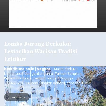
Lomba Burung Derkuku:
Lestarikan Warisan Tradisi
Leluhur
balitribune.co.id | Negara
- Suara derkuku
bersahutan dari gantangan di Taman Sangkur,
Kelurahan Banjar Tengah, Negara, Minggu
(9/8/2026). Puluhan sangkar berjajar, sementara
para penghobi menunggu suara burung masing-
masing mengalun. Bukan sekadar ramai oleh
Jembrana
bunyi, setiap suara yang terdengar menjadi
bagian dari penilaian untuk menentukan kualitas