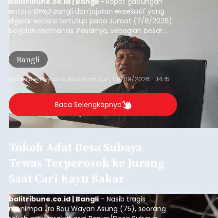
balitribune.co.id | Bangli -
Rapat gabungan
antara DPRD Bangli dan jajaran eksekutif yang
digelar secara tertutup pada Jumat (7/8/2026)
berjalan memanas. Pasalnya, sebagian besar
dana hibah yang bersumber dari pokok-pokok
pikiran (pokok-pokok pikiran/pokir) dewan hasil
Bangli
penjaringan aspirasi masyarakat saat reses tak
kunjung cair.
Submitted by
contributor
on
Sun, 08/09/2026 - 14:15
Baca Selengkapnya
Tokoh Adat Desa Subaya
Tewas Terperosok ke Jurang
Saat Cari Kayu Bakar
balitribune.co.id | Bangli
- Nasib tragis
menimpa Jro Bau Wayan Asung (75), seorang