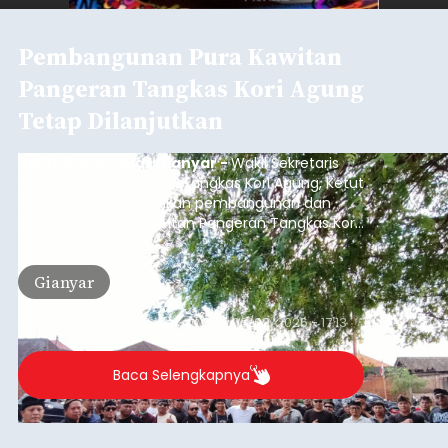
Pembangunan Pura Kawitan
Pangeran Tangkas Kori Agung
Tetap Dilanjutkan
balitribune.co.id I Gianyar -
Wakil Sekretaris
Pratisentana Pangeran Tangkas Kori Agung, Ketut
Sudarsana, menegaskan pembangunan dan
pemugaran Pura Kawitan Pangeran Tangkas Kori
Agung tetap dilanjutkan.
Gianyar
Submitted by
contributor
on
Sun, 08/09/2026 - 17:13
Baca Selengkapnya