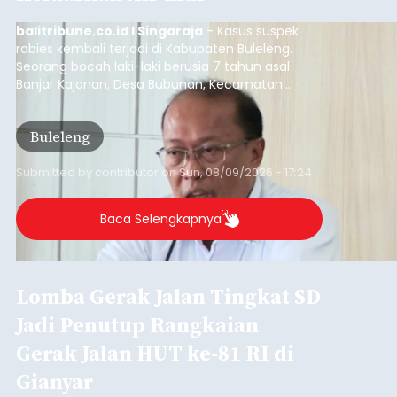
balitribune.co.id I Singaraja
- Kasus suspek
rabies kembali terjadi di Kabupaten Buleleng.
Seorang bocah laki-laki berusia 7 tahun asal
Banjar Kajanan, Desa Bubunan, Kecamatan
Seririt, dilaporkan mengalami gejala khas rabies
setelah sebelumnya digigit anjing pada awal Juni
Buleleng
2026.
Submitted by
contributor
on
Sun, 08/09/2026 - 17:24
Baca Selengkapnya
Lomba Gerak Jalan Tingkat SD
Jadi Penutup Rangkaian
Gerak Jalan HUT ke-81 RI di
Gianyar