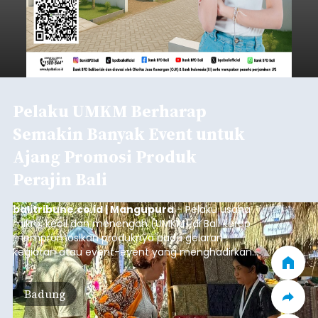
Pelaku UMKM Berharap
Semakin Banyak Event untuk
Ajang Promosi Produk
Perajin Bali
balitribune.co.id | Mangupura
- Pelaku usaha
mikro, kecil dan menengah (UMKM) di Bali kerap
mempromosikan produknya pada gelaran
kegiatan atau event-event yang menghadirkan
banyak pengunjung seperti pameran UMKM.
Setiap event pameran UMKM yang digelar
Badung
pemerintahan maupun Badan Usaha Milik Negara
(BUMN), pelaku UMKM mendapatkan