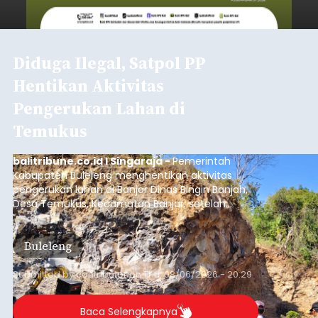
Diduga Ilegal, Satpol PP
Hentikan Aktivitas
Pengerukan Lahan di
Temukus
balitribune.co.id I Singaraja -
Pemerintah
Kabupaten Buleleng menghentikan aktivitas
pengerukan lahan di Banjar Dinas Bingin Banjah,
Desa Temukus, Kecamatan Banjar, setelah
ditemukan indikasi kegiatan pengambilan
material yang tidak sesuai dengan peruntukan
Buleleng
kawasan.
Submitted by
contributor
on
Thu, 08/06/2026 - 20:29
Baca Selengkapnya