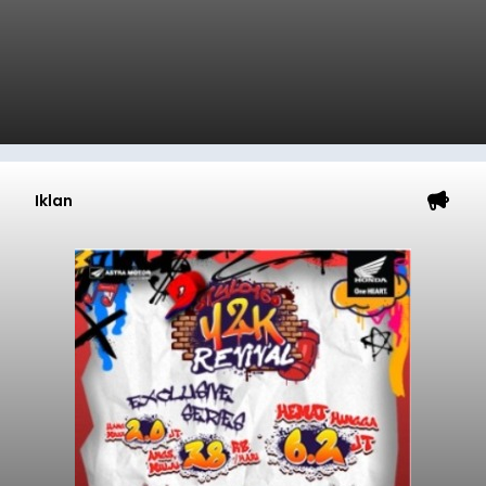
Iklan