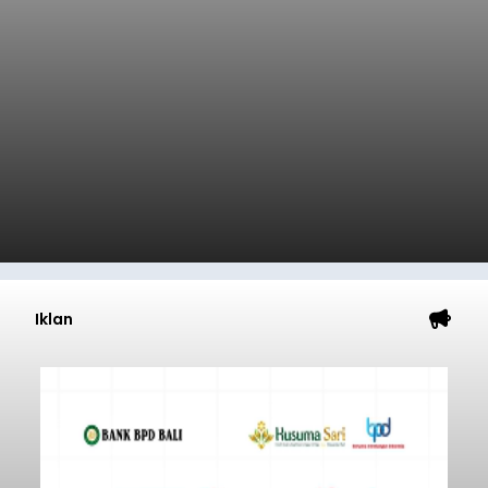
Iklan