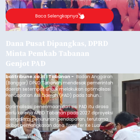
Baca Selengkapnya
Dana Pusat Dipangkas, DPRD
Minta Pemkab Tabanan
Genjot PAD
balitribune.co.id I Tabanan -
Badan Anggaran
(Banggar) DPRD Tabanan mendesak pemerintah
daerah setempat untuk melakukan optimalisasi
Pendapatan Asli Daerah (PAD) pada tahun
anggaran 2027.
Optimalisasi penerimaan dari sisi PAD itu dirasa
perlu karena APBD Tabanan pada 2027 diproyeksi
mengalami penurunan pendapatan, terutama
akibat pemangkasan dana Transfer Ke Luar
Daerah (TKD) dari pemerintah pusat.