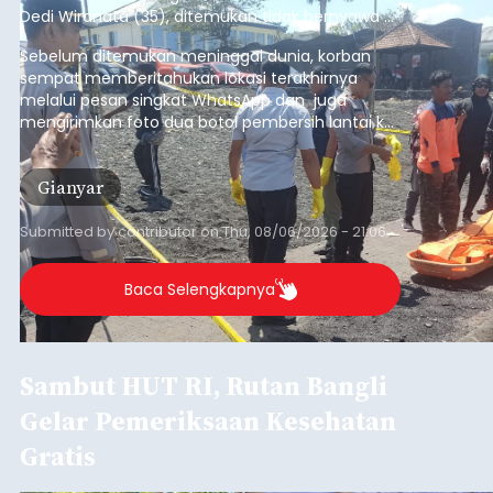
Dedi Wiranata (35), ditemukan tidak bernyawa di
pesisir Pantai Purnama, Sukawati.
Sebelum ditemukan meninggal dunia, korban
sempat memberitahukan lokasi terakhirnya
melalui pesan singkat WhatsApp dan juga
mengirimkan foto dua botol pembersih lantai ke
istrinya.
Gianyar
Submitted by
contributor
on
Thu, 08/06/2026 - 21:06
Baca Selengkapnya
Sambut HUT RI, Rutan Bangli
Gelar Pemeriksaan Kesehatan
Gratis