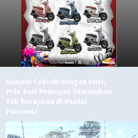
Sempat Cekcok dengan Istri,
Pria Asal Pemogan Ditemukan
Tak Bernyawa di Pantai
Purnama
balitribune.co.id I Gianyar -
Seorang pria asal
Lingkungan Dalem, Pemogan, Denpasar Selatan,
Kota Denpasar, yang diketahui bernama I Kadek