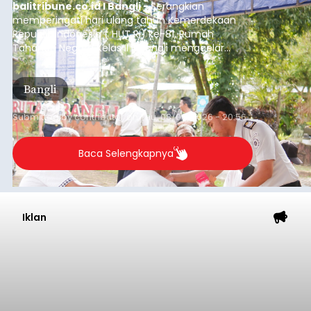
balitribune.co.id I Bangli -
Serangkian
memperingati hari ulang tahun Kemerdekaan
Republik Indonesia ( HUT RI) ke-81, Rumah
Tahanan Negara Kelas II B Bangli menggelar
kegiatan pemeriksaan kesehatan gratis, Rabu
(6/8/2026).
Bangli
Submitted by
contributor
on
Thu, 08/06/2026 - 20:56
Baca Selengkapnya
Iklan