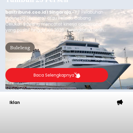
balitribune.coo.id I Singaraja -
PT Pelabuhan
Indonesia (Persero) atau Pelindo Cabang
Celukan Bawang mencatat kinerja operasional
yang positif hingga Juli 2026. Peningkatan terlihat
dari arus kapal yang mencapai 1,48 juta Gross
Tonnage (GT), atau tumbuh 12,4 persen
Buleleng
dibandingkan periode yang sama tahun lalu
yang tercatat sebesar 1,32 juta GT.
Submitted by
contributor
on
Thu, 08/06/2026 - 20:41
Baca Selengkapnya
Iklan