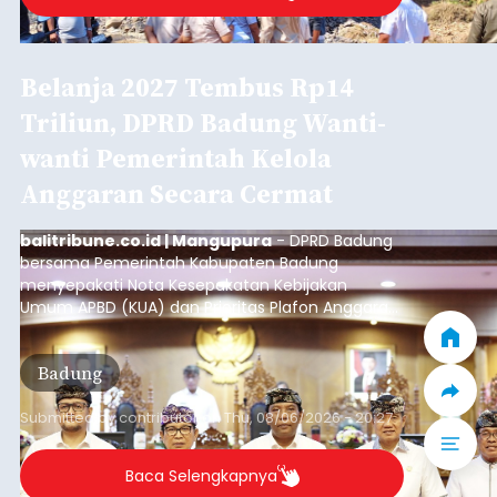
Belanja 2027 Tembus Rp14
Triliun, DPRD Badung Wanti-
wanti Pemerintah Kelola
Anggaran Secara Cermat
balitribune.co.id | Mangupura
- DPRD Badung
bersama Pemerintah Kabupaten Badung
menyepakati Nota Kesepakatan Kebijakan
Umum APBD (KUA) dan Prioritas Plafon Anggaran
Sementara (PPAS) Tahun Anggaran 2027 dalam
rapat paripurna yang digelar di Gedung DPRD
Badung
Badung, Kamis (6/8/2026).
Submitted by
contributor
on
Thu, 08/06/2026 - 20:27
Baca Selengkapnya