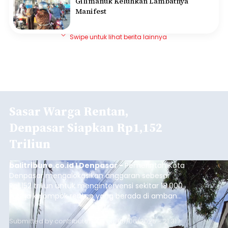
Gilimanuk Keluhkan Lambatnya
Manifest
Swipe untuk lihat berita lainnya
Sasar Warga Rentan,
Denpasar Siapkan Rp1,152
Triliun
balitribune.co.id I Denpasar -
Pemerintah Kota
Denpasar mengalokasikan anggaran sebesar
Rp1,152 triliun untuk mengintervensi sekitar 18.000
warga kelompok rentan yang berada di ambang
garis kemiskinan. Langkah strategis ini diambil
guna menjaga masyarakat yang berada pada
Submitted by
contributor
on
Thu, 08/06/2026 - 21:31
kelompok desil 5 dan 6 tersebut agar tidak