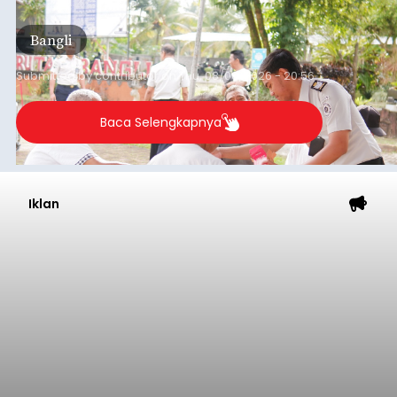
kegiatan pemeriksaan kesehatan gratis, Rabu
(6/8/2026).
Bangli
Submitted by
contributor
on
Thu, 08/06/2026 - 20:56
Baca Selengkapnya
Iklan