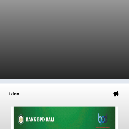
Iklan