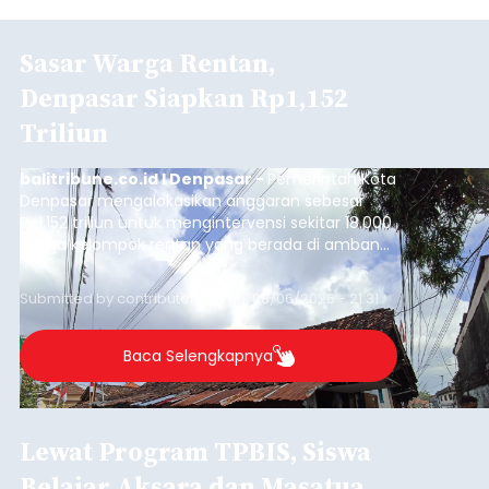
Sasar Warga Rentan,
Denpasar Siapkan Rp1,152
Triliun
balitribune.co.id I Denpasar -
Pemerintah Kota
Denpasar mengalokasikan anggaran sebesar
Rp1,152 triliun untuk mengintervensi sekitar 18.000
warga kelompok rentan yang berada di ambang
garis kemiskinan. Langkah strategis ini diambil
guna menjaga masyarakat yang berada pada
Submitted by
contributor
on
Thu, 08/06/2026 - 21:31
kelompok desil 5 dan 6 tersebut agar tidak
merosot ke kategori miskin.
Baca Selengkapnya
Lewat Program TPBIS, Siswa
Belajar Aksara dan Masatua