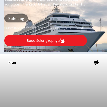
yang positif hingga Juli 2026. Peningkatan terlihat
dari arus kapal yang mencapai 1,48 juta Gross
Tonnage (GT), atau tumbuh 12,4 persen
Buleleng
dibandingkan periode yang sama tahun lalu
yang tercatat sebesar 1,32 juta GT.
Submitted by
contributor
on
Thu, 08/06/2026 - 20:41
Baca Selengkapnya
Iklan