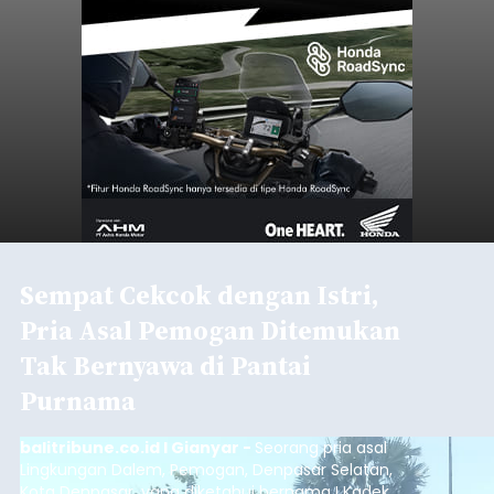
Sempat Cekcok dengan Istri,
Pria Asal Pemogan Ditemukan
Tak Bernyawa di Pantai
Purnama
balitribune.co.id I Gianyar -
Seorang pria asal
Lingkungan Dalem, Pemogan, Denpasar Selatan,
Kota Denpasar, yang diketahui bernama I Kadek