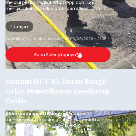
melalui pesan singkat WhatsApp dan juga
mengirimkan foto dua botol pembersih lantai ke
istrinya.
Gianyar
Submitted by
contributor
on
Thu, 08/06/2026 - 21:06
Baca Selengkapnya
Sambut HUT RI, Rutan Bangli
Gelar Pemeriksaan Kesehatan
Gratis
balitribune.co.id I Bangli -
Serangkian
memperingati hari ulang tahun Kemerdekaan
Republik Indonesia ( HUT RI) ke-81, Rumah
Tahanan Negara Kelas II B Bangli menggelar