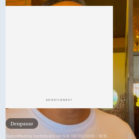
"Program pemerintah ini (Bali sebagai Pusat
Finansial Internasional Indonesia/PFII) harus
berguna buat masyarakat jangan sampai kita
tertinggal," ucap Ketua GIPI Bali/BTB, Ida Bagus
Agung Partha Adnyana di Denpasar, Sabtu (8/8).
ADVERTISEMENT
Denpasar
Submitted by
contributor
on
Sat, 08/08/2026 - 18:15