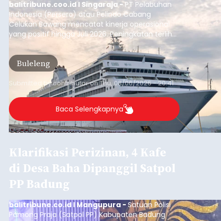
balitribune.coo.id I Singaraja -
PT Pelabuhan
Indonesia (Persero) atau Pelindo Cabang
Celukan Bawang mencatat kinerja operasional
yang positif hingga Juli 2026. Peningkatan terlihat
dari arus kapal yang mencapai 1,48 juta Gross
Tonnage (GT), atau tumbuh 12,4 persen
Buleleng
dibandingkan periode yang sama tahun lalu
yang tercatat sebesar 1,32 juta GT.
Submitted by
contributor
on
Thu, 08/06/2026 - 20:41
Baca Selengkapnya
Klarifikasi Perizinan, 4 Kafe
di Desa Baha Dipanggil Satpol
PP Badung
balitribune.co.id I Mangupura -
Satuan Polisi
Pamong Praja (Satpol PP) Kabupaten Badung