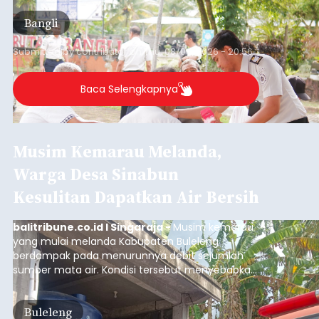
(6/8/2026).
Bangli
Submitted by
contributor
on
Thu, 08/06/2026 - 20:56
Baca Selengkapnya
Musim Kemarau Melanda,
Warga Desa Sinabun
Kesulitan Dapatkan Air Bersih
balitribune.co.id I Singaraja -
Musim kemarau
yang mulai melanda Kabupaten Buleleng
berdampak pada menurunnya debit sejumlah
sumber mata air. Kondisi tersebut menyebabkan
warga di beberapa desa mulai mengalami
kesulitan mendapatkan air bersih, terutama
Buleleng
untuk memenuhi kebutuhan mandi, cuci, dan