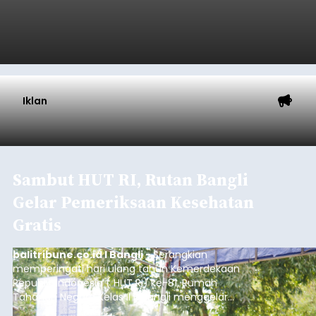
Iklan
Sambut HUT RI, Rutan Bangli
Gelar Pemeriksaan Kesehatan
Gratis
balitribune.co.id I Bangli -
Serangkian
memperingati hari ulang tahun Kemerdekaan
Republik Indonesia ( HUT RI) ke-81, Rumah
Tahanan Negara Kelas II B Bangli menggelar
kegiatan pemeriksaan kesehatan gratis, Rabu