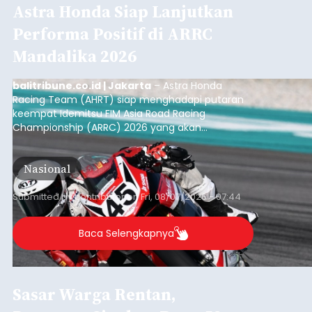
Astra Honda Siap Lanjutkan
Performa Positif di ARRC
Mandalika 2026
balitribune.co.id | Jakarta
– Astra Honda
Racing Team (AHRT) siap menghadapi putaran
keempat Idemitsu FIM Asia Road Racing
Championship (ARRC) 2026 yang akan
berlangsung di Pertamina Mandalika
International Circuit, Lombok, Nusa Tenggara
Nasional
Barat, pada 7–9 Agustus 2026.
Submitted by
contributor
on
Fri, 08/07/2026 - 07:44
Baca Selengkapnya
Sasar Warga Rentan,