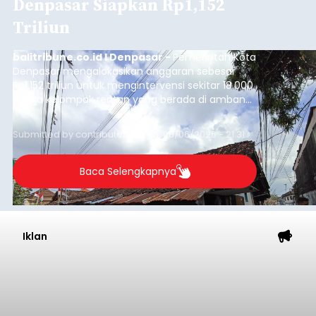
Denpasar Siapkan Rp1,152
Triliun
balitribune.co.id I Denpasar -
Pemerintah Kota
Denpasar mengalokasikan anggaran sebesar
Rp1,152 triliun untuk mengintervensi sekitar 18.000
warga kelompok rentan yang berada di ambang
garis kemiskinan. Langkah strategis ini diambil
guna menjaga masyarakat yang berada pada
Submitted by
contributor
on
Thu, 08/06/2026 - 21:31
kelompok desil 5 dan 6 tersebut agar tidak
merosot ke kategori miskin.
Baca Selengkapnya
Iklan