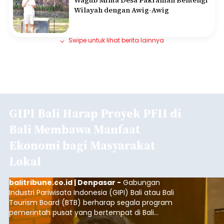
Wagub Minta Desa Pakraman Bentengi
Wilayah dengan Awig-Awig
Swipe untuk lihat berita lainnya
GIPI Bali Harap Proyek PFII di
Bali Membawa Manfaat
Ekonomi bagi Masyarakat
Lokal
balitribune.co.id | Denpasar -
Gabungan
Industri Pariwisata Indonesia (GIPI) Bali atau Bali
Tourism Board (BTB) berharap segala program
pemerintah pusat yang bertempat di Bali
membawa dampak positif bagi masyarakat lokal.