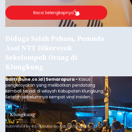
Baca Selengkapnya
Diduga Salah Paham, Pemuda
Asal NTT Dikeroyok
Sekelompok Orang di
Klungkung
balitribune.co.id | Semarapura -
Kasus
pengeroyokan yang melibatkan pendatang
kembali terjadi di wilayah Kabupaten Klungkung.
Setelah sebelumnya sempat viral insiden
keributan di barat Pasar Galiran, peristiwa serupa
kini menimpa seorang pemuda asal Kabupaten
Klungkung
Sumba Barat Daya (SBD), Nusa Tenggara Timur
(NTT).
Submitted by
contributor
on
Sat, 08/08/2026 - 13:07