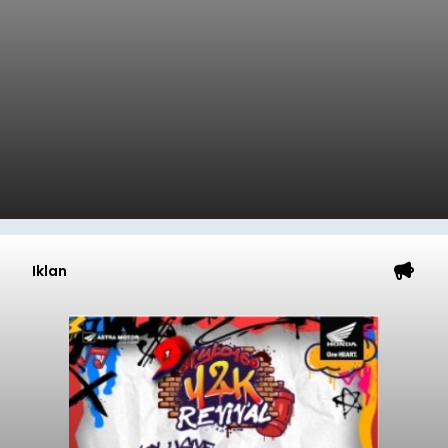
Iklan