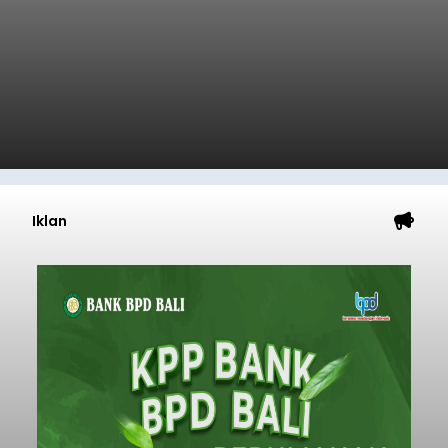
Iklan