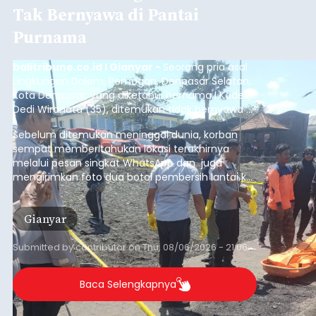
Tak Bernyawa di Pantai
Purnama
balitribune.co.id I Gianyar -
Seorang pria asal
Lingkungan Dalem, Pemogan, Denpasar Selatan,
Kota Denpasar, yang diketahui bernama I Kadek
Dedi Wiranata (35), ditemukan tidak bernyawa di
pesisir Pantai Purnama, Sukawati.
Sebelum ditemukan meninggal dunia, korban
sempat memberitahukan lokasi terakhirnya
melalui pesan singkat WhatsApp dan juga
mengirimkan foto dua botol pembersih lantai ke
istrinya.
Gianyar
Submitted by
contributor
on
Thu, 08/06/2026 - 21:06
Baca Selengkapnya