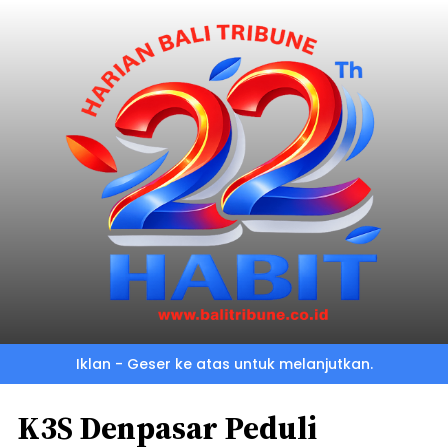
Iklan - Geser ke atas untuk melanjutkan.
K3S Denpasar Peduli