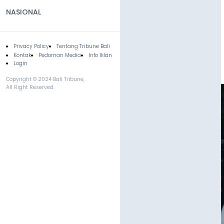
NASIONAL
Privacy Policy
Tentang Tribune Bali
Footer
Kontak
Pedoman Media
Info Iklan
Login
Copyright © 2024 Bali Tribune,
All Right Reserved.