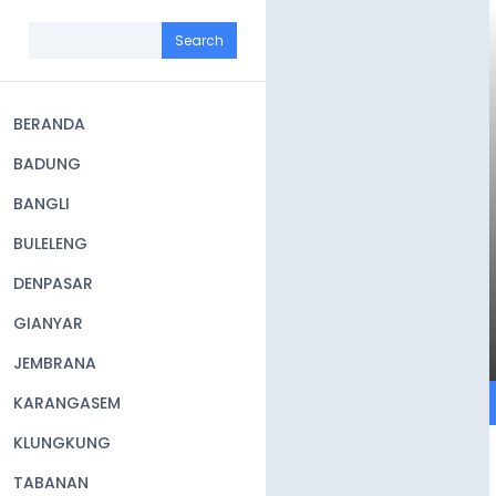
Skip
to
Search
main
content
BERANDA
Main
BADUNG
navigation
BANGLI
BULELENG
DENPASAR
GIANYAR
JEMBRANA
KARANGASEM
KLUNGKUNG
TABANAN