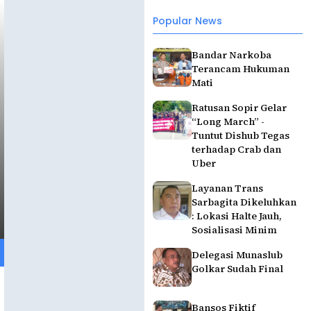
Popular News
Bandar Narkoba
Terancam Hukuman
Mati
Ratusan Sopir Gelar
“Long March” -
Tuntut Dishub Tegas
terhadap Crab dan
Uber
Layanan Trans
Sarbagita Dikeluhkan
: Lokasi Halte Jauh,
Sosialisasi Minim
Delegasi Munaslub
Golkar Sudah Final
Bansos Fiktif