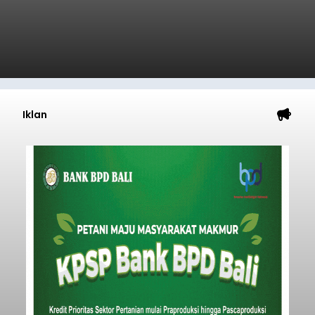
Iklan