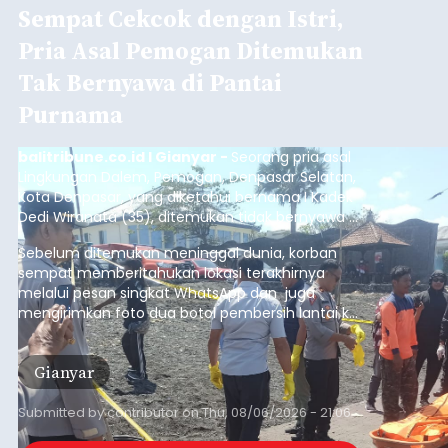
Sempat Cekcok dengan Istri,
Pria Asal Pemogan Ditemukan
Tak Bernyawa di Pantai
Purnama
balitribune.co.id I Gianyar -
Seorang pria asal
Lingkungan Dalem, Pemogan, Denpasar Selatan,
Kota Denpasar, yang diketahui bernama I Kadek
Dedi Wiranata (35), ditemukan tidak bernyawa di
pesisir Pantai Purnama, Sukawati.
Sebelum ditemukan meninggal dunia, korban
sempat memberitahukan lokasi terakhirnya
melalui pesan singkat WhatsApp dan juga
mengirimkan foto dua botol pembersih lantai ke
istrinya.
Gianyar
Submitted by
contributor
on
Thu, 08/06/2026 - 21:06