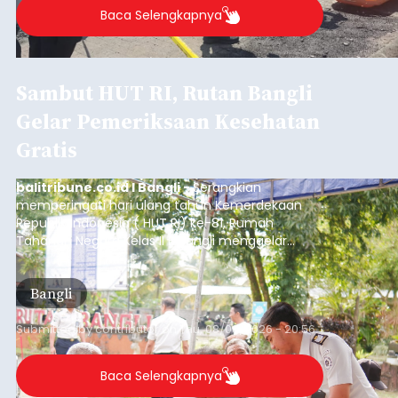
Baca Selengkapnya
Sambut HUT RI, Rutan Bangli
Gelar Pemeriksaan Kesehatan
Gratis
balitribune.co.id I Bangli -
Serangkian
memperingati hari ulang tahun Kemerdekaan
Republik Indonesia ( HUT RI) ke-81, Rumah
Tahanan Negara Kelas II B Bangli menggelar
kegiatan pemeriksaan kesehatan gratis, Rabu
(6/8/2026).
Bangli
Submitted by
contributor
on
Thu, 08/06/2026 - 20:56
Baca Selengkapnya