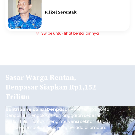
Pilkel Serentak
Swipe untuk lihat berita lainnya
Sasar Warga Rentan,
Denpasar Siapkan Rp1,152
Triliun
balitribune.co.id I Denpasar -
Pemerintah Kota
Denpasar mengalokasikan anggaran sebesar
Rp1,152 triliun untuk mengintervensi sekitar 18.000
warga kelompok rentan yang berada di ambang
garis kemiskinan. Langkah strategis ini diambil