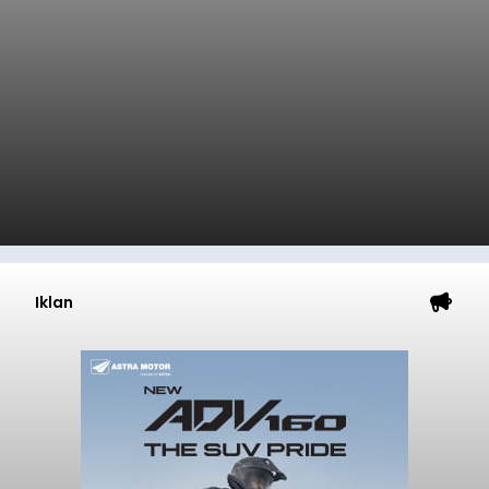
Iklan