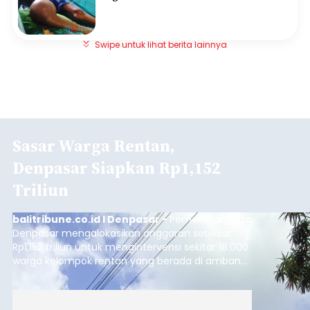
Swipe untuk lihat berita lainnya
Sasar Warga Rentan,
Denpasar Siapkan Rp1,152
Triliun
balitribune.co.id I Denpasar -
Pemerintah Kota
Denpasar mengalokasikan anggaran sebesar
Rp1,152 triliun untuk mengintervensi sekitar 18.000
warga kelompok rentan yang berada di ambang
garis kemiskinan. Langkah strategis ini diambil
guna menjaga masyarakat yang berada pada
kelompok desil 5 dan 6 tersebut agar tidak