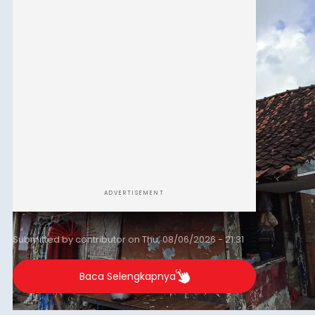
merosot ke kategori miskin.
ADVERTISEMENT
Submitted by
contributor
on
Thu, 08/06/2026 - 21:31
Baca Selengkapnya