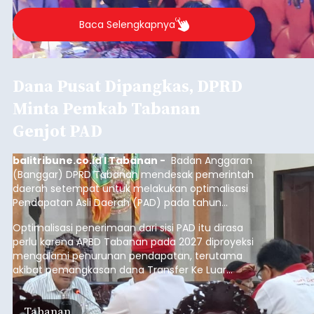
Baca Selengkapnya
Dana Pusat Dipangkas, DPRD
Minta Pemkab Tabanan
Genjot PAD
balitribune.co.id I Tabanan -
Badan Anggaran
(Banggar) DPRD Tabanan mendesak pemerintah
daerah setempat untuk melakukan optimalisasi
Pendapatan Asli Daerah (PAD) pada tahun
anggaran 2027.
Optimalisasi penerimaan dari sisi PAD itu dirasa
perlu karena APBD Tabanan pada 2027 diproyeksi
mengalami penurunan pendapatan, terutama
akibat pemangkasan dana Transfer Ke Luar
Daerah (TKD) dari pemerintah pusat.
Tabanan