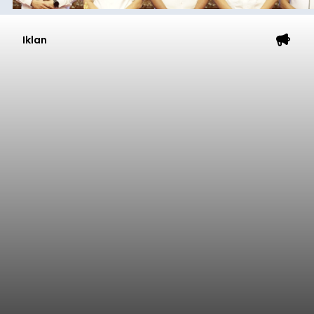
Iklan