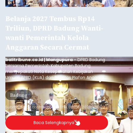
Belanja 2027 Tembus Rp14
Triliun, DPRD Badung Wanti-
wanti Pemerintah Kelola
Anggaran Secara Cermat
balitribune.co.id | Mangupura
- DPRD Badung
bersama Pemerintah Kabupaten Badung
menyepakati Nota Kesepakatan Kebijakan
Umum APBD (KUA) dan Prioritas Plafon Anggaran
Sementara (PPAS) Tahun Anggaran 2027 dalam
rapat paripurna yang digelar di Gedung DPRD
Badung
Badung, Kamis (6/8/2026).
Submitted by
contributor
on
Thu, 08/06/2026 - 20:27
Baca Selengkapnya