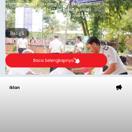
memperingati hari ulang tahun Kemerdekaan
Republik Indonesia ( HUT RI) ke-81, Rumah
Tahanan Negara Kelas II B Bangli menggelar
kegiatan pemeriksaan kesehatan gratis, Rabu
(6/8/2026).
Bangli
Submitted by
contributor
on
Thu, 08/06/2026 - 20:56
Baca Selengkapnya
Iklan