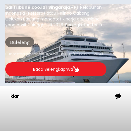
balitribune.coo.id I Singaraja -
PT Pelabuhan
Indonesia (Persero) atau Pelindo Cabang
Celukan Bawang mencatat kinerja operasional
yang positif hingga Juli 2026. Peningkatan terlihat
dari arus kapal yang mencapai 1,48 juta Gross
Tonnage (GT), atau tumbuh 12,4 persen
Buleleng
dibandingkan periode yang sama tahun lalu
yang tercatat sebesar 1,32 juta GT.
Submitted by
contributor
on
Thu, 08/06/2026 - 20:41
Baca Selengkapnya
Iklan