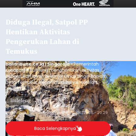
Diduga Ilegal, Satpol PP
Hentikan Aktivitas
Pengerukan Lahan di
Temukus
balitribune.co.id I Singaraja -
Pemerintah
Kabupaten Buleleng menghentikan aktivitas
pengerukan lahan di Banjar Dinas Bingin Banjah,
Desa Temukus, Kecamatan Banjar, setelah
ditemukan indikasi kegiatan pengambilan
material yang tidak sesuai dengan peruntukan
Buleleng
kawasan.
Submitted by
contributor
on
Thu, 08/06/2026 - 20:29
Baca Selengkapnya