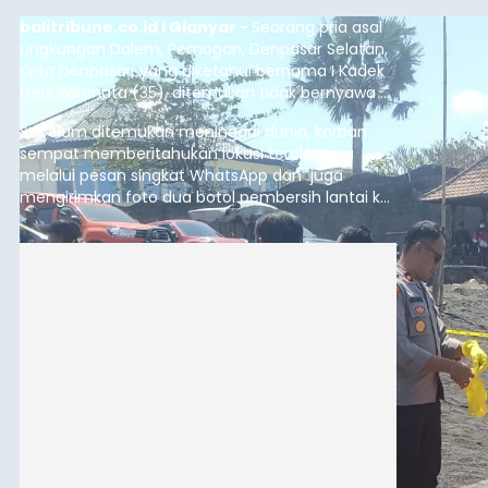
balitribune.co.id I Gianyar -
Seorang pria asal
Lingkungan Dalem, Pemogan, Denpasar Selatan,
Kota Denpasar, yang diketahui bernama I Kadek
Dedi Wiranata (35), ditemukan tidak bernyawa di
pesisir Pantai Purnama, Sukawati.
Sebelum ditemukan meninggal dunia, korban
sempat memberitahukan lokasi terakhirnya
melalui pesan singkat WhatsApp dan juga
mengirimkan foto dua botol pembersih lantai ke
istrinya.