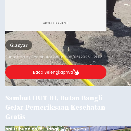
ADVERTISEMENT
Gianyar
Submitted by
contributor
on
Thu, 08/06/2026 - 21:06
Baca Selengkapnya
Sambut HUT RI, Rutan Bangli
Gelar Pemeriksaan Kesehatan
Gratis
balitribune.co.id I Bangli -
Serangkian