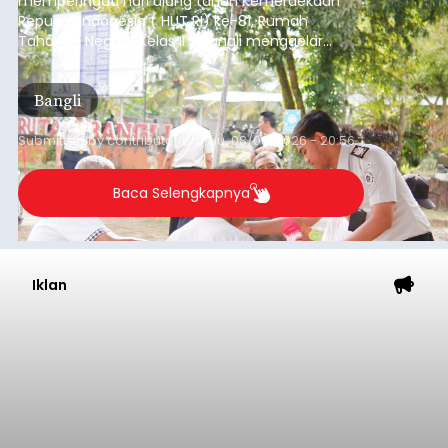
memperingati hari ulang tahun Kemerdekaan
Republik Indonesia ( HUT RI) ke-81, Rumah
Tahanan Negara Kelas II B Bangli menggelar
kegiatan pemeriksaan kesehatan gratis, Rabu
(6/8/2026).
Bangli
Submitted by
contributor
on
Thu, 08/06/2026 - 20:56
Baca Selengkapnya
Iklan