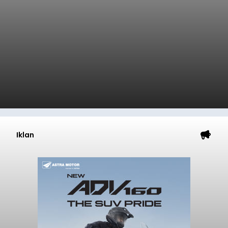
Iklan