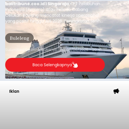
balitribune.coo.id I Singaraja -
PT Pelabuhan
Indonesia (Persero) atau Pelindo Cabang
Celukan Bawang mencatat kinerja operasional
yang positif hingga Juli 2026. Peningkatan terlihat
dari arus kapal yang mencapai 1,48 juta Gross
Tonnage (GT), atau tumbuh 12,4 persen
Buleleng
dibandingkan periode yang sama tahun lalu
yang tercatat sebesar 1,32 juta GT.
Submitted by
contributor
on
Thu, 08/06/2026 - 20:41
Baca Selengkapnya
Iklan