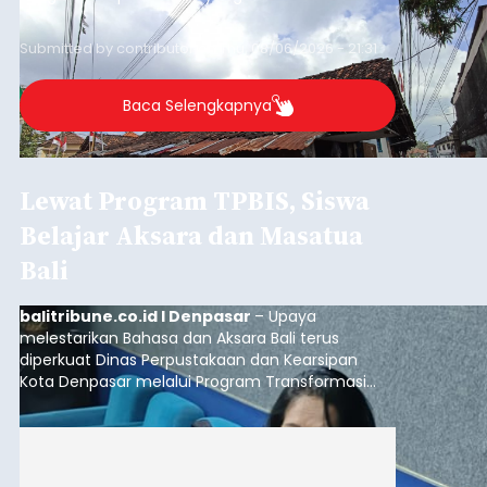
garis kemiskinan. Langkah strategis ini diambil
guna menjaga masyarakat yang berada pada
Submitted by
contributor
on
Thu, 08/06/2026 - 21:31
kelompok desil 5 dan 6 tersebut agar tidak
merosot ke kategori miskin.
Baca Selengkapnya
Lewat Program TPBIS, Siswa
Belajar Aksara dan Masatua
Bali
balitribune.co.id I Denpasar
– Upaya
melestarikan Bahasa dan Aksara Bali terus
diperkuat Dinas Perpustakaan dan Kearsipan
Kota Denpasar melalui Program Transformasi
Perpustakaan Berbasis Inklusi Sosial (TPBIS).
Tahun ini, sebanyak 63 siswa kelas IV dan V SD
Negeri 17 Dangin Puri mendapat pelatihan
menulis Aksara Bali serta Masatua atau