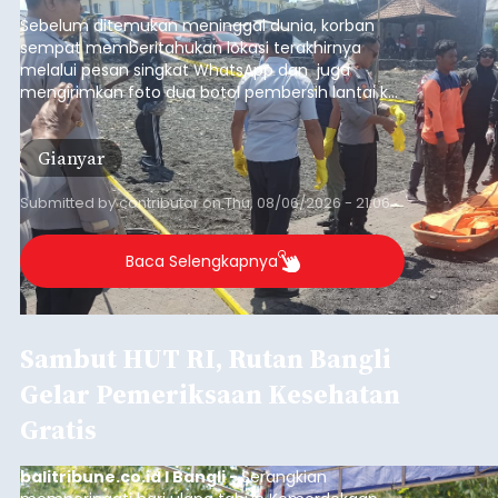
pesisir Pantai Purnama, Sukawati.
Sebelum ditemukan meninggal dunia, korban
sempat memberitahukan lokasi terakhirnya
melalui pesan singkat WhatsApp dan juga
mengirimkan foto dua botol pembersih lantai ke
istrinya.
Gianyar
Submitted by
contributor
on
Thu, 08/06/2026 - 21:06
Baca Selengkapnya
Sambut HUT RI, Rutan Bangli
Gelar Pemeriksaan Kesehatan
Gratis
balitribune.co.id I Bangli -
Serangkian