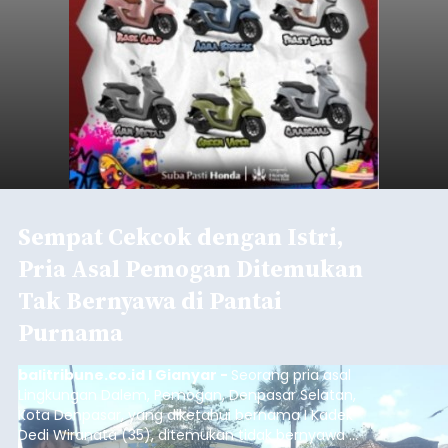
Sempat Cekcok dengan Istri,
Pria Asal Pemogan Ditemukan
Tak Bernyawa di Pantai
Purnama
balitribune.co.id I Gianyar -
Seorang pria asal
Lingkungan Dalem, Pemogan, Denpasar Selatan,
Kota Denpasar, yang diketahui bernama I Kadek
Dedi Wiranata (35), ditemukan tidak bernyawa di