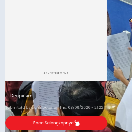
mendongeng menggunakan Bahasa Bali yang
berlangsung selama Agustus hingga September
2026.
ADVERTISEMENT
Denpasar
Submitted by
contributor
on
Thu, 08/06/2026 - 21:22
Baca Selengkapnya