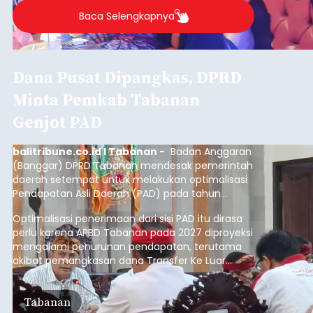
Baca Selengkapnya
Dana Pusat Dipangkas, DPRD
Minta Pemkab Tabanan
Genjot PAD
balitribune.co.id I Tabanan -
Badan Anggaran
(Banggar) DPRD Tabanan mendesak pemerintah
daerah setempat untuk melakukan optimalisasi
Pendapatan Asli Daerah (PAD) pada tahun
anggaran 2027.
Optimalisasi penerimaan dari sisi PAD itu dirasa
perlu karena APBD Tabanan pada 2027 diproyeksi
mengalami penurunan pendapatan, terutama
akibat pemangkasan dana Transfer Ke Luar
Daerah (TKD) dari pemerintah pusat.
Tabanan