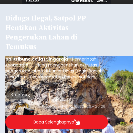
Diduga Ilegal, Satpol PP
Hentikan Aktivitas
Pengerukan Lahan di
Temukus
balitribune.co.id I Singaraja -
Pemerintah
Kabupaten Buleleng menghentikan aktivitas
pengerukan lahan di Banjar Dinas Bingin Banjah,
Desa Temukus, Kecamatan Banjar, setelah
ditemukan indikasi kegiatan pengambilan
material yang tidak sesuai dengan peruntukan
Buleleng
kawasan.
Submitted by
contributor
on
Thu, 08/06/2026 - 20:29
Baca Selengkapnya