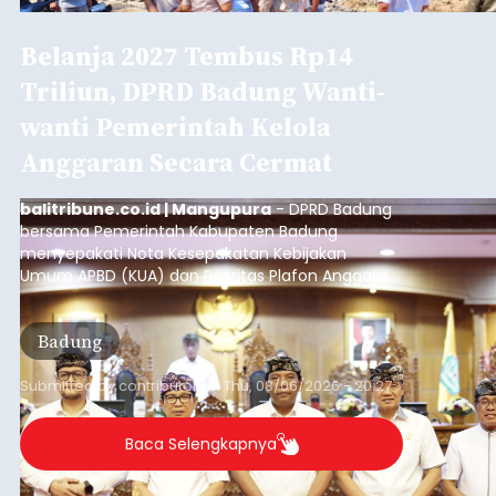
Belanja 2027 Tembus Rp14
Triliun, DPRD Badung Wanti-
wanti Pemerintah Kelola
Anggaran Secara Cermat
balitribune.co.id | Mangupura
- DPRD Badung
bersama Pemerintah Kabupaten Badung
menyepakati Nota Kesepakatan Kebijakan
Umum APBD (KUA) dan Prioritas Plafon Anggaran
Sementara (PPAS) Tahun Anggaran 2027 dalam
rapat paripurna yang digelar di Gedung DPRD
Badung
Badung, Kamis (6/8/2026).
Submitted by
contributor
on
Thu, 08/06/2026 - 20:27
Baca Selengkapnya