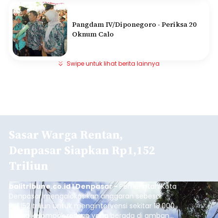
Pangdam IV/Diponegoro - Periksa 20
Oknum Calo
Swipe untuk lihat berita lainnya
Sasar Warga Rentan,
Denpasar Siapkan Rp1,152
Triliun
balitribune.co.id I Denpasar -
Pemerintah Kota
Denpasar mengalokasikan anggaran sebesar
Rp1,152 triliun untuk mengintervensi sekitar 18.000
warga kelompok rentan yang berada di ambang