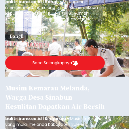
balitribune.co.id I Bangli -
Serangkian
memperingati hari ulang tahun Kemerdekaan
Republik Indonesia ( HUT RI) ke-81, Rumah
Tahanan Negara Kelas II B Bangli menggelar
kegiatan pemeriksaan kesehatan gratis, Rabu
(6/8/2026).
Bangli
Submitted by
contributor
on
Thu, 08/06/2026 - 20:56
Baca Selengkapnya
Musim Kemarau Melanda,
Warga Desa Sinabun
Kesulitan Dapatkan Air Bersih
balitribune.co.id I Singaraja -
Musim kemarau
yang mulai melanda Kabupaten Buleleng