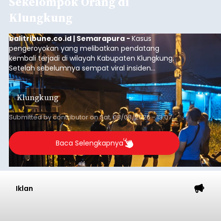
Sekelompok Orang di
Klungkung
balitribune.co.id | Semarapura -
Kasus
pengeroyokan yang melibatkan pendatang
kembali terjadi di wilayah Kabupaten Klungkung.
Setelah sebelumnya sempat viral insiden
keributan di barat Pasar Galiran, peristiwa serupa
kini menimpa seorang pemuda asal Kabupaten
Klungkung
Sumba Barat Daya (SBD), Nusa Tenggara Timur
(NTT).
Submitted by
contributor
on
Sat, 08/08/2026 - 13:07
Baca Selengkapnya
Iklan