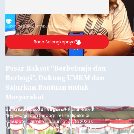
Submitted by
contributor
on
Sat, 08/08/2026 - 20:28
Baca Selengkapnya
Pasar Rakyat “Berbelanja dan
Berbagi”, Dukung UMKM dan
Salurkan Bantuan untuk
Masyarakat
balitribune.co.id | Negara
- Pasar Rakyat
“Berbelanja dan Berbagi” resmi digelar di
Kabupaten Jembrana, Jumat (7/8/2026).
Kegiatan yang digelar Gedung Kesenian Ir.
Soekarno ini memadukan pemberdayaan