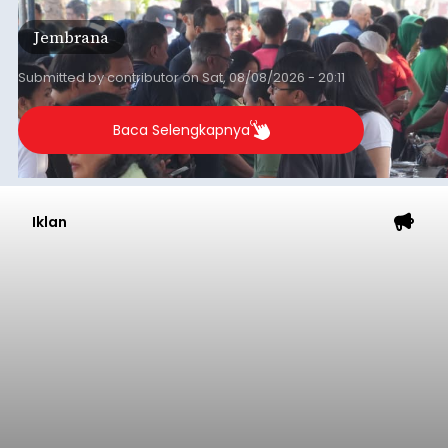
ekonomi masyarakat dengan aksi sosial tersebut
Jembrana
mendapat antusiasme tinggi dan mencatat nilai
transaksi mencapai Rp672.733.200.
Submitted by
contributor
on
Sat, 08/08/2026 - 20:11
Baca Selengkapnya
Iklan