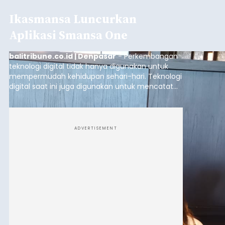
Ikasmansa Luncurkan
Aplikasi Smansa One
balitribune.co.id | Denpasar
- Perkembangan
teknologi digital tidak hanya digunakan untuk
mempermudah kehidupan sehari-hari. Teknologi
digital saat ini juga digunakan untuk mencatat
dan mengelola data base alumni dari suatu
sekolah, salah satunya adalah alumni SMA 1
Denpasar.
ADVERTISEMENT