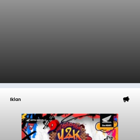
Iklan