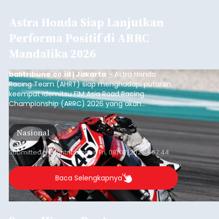
Astra Honda Siap Lanjutkan
Performa Positif di ARRC
Mandalika 2026
balitribune.co.id | Jakarta
– Astra Honda
Racing Team (AHRT) siap menghadapi putaran
keempat Idemitsu FIM Asia Road Racing
Championship (ARRC) 2026 yang akan
berlangsung di Pertamina Mandalika
International Circuit, Lombok, Nusa Tenggara
Nasional
Barat, pada 7–9 Agustus 2026.
Submitted by
contributor
on
Fri, 08/07/2026 - 07:44
Baca Selengkapnya