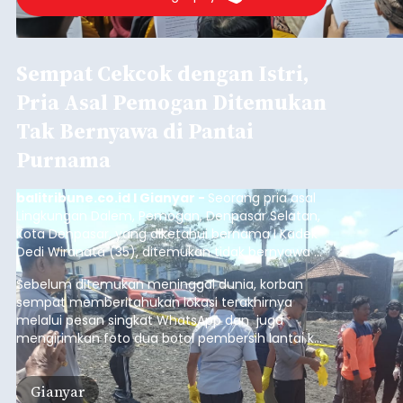
Sempat Cekcok dengan Istri,
Pria Asal Pemogan Ditemukan
Tak Bernyawa di Pantai
Purnama
balitribune.co.id I Gianyar -
Seorang pria asal
Lingkungan Dalem, Pemogan, Denpasar Selatan,
Kota Denpasar, yang diketahui bernama I Kadek
Dedi Wiranata (35), ditemukan tidak bernyawa di
pesisir Pantai Purnama, Sukawati.
Sebelum ditemukan meninggal dunia, korban
sempat memberitahukan lokasi terakhirnya
melalui pesan singkat WhatsApp dan juga
mengirimkan foto dua botol pembersih lantai ke
istrinya.
Gianyar