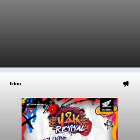
Iklan