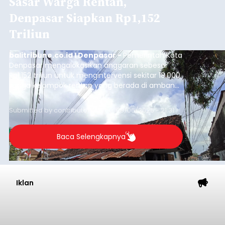
Sasar Warga Rentan,
Denpasar Siapkan Rp1,152
Triliun
balitribune.co.id I Denpasar -
Pemerintah Kota
Denpasar mengalokasikan anggaran sebesar
Rp1,152 triliun untuk mengintervensi sekitar 18.000
warga kelompok rentan yang berada di ambang
garis kemiskinan. Langkah strategis ini diambil
guna menjaga masyarakat yang berada pada
Submitted by
contributor
on
Thu, 08/06/2026 - 21:31
kelompok desil 5 dan 6 tersebut agar tidak
merosot ke kategori miskin.
Baca Selengkapnya
Iklan