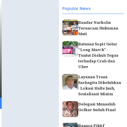
Popular News
Bandar Narkoba
Terancam Hukuman
Mati
Ratusan Sopir Gelar
“Long March” -
Tuntut Dishub Tegas
terhadap Crab dan
Uber
Layanan Trans
Sarbagita Dikeluhkan
: Lokasi Halte Jauh,
Sosialisasi Minim
Delegasi Munaslub
Golkar Sudah Final
Bansos Fiktif