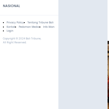
NASIONAL
Privacy Policy
Tentang Tribune Bali
Footer
Kontak
Pedoman Media
Info Iklan
Login
Copyright © 2024 Bali Tribune,
All Right Reserved.