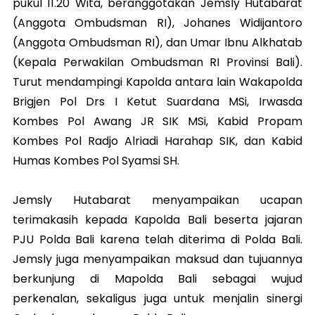
pukul 11.20 Wita, beranggotakan Jemsly Hutabarat
(Anggota Ombudsman RI), Johanes Widijantoro
(Anggota Ombudsman RI), dan Umar Ibnu Alkhatab
(Kepala Perwakilan Ombudsman RI Provinsi Bali).
Turut mendampingi Kapolda antara lain Wakapolda
Brigjen Pol Drs I Ketut Suardana MSi, Irwasda
Kombes Pol Awang JR SIK MSi, Kabid Propam
Kombes Pol Radjo Alriadi Harahap SIK, dan Kabid
Humas Kombes Pol Syamsi SH.
Jemsly Hutabarat menyampaikan ucapan
terimakasih kepada Kapolda Bali beserta jajaran
PJU Polda Bali karena telah diterima di Polda Bali.
Jemsly juga menyampaikan maksud dan tujuannya
berkunjung di Mapolda Bali sebagai wujud
perkenalan, sekaligus juga untuk menjalin sinergi