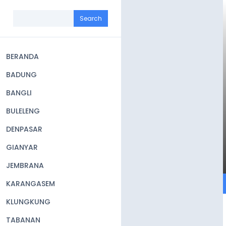
Skip
to
Search
main
content
BERANDA
Main
BADUNG
navigation
BANGLI
BULELENG
DENPASAR
GIANYAR
JEMBRANA
KARANGASEM
KLUNGKUNG
TABANAN