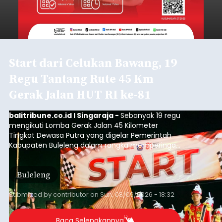
Start dari Celukan Bawang, 19
Regu Tantang Rute 45 Km
Gerak Jalan HUT RI ke-81
balitribune.co.id I Singaraja -
Sebanyak 19 regu
mengikuti Lomba Gerak Jalan 45 Kilometer
Tingkat Dewasa Putra yang digelar Pemerintah
Kabupaten Buleleng dalam rangka memperingati
HUT ke-81 Kemerdekaan Republik Indonesia.
Lomba resmi dimulai dari Lapangan Sepak Bola
Buleleng
Desa Celukan Bawang, Sabtu (8/8/2026) malam.
Submitted by
contributor
on
Sun, 08/09/2026 - 18:32
Baca Selengkapnya