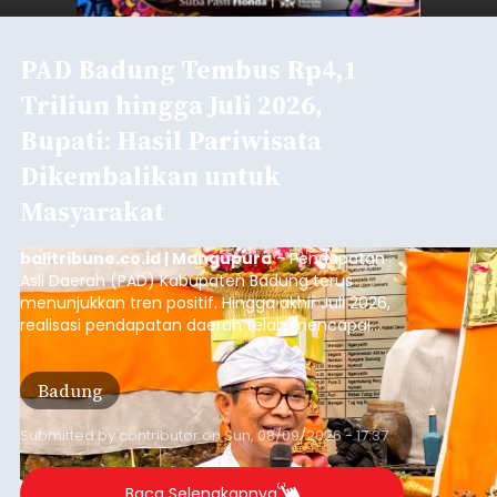
PAD Badung Tembus Rp4,1
Triliun hingga Juli 2026,
Bupati: Hasil Pariwisata
Dikembalikan untuk
Masyarakat
balitribune.co.id | Mangupura
- Pendapatan
Asli Daerah (PAD) Kabupaten Badung terus
menunjukkan tren positif. Hingga akhir Juli 2026,
realisasi pendapatan daerah telah mencapai
Rp4,1 triliun atau rata-rata sekitar Rp730 miliar
per bulan, meningkat signifikan dibandingkan
Badung
rata-rata penerimaan sebelumnya yang berkisar
Rp350 miliar hingga Rp400 miliar per bulan.
Submitted by
contributor
on
Sun, 08/09/2026 - 17:37
Baca Selengkapnya