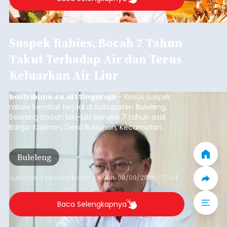
Suspek Rabies, Bocah 7 Tahun
Takut Terhadap Air dan Terus
Keluarkan Air Liur
balitribune.co.id I Singaraja
- Kasus suspek
rabies kembali terjadi di Kabupaten Buleleng.
Seorang bocah laki-laki berusia 7 tahun asal
Banjar Kajanan, Desa Bubunan, Kecamatan
Seririt, dilaporkan mengalami gejala khas rabies
setelah sebelumnya digigit anjing pada awal Juni
Buleleng
2026.
Submitted by
contributor
on
Sun, 08/09/2026 - 17:24
Baca Selengkapnya