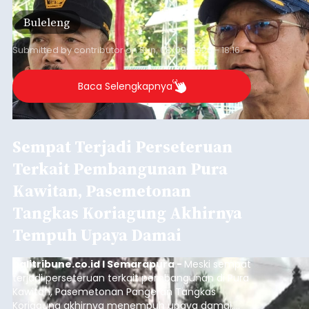
jalan desa yang rusak hingga potensi pertanian
Buleleng
yang belum optimal, semuanya menjadi
perhatian pemerintah daerah.
Submitted by
contributor
on
Sun, 08/09/2026 - 18:16
Baca Selengkapnya
Sempat Terjadi Perseteruan
Terkait Pembangunan Pura
Kawitan, Pasemetonan
Tangkas Koriagung Akhirnya
Tempuh Upaya Damai
balitribune.co.id I Semarapura -
Meski sempat
terjadi perseteruan terkait pembangunan di Pura
Kawitan, Pasemetonan Pangeran Tangkas
Koriagung akhirnya menempuh upaya damai,