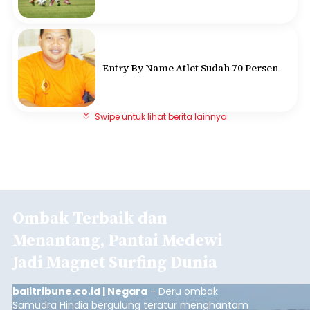
Entry By Name Atlet Sudah 70 Persen
Swipe untuk lihat berita lainnya
Ombak Terbaik dan
Menantang, Pantai Medewi
Jadi Magnet Surfing Dunia
balitribune.co.id | Negara
- Deru ombak
Samudra Hindia bergulung teratur menghantam