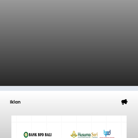
Iklan