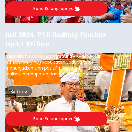
Baca Selengkapnya
Juli 2026, PAD Badung Tembus
Rp4,1 Triliun
balitribune.co.id I Mangupura -
Pendapatan
Asli Daerah (PAD) Kabupaten Badung terus
menunjukkan tren positif. Hingga akhir Juli 2026,
realisasi pendapatan daerah telah mencapai
Rp4,1 triliun atau rata-rata sekitar Rp730 miliar
per bulan, meningkat signifikan dibandingkan
Badung
rata-rata penerimaan sebelumnya yang berkisar
Rp350 miliar hingga Rp400 miliar per bulan.
Submitted by
contributor
on
Sun, 08/09/2026 - 18:22
Baca Selengkapnya