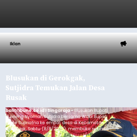
Iklan
Blusukan di Gerokgak,
Sutjidra Temukan Jalan Desa
Rusak
balitribune.co.id I Singaraja -
Blusukan Bupati
Buleleng Nyoman Sutjidra bersama Wakil Bupati
Gede Supriatna ke empat desa di Kecamatan
Gerokgak, Sabtu (8/8/2026), membuka sejumlah
persoalan yang masih dihadapi masyarakat. Dari