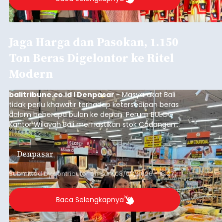
Jaga Harga dan Pasokan, 1.150
Ton Beras Digelontor ke Ritel
Modern
balitribune.co.id I Denpasar
- Masyarakat Bali
tidak perlu khawatir terhadap ketersediaan beras
dalam beberapa bulan ke depan. Perum BULOG
Kantor Wilayah Bali memastikan stok Cadangan
Beras Pemerintah (CBP) masih dalam kondisi
aman, bahkan diproyeksikan mampu memenuhi
Denpasar
kebutuhan masyarakat hingga sekitar 10 bulan.
Submitted by
contributor
on
Sun, 08/09/2026 - 18:27
Baca Selengkapnya