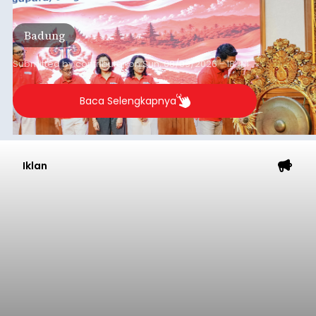
disampaikannya saat menghadiri Sarasehan
Pejuang Dialisis yang digelar RSD Mangusada di
Badung
Ruang Kertha Gosana, Puspem Badung, Minggu
(9/8/2026).
Submitted by
contributor
on
Sun, 08/09/2026 - 18:44
Baca Selengkapnya
Iklan