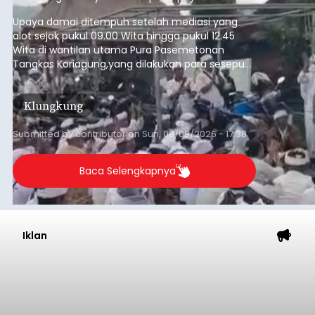
pada Minggu (9/8/2026).
Upaya damai ditempuh setelah mediasi yang
alot sejak pukul 09.00 Wita hingga pukul 12.45
Wita di wantilan utama Pura Pasemetonan
Tangkas Koriagung,yang dilakukan para sesepuh
kedua belah pihak yang berseberangan.
Klungkung
Submitted by
contributor
on
Sun, 08/09/2026 - 17:38
Baca Selengkapnya
Iklan