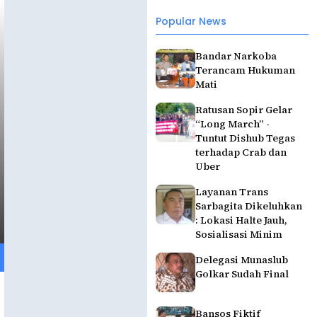
Popular News
Bandar Narkoba
Terancam Hukuman
Mati
Ratusan Sopir Gelar
“Long March” -
Tuntut Dishub Tegas
terhadap Crab dan
Uber
Layanan Trans
Sarbagita Dikeluhkan
: Lokasi Halte Jauh,
Sosialisasi Minim
Delegasi Munaslub
Golkar Sudah Final
Bansos Fiktif