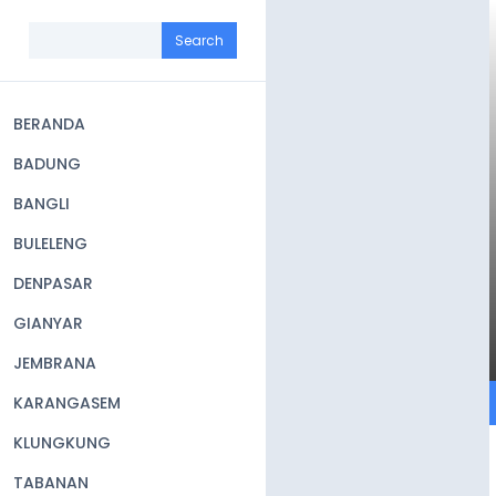
Skip
to
Search
main
content
BERANDA
Main
BADUNG
navigation
BANGLI
BULELENG
DENPASAR
GIANYAR
JEMBRANA
KARANGASEM
KLUNGKUNG
TABANAN