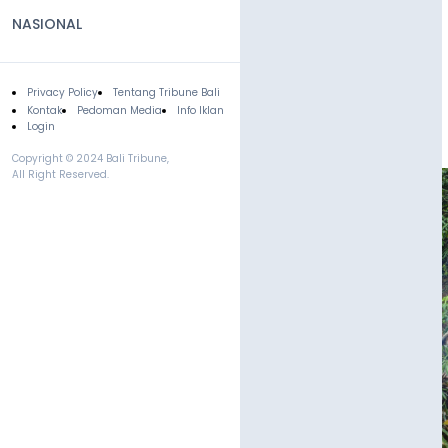
NASIONAL
Privacy Policy
Tentang Tribune Bali
Footer
Kontak
Pedoman Media
Info Iklan
Login
Copyright © 2024 Bali Tribune,
All Right Reserved.