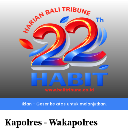
Iklan - Geser ke atas untuk melanjutkan.
Kapolres - Wakapolres