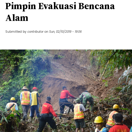
Pimpin Evakuasi Bencana
Alam
Submitted by
contributor
on
Sun, 02/10/2019 - 19:06