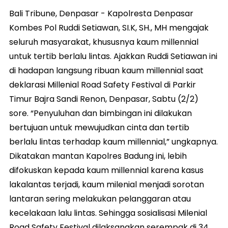
Bali Tribune, Denpasar - Kapolresta Denpasar
Kombes Pol Ruddi Setiawan, SI.K, SH., MH mengajak
seluruh masyarakat, khususnya kaum millennial
untuk tertib berlalu lintas. Ajakkan Ruddi Setiawan ini
di hadapan langsung ribuan kaum millennial saat
deklarasi Millenial Road Safety Festival di Parkir
Timur Bajra Sandi Renon, Denpasar, Sabtu (2/2)
sore. “Penyuluhan dan bimbingan ini dilakukan
bertujuan untuk mewujudkan cinta dan tertib
berlalu lintas terhadap kaum millennial,” ungkapnya.
Dikatakan mantan Kapolres Badung ini, lebih
difokuskan kepada kaum millennial karena kasus
lakalantas terjadi, kaum milenial menjadi sorotan
lantaran sering melakukan pelanggaran atau
kecelakaan lalu lintas. Sehingga sosialisasi Milenial
Road Safety Festival dilaksanakan serempak di 34