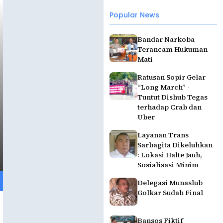
Popular News
Bandar Narkoba
Terancam Hukuman
Mati
Ratusan Sopir Gelar
“Long March” -
Tuntut Dishub Tegas
terhadap Crab dan
Uber
Layanan Trans
Sarbagita Dikeluhkan
: Lokasi Halte Jauh,
Sosialisasi Minim
Delegasi Munaslub
Golkar Sudah Final
Bansos Fiktif