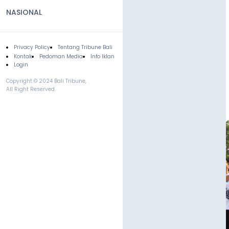
NASIONAL
Privacy Policy
Tentang Tribune Bali
Footer
Kontak
Pedoman Media
Info Iklan
Login
Copyright © 2024 Bali Tribune,
All Right Reserved.