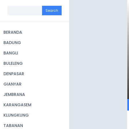
Skip
to
Search
main
content
BERANDA
Main
BADUNG
navigation
BANGLI
BULELENG
DENPASAR
GIANYAR
JEMBRANA
KARANGASEM
KLUNGKUNG
TABANAN