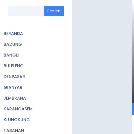
Skip
to
Search
main
content
BERANDA
Main
BADUNG
navigation
BANGLI
BULELENG
DENPASAR
GIANYAR
JEMBRANA
KARANGASEM
KLUNGKUNG
TABANAN