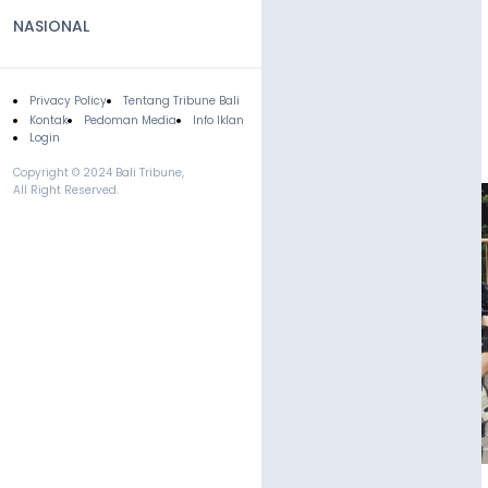
NASIONAL
Privacy Policy
Tentang Tribune Bali
Footer
Kontak
Pedoman Media
Info Iklan
Login
Copyright © 2024 Bali Tribune,
All Right Reserved.