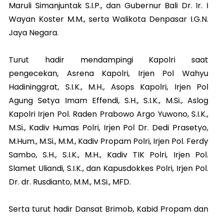
Maruli Simanjuntak S.I.P., dan Gubernur Bali Dr. Ir. I
Wayan Koster M.M., serta Walikota Denpasar I.G.N.
Jaya Negara.
Turut hadir mendampingi Kapolri saat
pengecekan,
Asrena Kapolri, Irjen Pol Wahyu
Hadininggrat, S.I.K., M.H., Asops Kapolri, Irjen Pol
Agung Setya Imam Effendi, S.H., S.I.K., M.Si., Aslog
Kapolri Irjen Pol. Raden Prabowo Argo Yuwono, S.I.K.,
M.Si., Kadiv Humas Polri, Irjen Pol Dr. Dedi Prasetyo,
M.Hum., M.Si., M.M., Kadiv Propam Polri, Irjen Pol. Ferdy
Sambo, S.H., S.I.K., M.H., Kadiv TIK Polri, Irjen Pol.
Slamet Uliandi, S.I.K., dan Kapusdokkes Polri, Irjen Pol.
Dr. dr. Rusdianto, M.M., M.Si., MFD.
Serta turut hadir Dansat Brimob, Kabid Propam dan