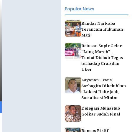
Popular News
Bandar Narkoba
Terancam Hukuman
Mati
Ratusan Sopir Gelar
“Long March” -
Tuntut Dishub Tegas
terhadap Crab dan
Uber
Layanan Trans
Sarbagita Dikeluhkan
: Lokasi Halte Jauh,
Sosialisasi Minim
Delegasi Munaslub
Golkar Sudah Final
Bansos Fiktif