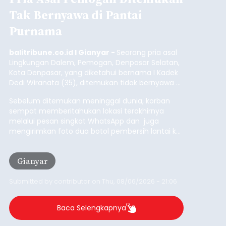
Sambut HUT RI, Rutan Bangli
Gelar Pemeriksaan Kesehatan
Gratis
balitribune.co.id I Bangli -
Serangkian
memperingati hari ulang tahun Kemerdekaan
Republik Indonesia ( HUT RI) ke-81, Rumah
Tahanan Negara Kelas II B Bangli menggelar
kegiatan pemeriksaan kesehatan gratis, Rabu
(6/8/2026).
Bangli
Submitted by
contributor
on
Thu, 08/06/2026 - 20:56
Baca Selengkapnya