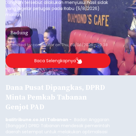
Iklan
Diduga Ilegal, Satpol PP
Hentikan Aktivitas
Pengerukan Lahan di
Temukus
balitribune.co.id I Singaraja -
Pemerintah
Kabupaten Buleleng menghentikan aktivitas
pengerukan lahan di Banjar Dinas Bingin Banjah,
Desa Temukus, Kecamatan Banjar, setelah
ditemukan indikasi kegiatan pengambilan
material yang tidak sesuai dengan peruntukan