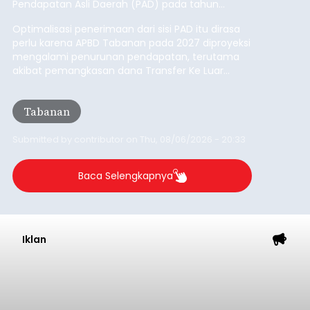
Buleleng
kawasan.
Submitted by
contributor
on
Thu, 08/06/2026 - 20:29
Baca Selengkapnya
Belanja 2027 Tembus Rp14
Triliun, DPRD Badung Wanti-
wanti Pemerintah Kelola
Anggaran Secara Cermat
balitribune.co.id | Mangupura
- DPRD Badung
bersama Pemerintah Kabupaten Badung
menyepakati Nota Kesepakatan Kebijakan
Umum APBD (KUA) dan Prioritas Plafon Anggaran
Sementara (PPAS) Tahun Anggaran 2027 dalam
rapat paripurna yang digelar di Gedung DPRD
Badung
Badung, Kamis (6/8/2026).