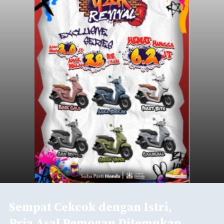
Pria Asal Pemogan Ditemukan
Tak Bernyawa di Pantai
Purnama
balitribune.co.id I Gianyar -
Seorang pria asal
Lingkungan Dalem, Pemogan, Denpasar Selatan,
Kota Denpasar, yang diketahui bernama I Kadek
Dedi Wiranata (35), ditemukan tidak bernyawa di
pesisir Pantai Purnama, Sukawati.
Sebelum ditemukan meninggal dunia, korban
sempat memberitahukan lokasi terakhirnya
melalui pesan singkat WhatsApp dan juga
mengirimkan foto dua botol pembersih lantai ke
istrinya.
Gianyar
Submitted by
contributor
on
Thu, 08/06/2026 - 21:06
Baca Selengkapnya