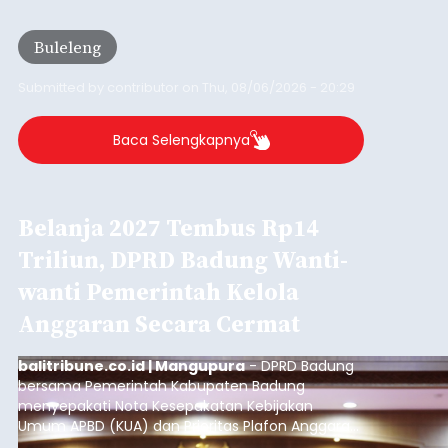
balitribune.co.id I Denpasar -
Direktorat
Reserse Narkoba (Ditresnarkoba) Polda Bali
berhasil meringkus seorang pria berinisial MMT
(28) yang diduga kuat sebagai pengedar
narkotika jenis sabu. Penangkapan ini dilakukan di
dua lokasi berbeda di wilayah Denpasar dan
Denpasar
Badung pada Selasa (4/8/2026) malam.
Submitted by
contributor
on
Thu, 08/06/2026 - 20:19
Baca Selengkapnya
Iklan