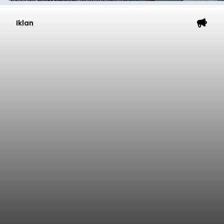
Genjot PAD
balitribune.co.id I Tabanan -
Badan Anggaran
(Banggar) DPRD Tabanan mendesak pemerintah
daerah setempat untuk melakukan optimalisasi
Pendapatan Asli Daerah (PAD) pada tahun
anggaran 2027.
Optimalisasi penerimaan dari sisi PAD itu dirasa
perlu karena APBD Tabanan pada 2027 diproyeksi
mengalami penurunan pendapatan, terutama
akibat pemangkasan dana Transfer Ke Luar
Daerah (TKD) dari pemerintah pusat.
Tabanan
Submitted by
contributor
on
Thu, 08/06/2026 - 20:33
Baca Selengkapnya