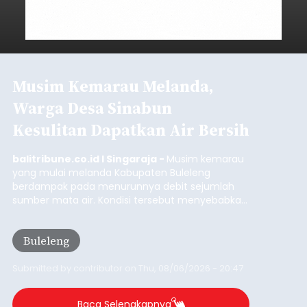
Iklan
Klarifikasi Perizinan, 4 Kafe
di Desa Baha Dipanggil Satpol
PP Badung