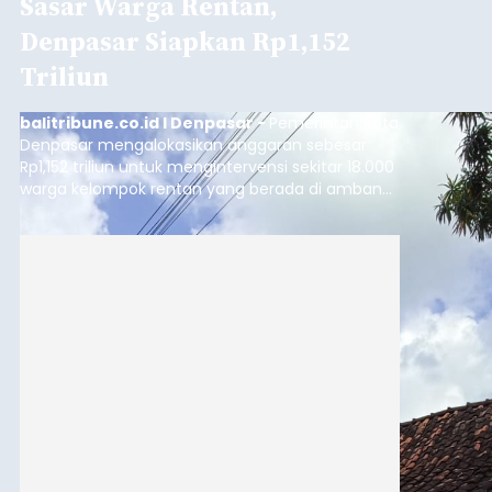
Sasar Warga Rentan,
Denpasar Siapkan Rp1,152
Triliun
balitribune.co.id I Denpasar -
Pemerintah Kota
Denpasar mengalokasikan anggaran sebesar
Rp1,152 triliun untuk mengintervensi sekitar 18.000
warga kelompok rentan yang berada di ambang
garis kemiskinan. Langkah strategis ini diambil
guna menjaga masyarakat yang berada pada
kelompok desil 5 dan 6 tersebut agar tidak
merosot ke kategori miskin.