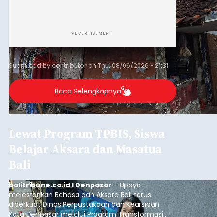
ADVERTISEMENT
Submitted by
contributor
on
Thu, 08/06/2026 - 21:31
Baca Selengkapnya
Lewat Program TPBIS, Siswa
Belajar Aksara dan Masatua
Bali
balitribune.co.id I Denpasar
– Upaya
melestarikan Bahasa dan Aksara Bali terus
diperkuat Dinas Perpustakaan dan Kearsipan
Kota Denpasar melalui Program Transformasi