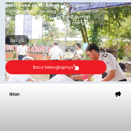
balitribune.co.id I Bangli -
Serangkian
memperingati hari ulang tahun Kemerdekaan
Republik Indonesia ( HUT RI) ke-81, Rumah
Tahanan Negara Kelas II B Bangli menggelar
kegiatan pemeriksaan kesehatan gratis, Rabu
(6/8/2026).
Bangli
Submitted by
contributor
on
Thu, 08/06/2026 - 20:56
Baca Selengkapnya
Iklan