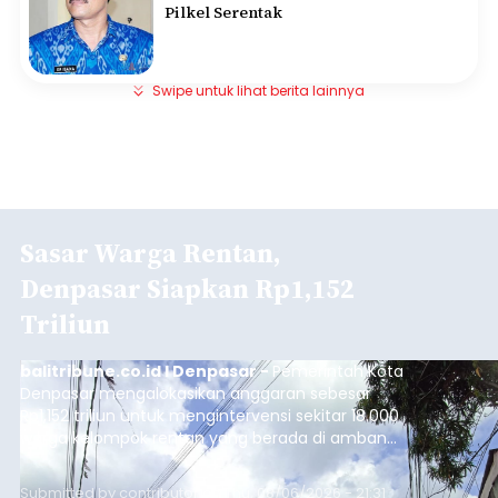
Pilkel Serentak
Swipe untuk lihat berita lainnya
Sasar Warga Rentan,
Denpasar Siapkan Rp1,152
Triliun
balitribune.co.id I Denpasar -
Pemerintah Kota
Denpasar mengalokasikan anggaran sebesar
Rp1,152 triliun untuk mengintervensi sekitar 18.000
warga kelompok rentan yang berada di ambang
garis kemiskinan. Langkah strategis ini diambil
guna menjaga masyarakat yang berada pada
Submitted by
contributor
on
Thu, 08/06/2026 - 21:31