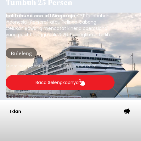
Tumbuh 25 Persen
balitribune.coo.id I Singaraja -
PT Pelabuhan
Indonesia (Persero) atau Pelindo Cabang
Celukan Bawang mencatat kinerja operasional
yang positif hingga Juli 2026. Peningkatan terlihat
dari arus kapal yang mencapai 1,48 juta Gross
Tonnage (GT), atau tumbuh 12,4 persen
Buleleng
dibandingkan periode yang sama tahun lalu
yang tercatat sebesar 1,32 juta GT.
Submitted by
contributor
on
Thu, 08/06/2026 - 20:41
Baca Selengkapnya
Iklan