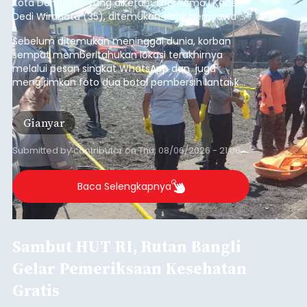
Kota Denpasar, yang diketahui bernama I Kadek
Dedi Wiranata (35), ditemukan tidak bernyawa di
pesisir Pantai Purnama, Sukawati.
Sebelum ditemukan meninggal dunia, korban
sempat memberitahukan lokasi terakhirnya
melalui pesan singkat WhatsApp dan juga
mengirimkan foto dua botol pembersih lantai ke
istrinya.
Gianyar
Submitted by
contributor
on
Thu, 08/06/2026 - 21:06
Baca Selengkapnya
Sambut HUT RI, Rutan Bangli
Gelar Pemeriksaan Kesehatan
Gratis