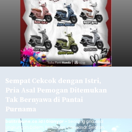
Sempat Cekcok dengan Istri,
Pria Asal Pemogan Ditemukan
Tak Bernyawa di Pantai
Purnama
balitribune.co.id I Gianyar -
Seorang pria asal
Lingkungan Dalem, Pemogan, Denpasar Selatan,