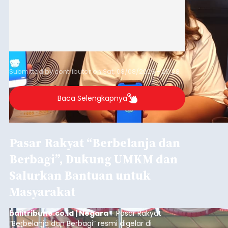
Submitted by
contributor
on
Sat, 08/08/2026 - 20:28
Baca Selengkapnya
Pasar Rakyat “Berbelanja dan
Berbagi”, Dukung UMKM dan
Salurkan Bantuan untuk
Masyarakat
balitribune.co.id | Negara
- Pasar Rakyat
“Berbelanja dan Berbagi” resmi digelar di