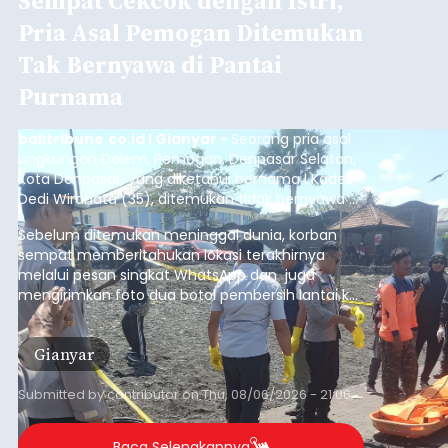
Sempat Cekcok dengan Istri,
Pria Asal Pemogan Ditemukan
Tak Bernyawa di Pantai
Purnama
balitribune.co.id I Gianyar -
Seorang pria asal
Lingkungan Dalem, Pemogan, Denpasar Selatan,
Kota Denpasar, yang diketahui bernama I Kadek
Dedi Wiranata (35), ditemukan tidak bernyawa di
pesisir Pantai Purnama, Sukawati.
Sebelum ditemukan meninggal dunia, korban
sempat memberitahukan lokasi terakhirnya
melalui pesan singkat WhatsApp dan juga
mengirimkan foto dua botol pembersih lantai ke
istrinya.
Gianyar
Submitted by
contributor
on
Thu, 08/06/2026 - 21:06
Baca Selengkapnya