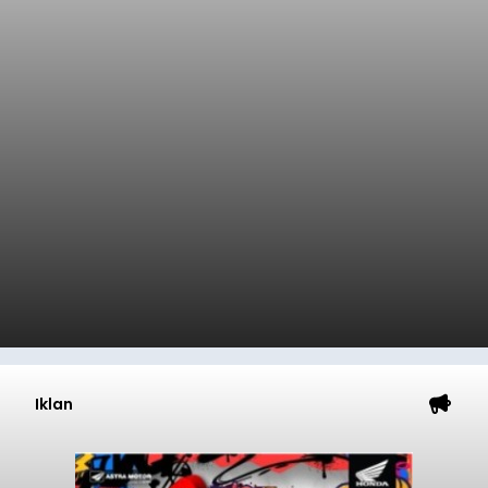
Iklan