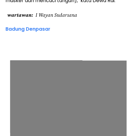
masker dan mencuci tangan)," kata Dewa Rai.
wartawan
I Wayan Sudarsana
Badung Denpasar