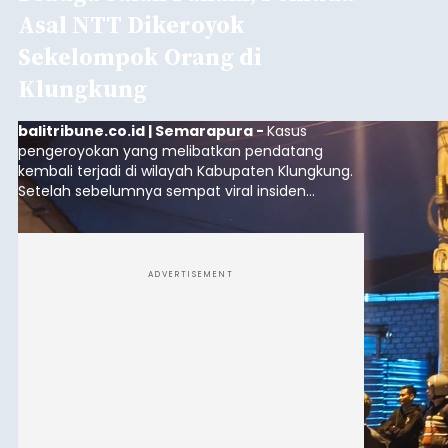
Asal NTT Dikeroyok
Sekelompok Orang di
Klungkung
balitribune.co.id | Semarapura -
Kasus
pengeroyokan yang melibatkan pendatang
kembali terjadi di wilayah Kabupaten Klungkung.
Setelah sebelumnya sempat viral insiden
keributan di barat Pasar Galiran, peristiwa serupa
kini menimpa seorang pemuda asal Kabupaten
Sumba Barat Daya (SBD), Nusa Tenggara Timur
(NTT).
ADVERTISEMENT