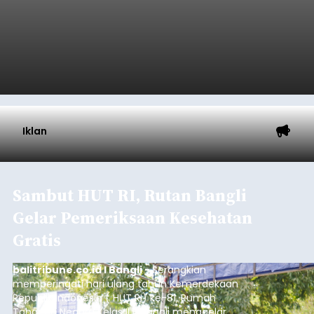
Iklan