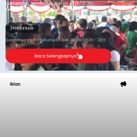
Kabupaten Jembrana, Jumat (7/8/2026).
Kegiatan yang digelar Gedung Kesenian Ir.
Soekarno ini memadukan pemberdayaan
ekonomi masyarakat dengan aksi sosial tersebut
Jembrana
mendapat antusiasme tinggi dan mencatat nilai
transaksi mencapai Rp672.733.200.
Submitted by
contributor
on
Sat, 08/08/2026 - 20:11
Baca Selengkapnya
Iklan