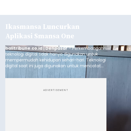
Ikasmansa Luncurkan
Aplikasi Smansa One
balitribune.co.id | Denpasar
- Perkembangan
teknologi digital tidak hanya digunakan untuk
mempermudah kehidupan sehari-hari. Teknologi
digital saat ini juga digunakan untuk mencatat
dan mengelola data base alumni dari suatu
sekolah, salah satunya adalah alumni SMA 1
Denpasar.
ADVERTISEMENT