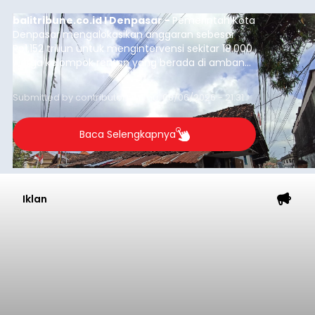
balitribune.co.id I Denpasar -
Pemerintah Kota
Denpasar mengalokasikan anggaran sebesar
Rp1,152 triliun untuk mengintervensi sekitar 18.000
warga kelompok rentan yang berada di ambang
garis kemiskinan. Langkah strategis ini diambil
guna menjaga masyarakat yang berada pada
Submitted by
contributor
on
Thu, 08/06/2026 - 21:31
kelompok desil 5 dan 6 tersebut agar tidak
merosot ke kategori miskin.
Baca Selengkapnya
Iklan