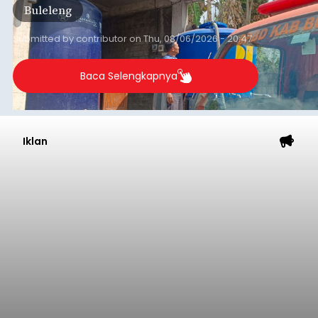
Gelar Pemeriksaan Kesehatan
Gratis
balitribune.co.id I Bangli -
Serangkian
memperingati hari ulang tahun Kemerdekaan
Republik Indonesia ( HUT RI) ke-81, Rumah
Tahanan Negara Kelas II B Bangli menggelar
kegiatan pemeriksaan kesehatan gratis, Rabu
(6/8/2026).
Bangli
Submitted by
contributor
on
Thu, 08/06/2026 - 20:56
Baca Selengkapnya
Musim Kemarau Melanda,
Warga Desa Sinabun