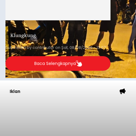
Klungkung
Submitted by
contributor
on
Sat, 08/08/2026 - 13:07
Baca Selengkapnya
Iklan