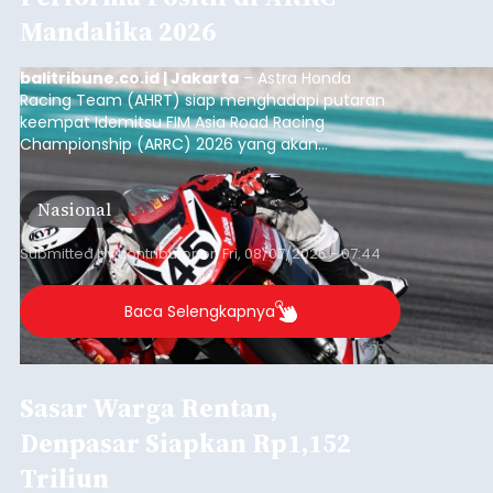
Mandalika 2026
balitribune.co.id | Jakarta
– Astra Honda
Racing Team (AHRT) siap menghadapi putaran
keempat Idemitsu FIM Asia Road Racing
Championship (ARRC) 2026 yang akan
berlangsung di Pertamina Mandalika
International Circuit, Lombok, Nusa Tenggara
Nasional
Barat, pada 7–9 Agustus 2026.
Submitted by
contributor
on
Fri, 08/07/2026 - 07:44
Baca Selengkapnya
Sasar Warga Rentan,
Denpasar Siapkan Rp1,152
Triliun