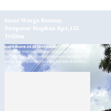
Sasar Warga Rentan,
Denpasar Siapkan Rp1,152
Triliun
balitribune.co.id I Denpasar -
Pemerintah Kota
Denpasar mengalokasikan anggaran sebesar
Rp1,152 triliun untuk mengintervensi sekitar 18.000
warga kelompok rentan yang berada di ambang
garis kemiskinan. Langkah strategis ini diambil
guna menjaga masyarakat yang berada pada
kelompok desil 5 dan 6 tersebut agar tidak
merosot ke kategori miskin.