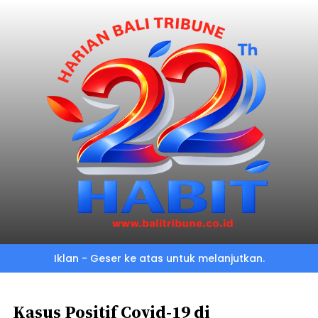
Skip
to
main
content
Iklan - Geser ke atas untuk melanjutkan.
Kasus Positif Covid-19 di