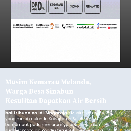
Musim Kemarau Melanda,
Warga Desa Sinabun
Kesulitan Dapatkan Air Bersih
balitribune.co.id I Singaraja -
Musim kemarau
yang mulai melanda Kabupaten Buleleng
berdampak pada menurunnya debit sejumlah
sumber mata air. Kondisi tersebut menyebabkan