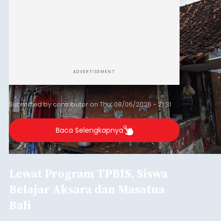
ADVERTISEMENT
Submitted by
contributor
on
Thu, 08/06/2026 - 21:31
Baca Selengkapnya
Lewat Program TPBIS, Siswa
Belajar Aksara dan Masatua
Bali