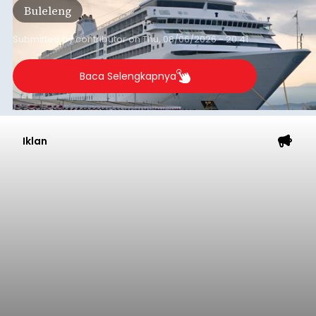
Buleleng
dibandingkan periode yang sama tahun lalu
yang tercatat sebesar 1,32 juta GT.
Submitted by
contributor
on
Thu, 08/06/2026 - 20:41
Baca Selengkapnya
Iklan