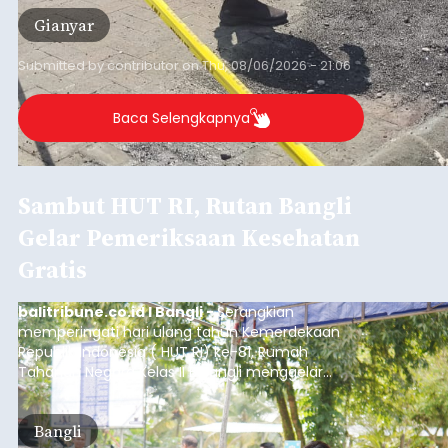
Gianyar
Submitted by
contributor
on
Thu, 08/06/2026 - 21:06
Baca Selengkapnya
Sambut HUT RI, Rutan Bangli
Gelar Pemeriksaan Kesehatan
Gratis
balitribune.co.id I Bangli -
Serangkian
memperingati hari ulang tahun Kemerdekaan
Republik Indonesia ( HUT RI) ke-81, Rumah
Tahanan Negara Kelas II B Bangli menggelar
kegiatan pemeriksaan kesehatan gratis, Rabu
(6/8/2026).
Bangli