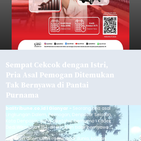
Sempat Cekcok dengan Istri,
Pria Asal Pemogan Ditemukan
Tak Bernyawa di Pantai
Purnama
balitribune.co.id I Gianyar -
Seorang pria asal
Lingkungan Dalem, Pemogan, Denpasar Selatan,
Kota Denpasar, yang diketahui bernama I Kadek
Dedi Wiranata (35), ditemukan tidak bernyawa di
pesisir Pantai Purnama, Sukawati.
Sebelum ditemukan meninggal dunia, korban